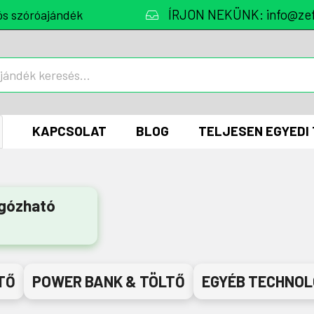
ÍRJON NEKÜNK: info@zef
ós szóróajándék
KAPCSOLAT
BLOG
TELJESEN EGYEDI
ogózható
TŐ
POWER BANK & TÖLTŐ
EGYÉB TECHNOLÓ