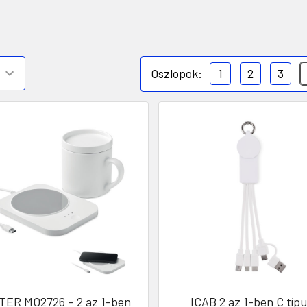
Oszlopok:
1
2
3
TER MO2726 – 2 az 1-ben
ICAB 2 az 1-ben C típ