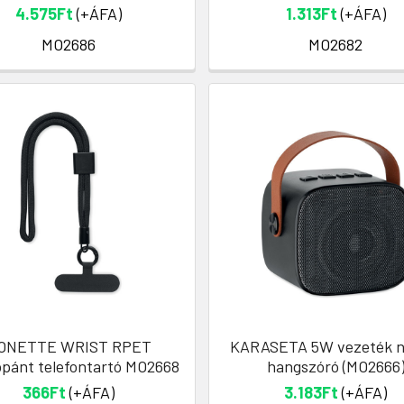
4.575Ft
(+ÁFA)
1.313Ft
(+ÁFA)
MO2686
MO2682
ONETTE WRIST RPET
KARASETA 5W vezeték né
ópánt telefontartó MO2668
hangszóró (MO2666
366Ft
(+ÁFA)
3.183Ft
(+ÁFA)