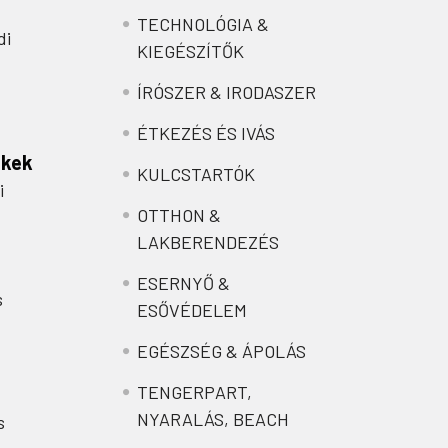
TECHNOLÓGIA &
di
KIEGÉSZÍTŐK
ÍRÓSZER & IRODASZER
ÉTKEZÉS ÉS IVÁS
nkek
KULCSTARTÓK
i
OTTHON &
LAKBERENDEZÉS
ESERNYŐ &
s
ESŐVÉDELEM
EGÉSZSÉG & ÁPOLÁS
TENGERPART,
NYARALÁS, BEACH
s