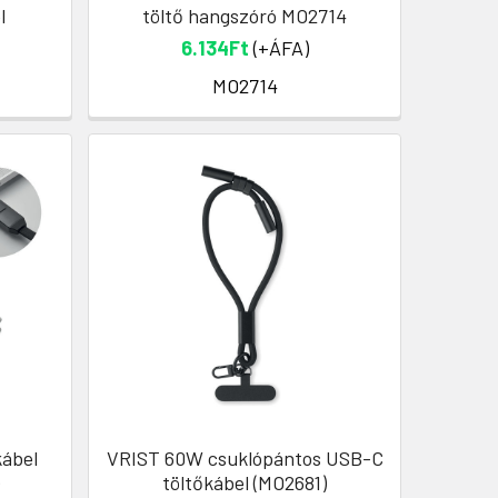
l
töltő hangszóró MO2714
6.134Ft
(+ÁFA)
MO2714
ábel
VRIST 60W csuklópántos USB-C
töltőkábel (MO2681)