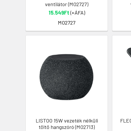
ventilátor (MO2727)
15.549Ft
(+ÁFA)
MO2727
LISTOO 15W vezeték nélküli
FLEC
töltő hangszóró (MO2713)