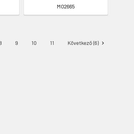
MO2665
8
9
10
11
Következő (6)