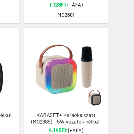
1.128Ft
(+ÁFA)
MO2681
lküli
KARASET+ Karaoke szett
)
(MO2665) – 5W vezeték nélküli
4.145Ft
(+ÁFA)