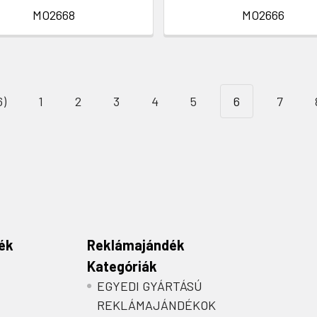
MO2668
MO2666
6)
1
2
3
4
5
6
7
ék
Reklámajándék
Kategóriák
EGYEDI GYÁRTÁSÚ
REKLÁMAJÁNDÉKOK