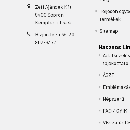
Zefi Ajándék Kft.
Teljesen egye
9400 Sopron
termékek
Kempten utca 4.
Sitemap
Hívjon fel: +36-30-
902-8377
Hasznos Li
Adatkezelés
tájékoztató
ÁSZF
Emblémázá
Népszerű
FAQ / GYIK
Visszatéríté