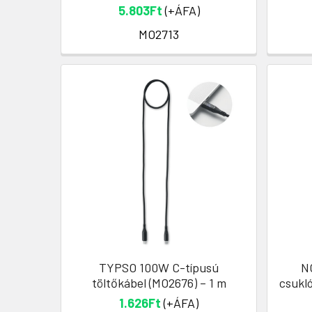
5.803Ft
(+ÁFA)
MO2713
TYPSO 100W C-típusú
N
töltőkábel (MO2676) – 1 m
csukl
1.626Ft
(+ÁFA)