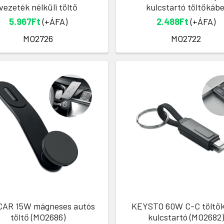
vezeték nélküli töltő
kulcstartó töltőkábe
5.967Ft
(+ÁFA)
2.488Ft
(+ÁFA)
MO2726
MO2722
AR 15W mágneses autós
KEYSTO 60W C-C töltők
töltő (MO2686)
kulcstartó (MO2682)