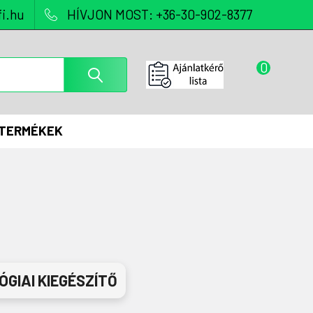
i.hu
HÍVJON MOST: +36-30-902-8377
0
 TERMÉKEK
GIAI KIEGÉSZÍTŐ