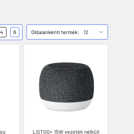
4
6
Oldalankénti termék:
usú
LISTOO+ 15W vezeték nélküli