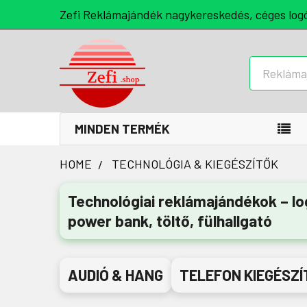
Zefi Reklámajándék nagykereskedés, céges log
Keresés
MINDEN TERMÉK
HOME
TECHNOLÓGIA & KIEGÉSZÍTŐK
Technológiai reklámajándékok – l
power bank, töltő, fülhallgató
AUDIÓ & HANG
TELEFON KIEGÉSZÍ