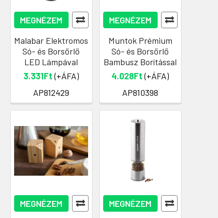
MEGNÉZEM
MEGNÉZEM
Malabar Elektromos
Muntok Prémium
Só- és Borsőrlő
Só- és Borsőrlő
LED Lámpával
Bambusz Borítással
3.331Ft
(+ÁFA)
4.028Ft
(+ÁFA)
AP812429
AP810398
MEGNÉZEM
MEGNÉZEM