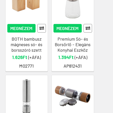
MEGNÉZEM
MEGNÉZEM
BOTH bambusz
Premium Só- és
mágneses só- és
Borsőrlő - Elegáns
borsszóró szett
Konyhai Eszköz
1.626Ft
(+ÁFA)
1.394Ft
(+ÁFA)
MO2771
AP812431