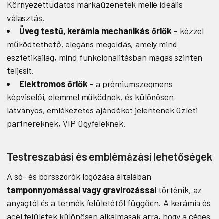
Környezettudatos márkaüzenetek mellé ideális
választás.
Üveg testű, kerámia mechanikás őrlők
– kézzel
működtethető, elegáns megoldás, amely mind
esztétikailag, mind funkcionalitásban magas szinten
teljesít.
Elektromos őrlők
– a prémiumszegmens
képviselői, elemmel működnek, és különösen
látványos, emlékezetes ajándékot jelentenek üzleti
partnereknek, VIP ügyfeleknek.
Testreszabási és emblémázási lehetőségek
A só- és borsszórók logózása általában
tamponnyomással vagy gravírozással
történik, az
anyagtól és a termék felületétől függően. A kerámia és
acél felületek különösen alkalmasak arra, hogy a céges