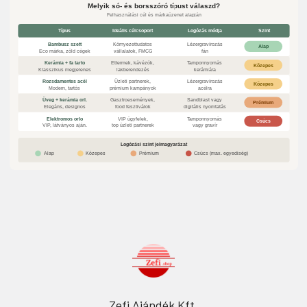
Melyik só- és borsszóró típust válaszd?
Felhasználási cél és márkaüzenet alapján
Típus
Ideális célcsoport
Logózás módja
Szint
Bambusz szett
Környezettudatos
Lézergravírozás
Alap
Eco márka, zöld cégek
vállalatok, FMCG
fán
Kerámia + fa tarto
Ettermek, kávézók,
Tamponnyomás
Közepes
Klasszikus megjelenes
lakberendezés
kerámiára
Rozsdamentes acél
Üzleti partnerek,
Lézergravírozás
Közepes
Modern, tartós
prémium kampányok
acélra
Üveg + kerámia orl.
Gasztroesemények,
Sandblast vagy
Prémium
Elegáns, designos
food fesztiválok
digitális nyomtatás
Elektromos orlo
VIP ügyfelek,
Tamponnyomás
Csúcs
VIP, látványos aján.
top üzleti partnerek
vagy gravír
Logózási szint jelmagyarázat
Alap
Közepes
Prémium
Csúcs (max. egyediség)
Zefi Ajándék Kft.