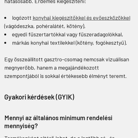
hatásosabb. Érdemes kiegészíteni:
logózott
konyhai kiegészítőkkel és evőeszközökkel
(vágódeszka, pohéralátét, kötény),
egyedi fűszertartókkal vagy fűszeradagolókkal,
márkás konyhai textilekkel (kötény, fogókesztyű).
Egy összeállított gasztro-csomag nemcsak vizuálisan
megnyerőbb, hanem a megajándékozott
szempontjából is sokkal értékesebb élményt teremt.
Gyakori kérdések (GYIK)
Mennyi az általános minimum rendelési
mennyiség?
Termékenként eltérő lehet, de a legtöbb só- és