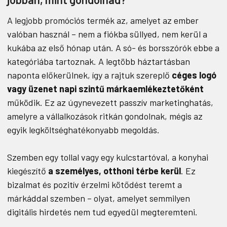
A legjobb promóciós termék az, amelyet az ember
valóban használ – nem a fiókba süllyed, nem kerül a
kukába az első hónap után. A só- és borsszórók ebbe a
kategóriába tartoznak. A legtöbb háztartásban
naponta előkerülnek, így a rajtuk szereplő
céges logó
vagy üzenet napi szintű márkaemlékeztetőként
működik. Ez az úgynevezett passzív marketinghatás,
amelyre a vállalkozások ritkán gondolnak, mégis az
egyik legköltséghatékonyabb megoldás.
Szemben egy tollal vagy egy kulcstartóval, a konyhai
kiegészítő
a személyes, otthoni térbe kerül
. Ez
bizalmat és pozitív érzelmi kötődést teremt a
márkáddal szemben – olyat, amelyet semmilyen
digitális hirdetés nem tud egyedül megteremteni.