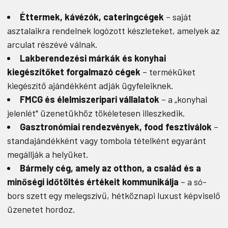
Éttermek, kávézók, cateringcégek
– saját
asztalaikra rendelnek logózott készleteket, amelyek az
arculat részévé válnak.
Lakberendezési márkák és konyhai
kiegészítőket forgalmazó cégek
– terméküket
kiegészítő ajándékként adják ügyfeleiknek.
FMCG és élelmiszeripari vállalatok
– a „konyhai
jelenlét" üzenetükhöz tökéletesen illeszkedik.
Gasztronómiai rendezvények, food fesztiválok
–
standajándékként vagy tombola tételként egyaránt
megállják a helyüket.
Bármely cég, amely az otthon, a család és a
minőségi időtöltés értékeit kommunikálja
– a só-
bors szett egy melegszívű, hétköznapi luxust képviselő
üzenetet hordoz.