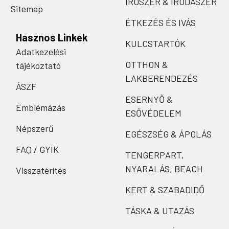
ÍRÓSZER & IRODASZER
Sitemap
ÉTKEZÉS ÉS IVÁS
Hasznos Linkek
KULCSTARTÓK
Adatkezelési
OTTHON &
tájékoztató
LAKBERENDEZÉS
ÁSZF
ESERNYŐ &
Emblémázás
ESŐVÉDELEM
Népszerű
EGÉSZSÉG & ÁPOLÁS
FAQ / GYIK
TENGERPART,
NYARALÁS, BEACH
Visszatérítés
KERT & SZABADIDŐ
TÁSKA & UTAZÁS