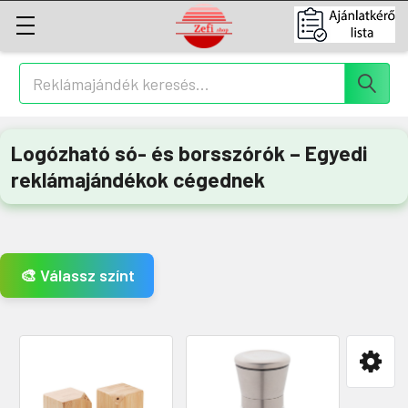
Keresés
Logózható só- és borsszórók – Egyedi
reklámajándékok cégednek
🎨 Válassz színt