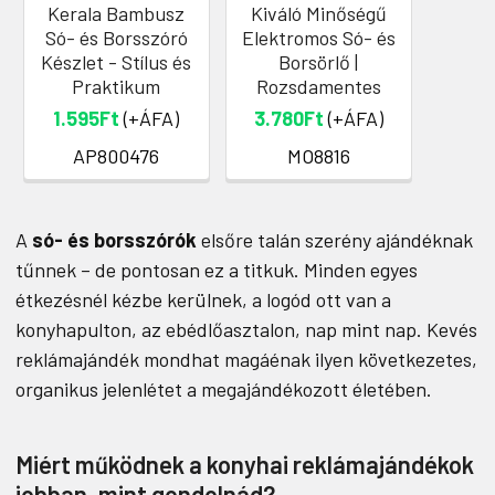
Kerala Bambusz
Kiváló Minőségű
Só- és Borsszóró
Elektromos Só- és
Készlet - Stílus és
Borsörlő |
Praktikum
Rozsdamentes
1.595Ft
(+ÁFA)
3.780Ft
(+ÁFA)
AP800476
MO8816
A
só- és borsszórók
elsőre talán szerény ajándéknak
tűnnek – de pontosan ez a titkuk. Minden egyes
étkezésnél kézbe kerülnek, a logód ott van a
konyhapulton, az ebédlőasztalon, nap mint nap. Kevés
reklámajándék mondhat magáénak ilyen következetes,
organikus jelenlétet a megajándékozott életében.
Miért működnek a konyhai reklámajándékok
jobban, mint gondolnád?