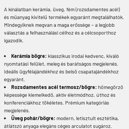
A kínálatban kerámia, üveg, fém (rozsdamentes acél)
és műanyag kivitelű termékek egyaránt megtalálhatók.
Mindegyiknek megvan a maga erőssége – a legjobb
választás a felhasználási célhoz és a célcsoporthoz
igazodik.
Kerámia bögre:
klasszikus irodai kedvenc, kiváló
nyomtatási felület, meleg és barátságos megjelenés.
Ideális ügyfélajándékhoz és belső csapatajándékhoz
egyaránt.
Rozsdamentes acél termosz/bögre:
hőmegőrző
képessége kiemelkedő, aktív életmódhoz, úthoz és
konferenciákhoz tökéletes. Prémium kategóriás
megjelenés.
Üveg pohár/bögre:
modern, letisztult esztétika,
átlátszó anyaga elegáns céges arculatot sugároz.