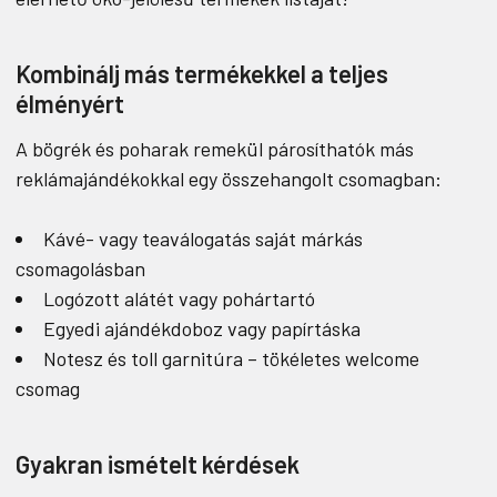
Kombinálj más termékekkel a teljes
élményért
A bögrék és poharak remekül párosíthatók más
reklámajándékokkal egy összehangolt csomagban:
Kávé- vagy teaválogatás saját márkás
csomagolásban
Logózott alátét vagy pohártartó
Egyedi ajándékdoboz vagy papírtáska
Notesz és toll garnitúra – tökéletes welcome
csomag
Gyakran ismételt kérdések