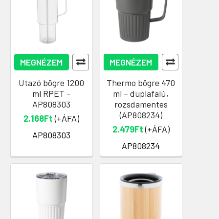
MEGNÉZEM
MEGNÉZEM
Utazó bögre 1200
Thermo bögre 470
ml RPET –
ml – duplafalú,
AP808303
rozsdamentes
(AP808234)
2.168Ft
(+ÁFA)
2.479Ft
(+ÁFA)
AP808303
AP808234