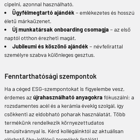
cipelni, azonnal használható.
Ügyfélmegtartó ajándék
– emlékezetes és hosszú
életű márkaüzenet.
Új munkatársak onboarding csomagja
– az első
naptól otthon érezheti magát.
Jubileumi és köszönő ajándék
– névfelirattal
személyre szabva különleges gesztus.
Fenntarthatósági szempontok
Ha a céged ESG-szempontokat is figyelembe vesz,
érdemes az
újrahasználható anyagokra
fókuszálni: a
rozsdamentes acél és a kerámia évekig szolgál, így
csökkenti az eldobható poharak használatát. Több
termékünk rendelkezik környezettudatos
tanúsítvánnyal is. Kérd kollégáinktól az aktuálisan
elérhető öko-jelölésű termékek listáját!