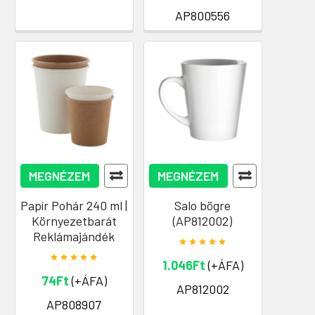
AP800556
MEGNÉZEM
MEGNÉZEM
Papír Pohár 240 ml |
Salo bögre
Környezetbarát
(AP812002)
Reklámajándék
1.046Ft
(+ÁFA)
74Ft
(+ÁFA)
AP812002
AP808907