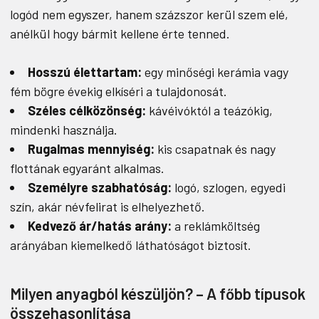
logód nem egyszer, hanem százszor kerül szem elé,
anélkül hogy bármit kellene érte tenned.
Hosszú élettartam:
egy minőségi kerámia vagy
fém bögre évekig elkíséri a tulajdonosát.
Széles célközönség:
kávéivóktól a teázókig,
mindenki használja.
Rugalmas mennyiség:
kis csapatnak és nagy
flottának egyaránt alkalmas.
Személyre szabhatóság:
logó, szlogen, egyedi
szín, akár névfelirat is elhelyezhető.
Kedvező ár/hatás arány:
a reklámköltség
arányában kiemelkedő láthatóságot biztosít.
Milyen anyagból készüljön? – A főbb típusok
összehasonlítása