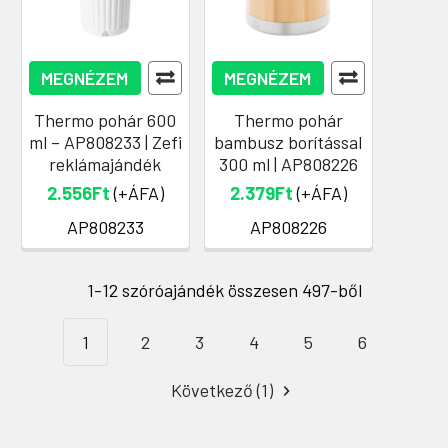
MEGNÉZEM
MEGNÉZEM
Thermo pohár 600
Thermo pohár
ml – AP808233 | Zefi
bambusz borítással
reklámajándék
300 ml | AP808226
2.556Ft
(+ÁFA)
2.379Ft
(+ÁFA)
AP808233
AP808226
1-12 szóróajándék összesen 497-ből
1
2
3
4
5
6
Következő (1)