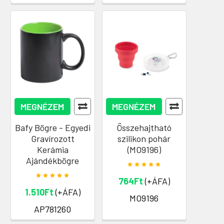
MEGNÉZEM
MEGNÉZEM
Bafy Bögre - Egyedi
Összehajtható
Gravírozott
szilikon pohár
Kerámia
(MO9196)
Ajándékbögre
764Ft
(+ÁFA)
1.510Ft
(+ÁFA)
MO9196
AP781260