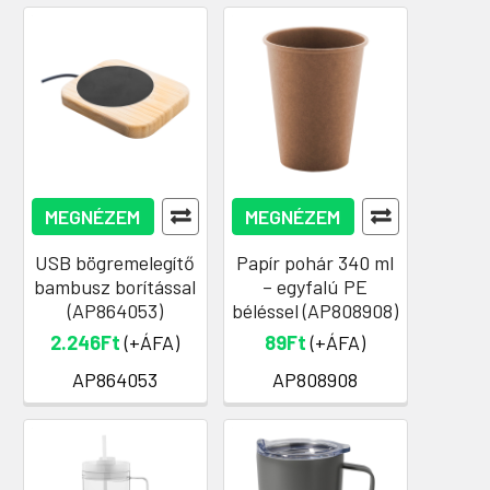
MEGNÉZEM
MEGNÉZEM
USB bögremelegítő
Papír pohár 340 ml
bambusz borítással
– egyfalú PE
(AP864053)
béléssel (AP808908)
2.246Ft
(+ÁFA)
89Ft
(+ÁFA)
AP864053
AP808908