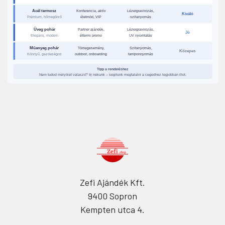
Acél termosz
Konferencia, aktív
Lézergravirozás,
Kiváló
életmód, VIP
szitanyomás
Prémium, hőmegőrző
Üveg pohár
Partner ajándék,
Lézergravirozás,
Jó
éttermi promo
UV nyomtatás
Elegáns, modern
Műanyag pohár
Tömegesemény,
Szitanyomás,
Közepes
outdoor, onboarding
tamponnyomás
Könnyű, gazdaságos
Tipp a rendeléshez
Nem tudod melyiket valaszd? Irj nekunk – segitunk megtalalni a cegedhez legjobban illot.
Zefi Ajándék Kft.
9400 Sopron
Kempten utca 4.