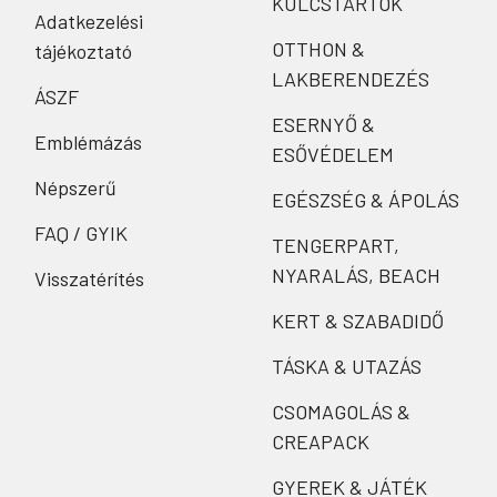
KULCSTARTÓK
Adatkezelési
OTTHON &
tájékoztató
LAKBERENDEZÉS
ÁSZF
ESERNYŐ &
Emblémázás
ESŐVÉDELEM
Népszerű
EGÉSZSÉG & ÁPOLÁS
FAQ / GYIK
TENGERPART,
NYARALÁS, BEACH
Visszatérítés
KERT & SZABADIDŐ
TÁSKA & UTAZÁS
CSOMAGOLÁS &
CREAPACK
GYEREK & JÁTÉK