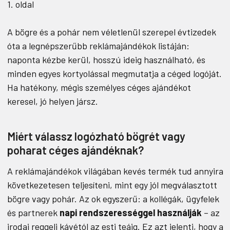
1. oldal
A bögre és a pohár nem véletlenül szerepel évtizedek
óta a legnépszerűbb reklámajándékok listáján:
naponta kézbe kerül, hosszú ideig használható, és
minden egyes kortyolással megmutatja a céged logóját.
Ha hatékony, mégis személyes céges ajándékot
keresel, jó helyen jársz.
Miért válassz logózható bögrét vagy
poharat céges ajándéknak?
A reklámajándékok világában kevés termék tud annyira
következetesen teljesíteni, mint egy jól megválasztott
bögre vagy pohár. Az ok egyszerű: a kollégák, ügyfelek
és partnerek
napi rendszerességgel használják
– az
irodai reggeli kávétól az esti teáig. Ez azt jelenti, hogy a