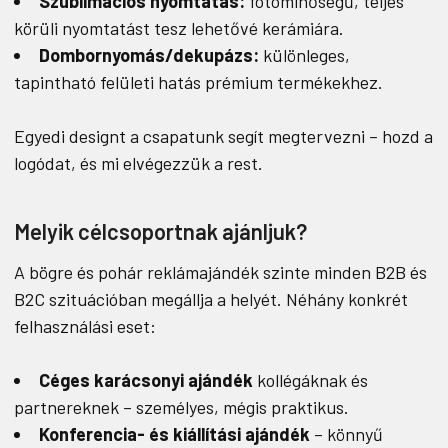
Szublimációs nyomtatás:
fotóminőségű, teljes
körüli nyomtatást tesz lehetővé kerámiára.
Dombornyomás/dekupázs:
különleges,
tapintható felületi hatás prémium termékekhez.
Egyedi designt a csapatunk segít megtervezni – hozd a
logódat, és mi elvégezzük a rest.
Melyik célcsoportnak ajánljuk?
A bögre és pohár reklámajándék szinte minden B2B és
B2C szituációban megállja a helyét. Néhány konkrét
felhasználási eset:
Céges karácsonyi ajándék
kollégáknak és
partnereknek – személyes, mégis praktikus.
Konferencia- és kiállítási ajándék
– könnyű