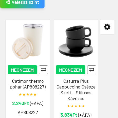
🎨 Válassz színt
MEGNÉZEM
MEGNÉZEM
Catimor thermo
Caturra Plus
pohár (AP808227)
Cappuccino Csésze
Szett - Stílusos
Kávézás
2.243Ft
(+ÁFA)
AP808227
3.834Ft
(+ÁFA)