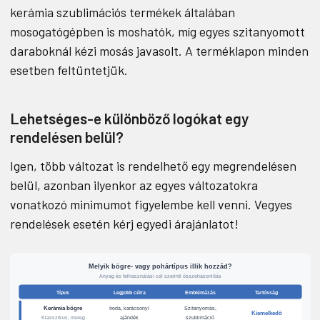
kerámia szublimációs termékek általában
mosogatógépben is moshatók, míg egyes szitanyomott
daraboknál kézi mosás javasolt. A terméklapon minden
esetben feltüntetjük.
Lehetséges-e különböző logókat egy
rendelésen belül?
Igen, több változat is rendelhető egy megrendelésen
belül, azonban ilyenkor az egyes változatokra
vonatkozó minimumot figyelembe kell venni. Vegyes
rendelések esetén kérj egyedi árajánlatot!
Melyik bögre- vagy pohártípus illik hozzád?
Anyag és felhasználási cél szerinti összehasonlítás
Típus
Legjobb célra
Emblémázás
Tartósság
Kerámia bögre
Iroda, karácsonyi
Szitanyomás,
Kiemelkedő
ajándék
szublimáció
Klasszikus, meleg