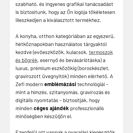
szabható, és ingyenes grafikai tanácsadást
is biztosítunk, hogy az Ön logója tökéletesen
illeszkedjen a kiválasztott termékhez.
A konyha, otthon kategóriában az egyszerű,
hétköznapokban használatos tárgyaktól
kezdve (evőeszközök, kulacsok,
termoszok
és bögrék
, esernyő és bevásárlótáska) a
luxus, prémium eszközökig (boroskészlet,
gravírozott üvegnyitók) minden elérhető. A
Zefi modern
emblémázási
technológiái -
mint a hímzés, szitanyomás, gravírozás és
digitális nyomtatás - biztosítják, hogy
minden
céges ajándék
professzionális
minőségben készüljön el.
Ezenfelül ott vannak a nyaralási kiegészítők