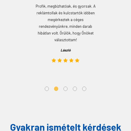
a
Profik, megbízhatóak, és gyorsak. A
Nag
ék
reklámtollak és kulcstartók időben
n
megérkeztek a céges
terve
sz
rendezvényünkre, minden darab
viss
áskor
hibátlan volt. Örülök, hogy Önöket
választottam!
László
Gyakran ismételt kérdések