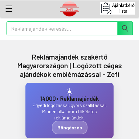
Keresés
Reklámajándék szakértő
Magyarországon | Logózott céges
ajándékok emblémázással - Zefi
☀️
14000+ Reklámajándék
Egyedi logózással, gyors szállítással.
Minden alkalomra tökéletes
reklámajándék.
Böngészés