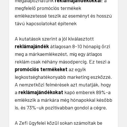
megalapozhatunk
reklámajándékokkal
: a
megfelelő promóciós termékek
emlékezetessé teszik az eseményt és hosszú
távú kapcsolatokat építenek
A kutatások szerint a jól kiválasztott
reklámajándék
átlagosan 8-10 hónapig őrzi
meg a márkaemlékezést, míg egy átlagos
reklám csak néhány másodpercig. Ez teszi a
promóciós termékeket
az egyik
legkostséghatékonyabb marketing eszközzé.
A nemzetközi felmérések azt mutatják, hogy
a
reklámajándékokat
kapó emberek 89%-a
emlékszik a márkára még hónapokkal később
is, és 73%-uk pozitívabban gondol a cégre.
A Zefi ügyfelei közül sokan számoltak be