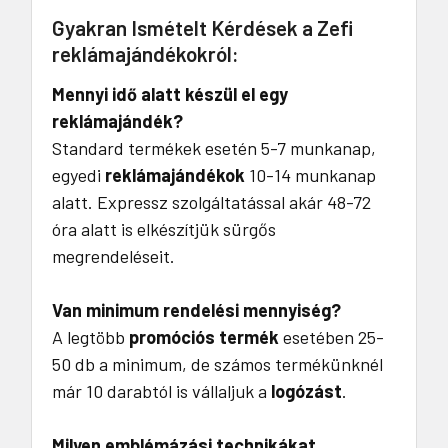
Gyakran Ismételt Kérdések a Zefi
reklámajándékokról:
Mennyi idő alatt készül el egy
reklámajándék?
Standard termékek esetén 5-7 munkanap,
egyedi
reklámajándékok
10-14 munkanap
alatt. Expressz szolgáltatással akár 48-72
óra alatt is elkészítjük sürgős
megrendeléseit.
Van minimum rendelési mennyiség?
A legtöbb
promóciós termék
esetében 25-
50 db a minimum, de számos termékünknél
már 10 darabtól is vállaljuk a
logózást
.
Milyen emblémázási technikákat