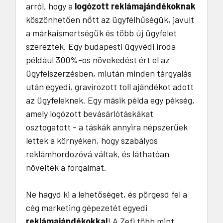
arról, hogy a
logózott reklámajándékoknak
köszönhetően nőtt az ügyfélhűségük, javult
a márkaismertségük és több új ügyfelet
szereztek. Egy budapesti ügyvédi iroda
például 300%-os növekedést ért el az
ügyfelszerzésben, miután minden tárgyalás
után egyedi, gravírozott toll ajándékot adott
az ügyfeleknek. Egy másik példa egy pékség,
amely logózott bevásárlótáskákat
osztogatott - a táskák annyira népszerűek
lettek a környéken, hogy szabályos
reklámhordozóvá váltak, és láthatóan
növelték a forgalmat.
Ne hagyd ki a lehetőséget, és pörgesd fel a
cég marketing gépezetét egyedi
reklámajándékokkal
! A Zefi több mint