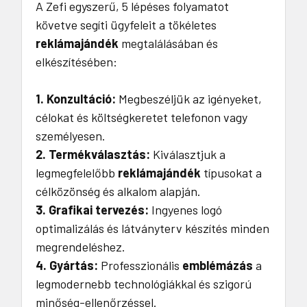
A Zefi egyszerű, 5 lépéses folyamatot
követve segíti ügyfeleit a tökéletes
reklámajándék
megtalálásában és
elkészítésében:
1. Konzultáció:
Megbeszéljük az igényeket,
célokat és költségkeretet telefonon vagy
személyesen.
2. Termékválasztás:
Kiválasztjuk a
legmegfelelőbb
reklámajándék
típusokat a
célközönség és alkalom alapján.
3. Grafikai tervezés:
Ingyenes logó
optimalizálás és látványterv készítés minden
megrendeléshez.
4. Gyártás:
Professzionális
emblémázás
a
legmodernebb technológiákkal és szigorú
minőség-ellenőrzéssel.