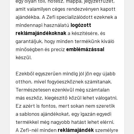
egy olyan toll, notesz, mappa, jegyzetfüzet,
amit valamilyen céges rendezvényen kapott
ajándékba. A Zefi specializálódott ezeknek a
mindennapi használatú
logózott
reklámajándékoknak
a készítésére, és
garantáljuk, hogy minden termékünk kiváló
minőségben és precíz
emblémázással
készül.
Ezekből egyszerűen mindig jól jön egy újabb
otthon, mivel fogyóeszköznek számítanak.
Természetesen ezenkívül még számtalan
más eszköz, kiegészítő közül lehet válogatni.
Ez azért is fontos, mert sokan nem szeretik
a sablonos ajándékokat, egy igazán egyedi
termékkel még nagyobb hatást lehet elérni.
A Zefi-nél minden
reklámajándék
személyre