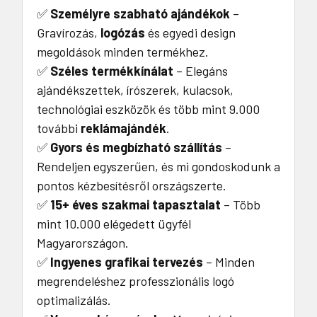
✅
Személyre szabható ajándékok
–
Gravírozás,
logózás
és egyedi design
megoldások minden termékhez.
✅
Széles termékkínálat
– Elegáns
ajándékszettek, írószerek, kulacsok,
technológiai eszközök és több mint 9.000
további
reklámajándék
.
✅
Gyors és megbízható szállítás
–
Rendeljen egyszerűen, és mi gondoskodunk a
pontos kézbesítésről országszerte.
✅
15+ éves szakmai tapasztalat
– Több
mint 10.000 elégedett ügyfél
Magyarországon.
✅
Ingyenes grafikai tervezés
– Minden
megrendeléshez professzionális logó
optimalizálás.