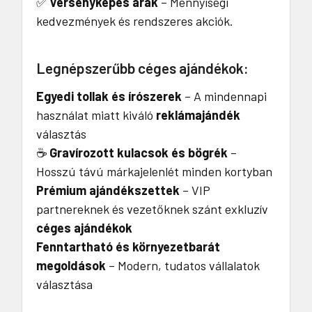
✅
Versenyképes árak
– Mennyiségi
kedvezmények és rendszeres akciók.
Legnépszerűbb céges ajándékok:
Egyedi tollak és írószerek
– A mindennapi
használat miatt kiváló
reklámajándék
választás
☕
Gravírozott kulacsok és bögrék
–
Hosszú távú márkajelenlét minden kortyban
Prémium ajándékszettek
– VIP
partnereknek és vezetőknek szánt exkluzív
céges ajándékok
Fenntartható és környezetbarát
megoldások
– Modern, tudatos vállalatok
választása