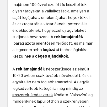
majdnem 100 évvel ezelőtt is készítettek
olyan tárgyakat a vállalkozások, amelyen a
saját logójukat, emblémájukat helyezték el,
és osztogatták a vásárlóknak, potenciális
érdeklődőknek, hogy ezzel új ügyfeleket
tudjanak bevonzani. A
reklámajándék
iparág azóta jelentősen fejlődött, és ma már
a legmodernebb
logózási
technológiákkal
készülnek a
céges ajándékok
.
A
reklámajándék
népszerűsége az elmúlt
10-20 évben csak tovább növekedett, és ez
egyáltalán nem fog abbamaradni. Az egyik
legkedveltebb kategória még mindig az
írószerek, irodaszerek
kínálata. Valószínűleg
mindenkinek lapul otthon a szekrényében