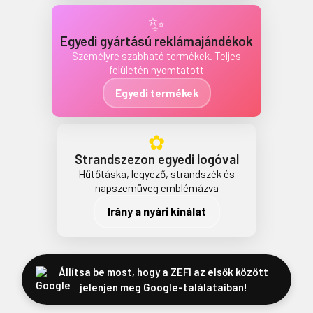
✨
Egyedi gyártású reklámajándékok
Személyre szabható termékek. Teljes
felületén nyomtatott
Egyedi termékek
✿
Strandszezon egyedi logóval
Hűtőtáska, legyező, strandszék és
napszemüveg emblémázva
Irány a nyári kínálat
Állítsa be most, hogy a ZEFI az elsők között
jelenjen meg Google-találataiban!