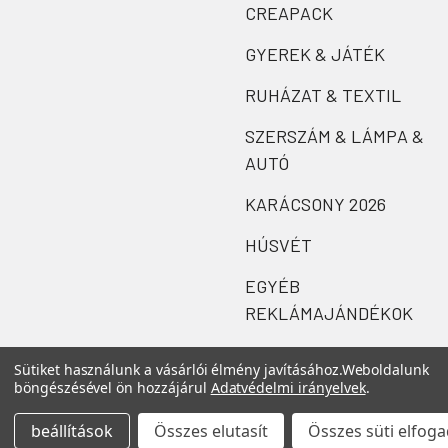
CREAPACK
GYEREK & JÁTÉK
RUHÁZAT & TEXTIL
SZERSZÁM & LÁMPA &
AUTÓ
KARÁCSONY 2026
HÚSVÉT
EGYÉB
REKLÁMAJÁNDÉKOK
Sütiket használunk a vásárlói élmény javításához.
Weboldalunk
böngészésével ön hozzájárul
Adatvédelmi irányelvek
.
beállítások
Összes elutasít
Összes süti elfog
©
2026
Zefi.