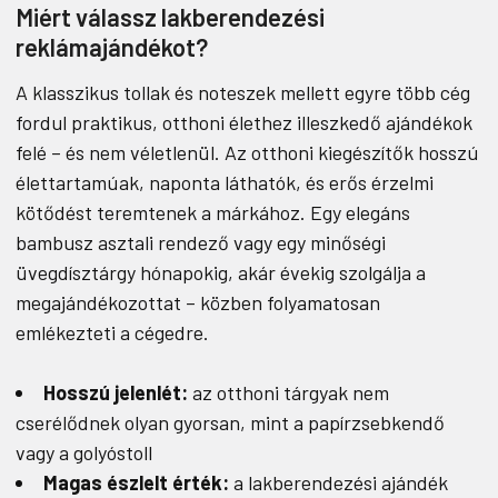
Miért válassz lakberendezési
reklámajándékot?
A klasszikus tollak és noteszek mellett egyre több cég
fordul praktikus, otthoni élethez illeszkedő ajándékok
felé – és nem véletlenül. Az otthoni kiegészítők hosszú
élettartamúak, naponta láthatók, és erős érzelmi
kötődést teremtenek a márkához. Egy elegáns
bambusz asztali rendező vagy egy minőségi
üvegdísztárgy hónapokig, akár évekig szolgálja a
megajándékozottat – közben folyamatosan
emlékezteti a cégedre.
Hosszú jelenlét:
az otthoni tárgyak nem
cserélődnek olyan gyorsan, mint a papírzsebkendő
vagy a golyóstoll
Magas észlelt érték:
a lakberendezési ajándék