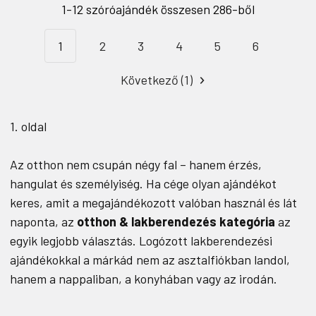
1-12 szóróajándék összesen 286-ből
1
2
3
4
5
6
Következő (1)
1. oldal
Az otthon nem csupán négy fal – hanem érzés,
hangulat és személyiség. Ha cége olyan ajándékot
keres, amit a megajándékozott valóban használ és lát
naponta, az
otthon & lakberendezés kategória
az
egyik legjobb választás. Logózott lakberendezési
ajándékokkal a márkád nem az asztalfiókban landol,
hanem a nappaliban, a konyhában vagy az irodán.