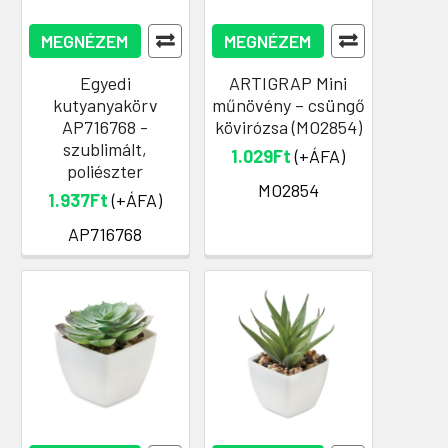
MEGNÉZEM
MEGNÉZEM
Egyedi
ARTIGRAP Mini
kutyanyakörv
műnövény – csüngő
AP716768 -
kövirózsa (MO2854)
szublimált,
1.029Ft
(+ÁFA)
poliészter
MO2854
1.937Ft
(+ÁFA)
AP716768