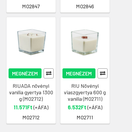
MO2847
MO2846
MEGNÉZEM
MEGNÉZEM
RIUADA növényi
RIU Növényi
vanília gyertya 1300
viaszgyertya 600 g
g (MO2712)
vanília (MO2711)
11.571Ft
(+ÁFA)
6.532Ft
(+ÁFA)
MO2712
MO2711