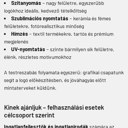
Szitanyomás
– nagy felületre, egyszerűbb
logókhoz ideális, kedvező tételköltség
Szublimációs nyomtatás
– kerámia és fémes
felületekre, fotórealisztikus minőség
Hímzés
– textil termékekre, tartós és prémium
megjelenés
UV-nyomtatás
– szinte bármilyen sík felületre,
élénk, részletes motívumokhoz
A testreszabás folyamata egyszerű: grafikai csapatunk
segít a logó előkészítésben, és jóváhagyás előtt
mintaterveket küldünk.
Kinek ajánljuk – felhasználási esetek
célcsoport szerint
Ingatlanfejlesztők és ingatlanirodák
számára az