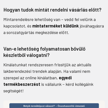
Hogyan tudok mintát rendelni vásárlás előtt?
Mintarendelésre lehetőség van – vedd fel velünk a
kapcsolatot, és
mintaterméket küldünk
jóváhagyásra
a sorozatgyártás megkezdése előtt.
Van-e lehetőség folyamatosan bővülő
készletből válogatni?
Kínálatunkat rendszeresen frissítjük az aktuális
lakberendezési trendek alapján. Ha valami nem
szerepel az online kínálatban,
egyedi
termékbeszerzést
is vállalunk – kérd kollégáink
segítségét!
Melyik terméktípust válaszd? – Összehasonlító útmutató