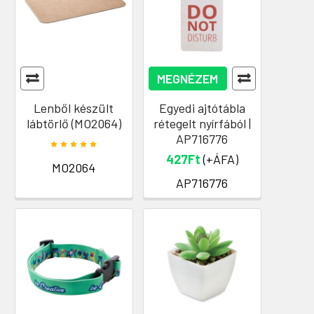
MEGNÉZEM
Lenből készült
Egyedi ajtótábla
lábtörlő (MO2064)
rétegelt nyírfából |
AP716776
427Ft
(+ÁFA)
MO2064
AP716776