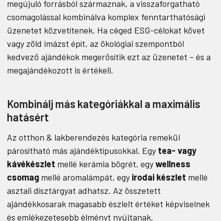
megújuló forrásból származnak, a visszaforgatható
csomagolással kombinálva komplex fenntarthatósági
üzenetet közvetítenek. Ha céged ESG-célokat követ
vagy zöld imázst épít, az ökológiai szempontból
kedvező ajándékok megerősítik ezt az üzenetet – és a
megajándékozott is értékeli.
Kombinálj más kategóriákkal a maximális
hatásért
Az otthon & lakberendezés kategória remekül
párosítható más ajándéktípusokkal. Egy
tea- vagy
kávékészlet
mellé kerámia bögrét, egy
wellness
csomag
mellé aromalámpát, egy
irodai készlet
mellé
asztali dísztárgyat adhatsz. Az összetett
ajándékkosarak magasabb észlelt értéket képviselnek
és emlékezetesebb élményt nyújtanak.