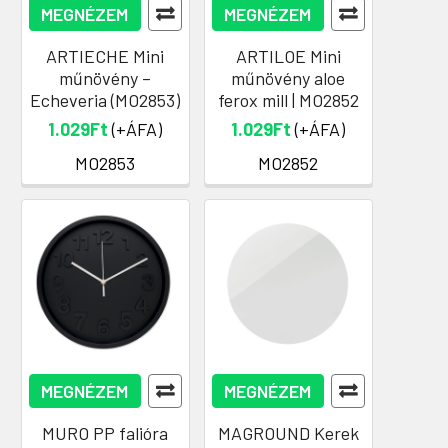
MEGNÉZEM
MEGNÉZEM
ARTIECHE Mini
ARTILOE Mini
műnövény –
műnövény aloe
Echeveria (MO2853)
ferox mill | MO2852
1.029Ft
(+ÁFA)
1.029Ft
(+ÁFA)
MO2853
MO2852
MEGNÉZEM
MEGNÉZEM
MURO PP falióra
MAGROUND Kerek