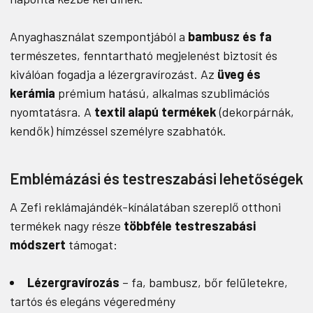
Anyaghasználat szempontjából a
bambusz és fa
természetes, fenntartható megjelenést biztosít és
kiválóan fogadja a lézergravírozást. Az
üveg és
kerámia
prémium hatású, alkalmas szublimációs
nyomtatásra. A
textil alapú termékek
(dekorpárnák,
kendők) hímzéssel személyre szabhatók.
Emblémázási és testreszabási lehetőségek
A Zefi reklámajándék-kínálatában szereplő otthoni
termékek nagy része
többféle testreszabási
módszert
támogat:
Lézergravírozás
– fa, bambusz, bőr felületekre,
tartós és elegáns végeredmény