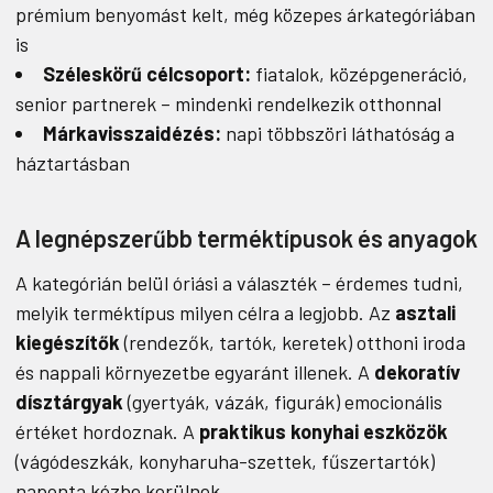
prémium benyomást kelt, még közepes árkategóriában
is
Széleskörű célcsoport:
fiatalok, középgeneráció,
senior partnerek – mindenki rendelkezik otthonnal
Márkavisszaidézés:
napi többszöri láthatóság a
háztartásban
A legnépszerűbb terméktípusok és anyagok
A kategórián belül óriási a választék – érdemes tudni,
melyik terméktípus milyen célra a legjobb. Az
asztali
kiegészítők
(rendezők, tartók, keretek) otthoni iroda
és nappali környezetbe egyaránt illenek. A
dekoratív
dísztárgyak
(gyertyák, vázák, figurák) emocionális
értéket hordoznak. A
praktikus konyhai eszközök
(vágódeszkák, konyharuha-szettek, fűszertartók)
naponta kézbe kerülnek.