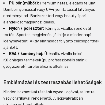
PU bőr (műbőr):
Prémium hatás, elegáns felület.
Dombornyomással vagy UV-nyomtatással látványos
eredményt ad. Bankszektori vagy beauty-ipari
ajándékcsomagokhoz ideális.
Nylon / poliészter:
Könnyű, vízálló, rendkívül
tartós. Sportos megjelenés, jól bírja a mindennapi
igénybevételt. Aktív életmódot folytató célcsoportnak
ajánlott.
EVA / kemény héj:
Ütésálló, vízálló belső.
Különleges termékek (pl. professzionális smink,
gyógyszerek) tárolásához is alkalmas.
Emblémázási és testreszabási lehetőségek
Minden kozmetikai táskánk egyedi logóval, felirattal
vagy grafikával rendelhető. A leggyakrabban
alkalmazott technikák: