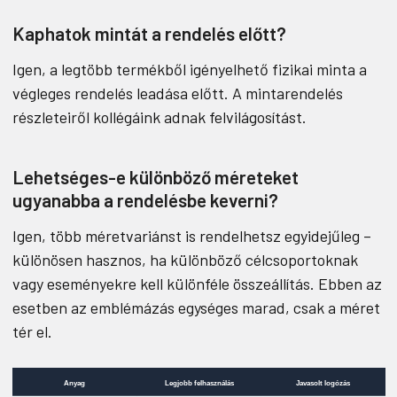
Kaphatok mintát a rendelés előtt?
Igen, a legtöbb termékből igényelhető fizikai minta a
végleges rendelés leadása előtt. A mintarendelés
részleteiről kollégáink adnak felvilágosítást.
Lehetséges-e különböző méreteket
ugyanabba a rendelésbe keverni?
Igen, több méretvariánst is rendelhetsz egyidejűleg –
különösen hasznos, ha különböző célcsoportoknak
vagy eseményekre kell különféle összeállítás. Ebben az
esetben az emblémázás egységes marad, csak a méret
tér el.
Anyag
Legjobb felhasználás
Javasolt logózás