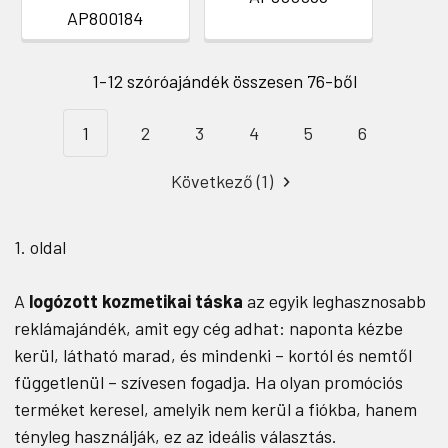
AP800184
1-12 szóróajándék összesen 76-ből
1
2
3
4
5
6
Következő (1)
1. oldal
A
logózott kozmetikai táska
az egyik leghasznosabb
reklámajándék, amit egy cég adhat: naponta kézbe
kerül, látható marad, és mindenki – kortól és nemtől
függetlenül – szívesen fogadja. Ha olyan promóciós
terméket keresel, amelyik nem kerül a fiókba, hanem
tényleg használják, ez az ideális választás.