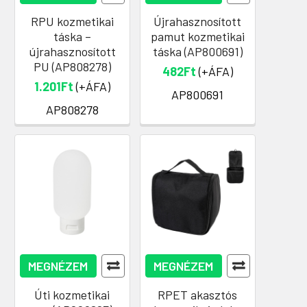
RPU kozmetikai
Újrahasznosított
táska –
pamut kozmetikai
újrahasznosított
táska (AP800691)
PU (AP808278)
482Ft
(+ÁFA)
1.201Ft
(+ÁFA)
AP800691
AP808278
MEGNÉZEM
MEGNÉZEM
Úti kozmetikai
RPET akasztós