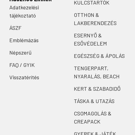
KULCSTARTÓK
Adatkezelési
OTTHON &
tájékoztató
LAKBERENDEZÉS
ÁSZF
ESERNYŐ &
Emblémázás
ESŐVÉDELEM
Népszerű
EGÉSZSÉG & ÁPOLÁS
FAQ / GYIK
TENGERPART,
NYARALÁS, BEACH
Visszatérítés
KERT & SZABADIDŐ
TÁSKA & UTAZÁS
CSOMAGOLÁS &
CREAPACK
GYEREK & JÁTÉK