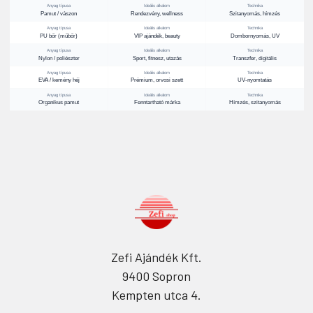
Anyag típusa
Ideális alkalom
Technika
Pamut / vászon
Rendezvény, wellness
Szitanyomás, hímzés
Anyag típusa
Ideális alkalom
Technika
PU bőr (műbőr)
VIP ajándék, beauty
Dombornyomás, UV
Anyag típusa
Ideális alkalom
Technika
Nylon / poliészter
Sport, fitnesz, utazás
Transzfer, digitális
Anyag típusa
Ideális alkalom
Technika
EVA / kemény héj
Prémium, orvosi szett
UV-nyomtatás
Anyag típusa
Ideális alkalom
Technika
Organikus pamut
Fenntartható márka
Hímzés, szitanyomás
Zefi Ajándék Kft.
9400 Sopron
Kempten utca 4.