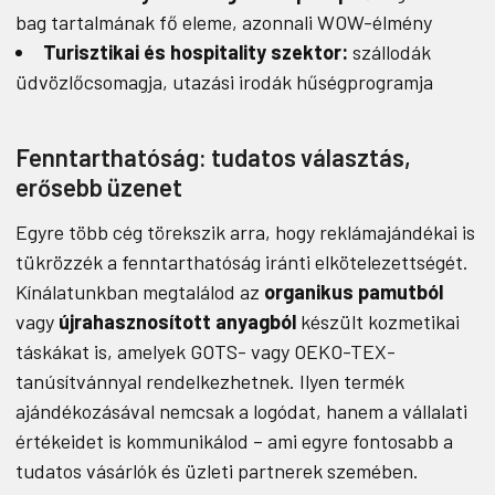
bag tartalmának fő eleme, azonnali WOW-élmény
Turisztikai és hospitality szektor:
szállodák
üdvözlőcsomagja, utazási irodák hűségprogramja
Fenntarthatóság: tudatos választás,
erősebb üzenet
Egyre több cég törekszik arra, hogy reklámajándékai is
tükrözzék a fenntarthatóság iránti elkötelezettségét.
Kínálatunkban megtalálod az
organikus pamutból
vagy
újrahasznosított anyagból
készült kozmetikai
táskákat is, amelyek GOTS- vagy OEKO-TEX-
tanúsítvánnyal rendelkezhetnek. Ilyen termék
ajándékozásával nemcsak a logódat, hanem a vállalati
értékeidet is kommunikálod – ami egyre fontosabb a
tudatos vásárlók és üzleti partnerek szemében.