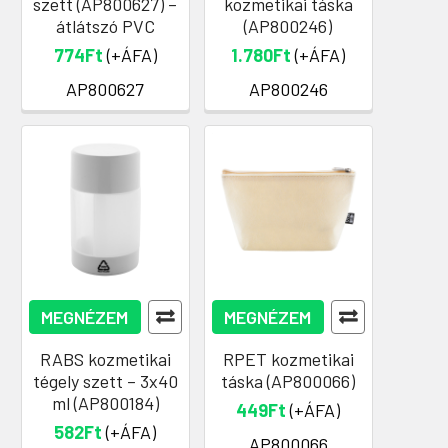
szett (AP800627) –
kozmetikai táska
átlátszó PVC
(AP800246)
774Ft
(+ÁFA)
1.780Ft
(+ÁFA)
AP800627
AP800246
MEGNÉZEM
MEGNÉZEM
RABS kozmetikai
RPET kozmetikai
tégely szett – 3x40
táska (AP800066)
ml (AP800184)
449Ft
(+ÁFA)
582Ft
(+ÁFA)
AP800066