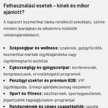
Felhasználási esetek – kinek és mikor
ajánlott?
A logózott kozmetikai táska rendkívül sokoldalú: szinte
minden iparágban és alkalomra működik
reklámajándékként.
Szépségipar és wellness:
szalonok, gyógyfürdők,
kozmetikai márkák ügyfélajándéka vagy
ügyfélmegtartó eszköze
Egészségügy és gyógyszeripar:
konferenciák,
kongresszusok, orvoslátogatói programok
Pénzügyi szektor és prémium B2B:
VIP
ügyfélápolás, ünnepi ajándékcsomag részeként
Sport és fitnesz:
edzőtermek, sportegyesületek,
jógastúdiók tagságijutalom-programjai
Rendezvények és céges csapatépítők:
goodie