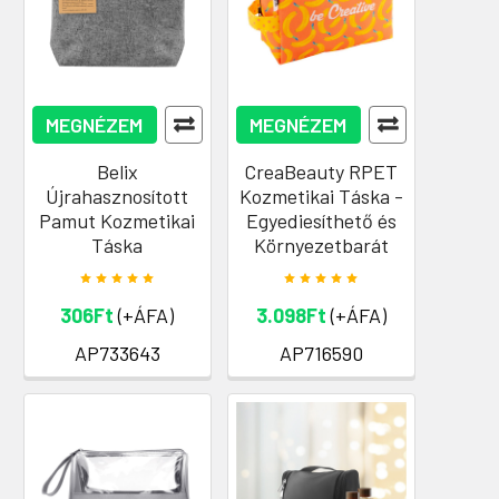
MEGNÉZEM
MEGNÉZEM
Belix
CreaBeauty RPET
Újrahasznosított
Kozmetikai Táska -
Pamut Kozmetikai
Egyediesíthető és
Táska
Környezetbarát
306Ft
(+ÁFA)
3.098Ft
(+ÁFA)
AP733643
AP716590