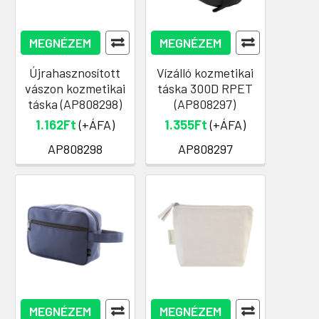
MEGNÉZEM
MEGNÉZEM
Újrahasznosított
Vízálló kozmetikai
vászon kozmetikai
táska 300D RPET
táska (AP808298)
(AP808297)
1.162Ft
(+ÁFA)
1.355Ft
(+ÁFA)
AP808298
AP808297
MEGNÉZEM
MEGNÉZEM