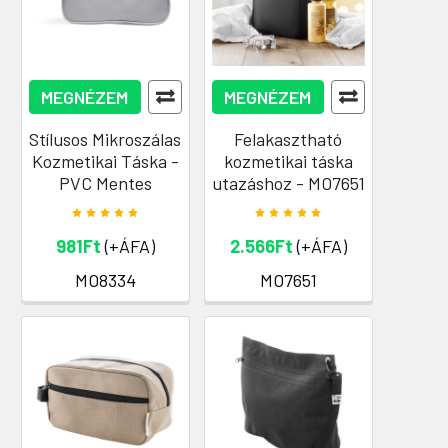
MEGNÉZEM
MEGNÉZEM
Stílusos Mikroszálas
Felakasztható
Kozmetikai Táska -
kozmetikai táska
PVC Mentes
utazáshoz - MO7651
981Ft
(+ÁFA)
2.566Ft
(+ÁFA)
MO8334
MO7651