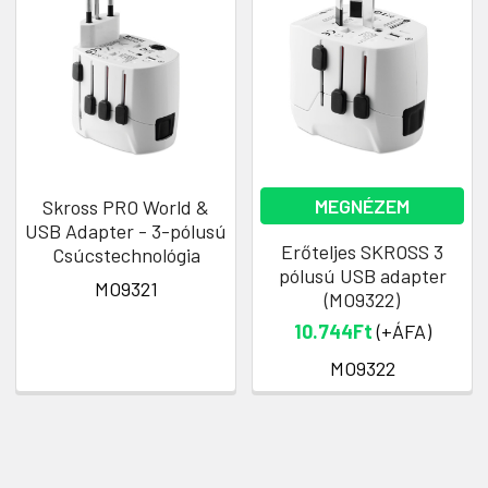
MEGNÉZEM
Skross PRO World &
USB Adapter - 3-pólusú
Erőteljes SKROSS 3
Csúcstechnológia
pólusú USB adapter
MO9321
(MO9322)
10.744Ft
(+ÁFA)
MO9322