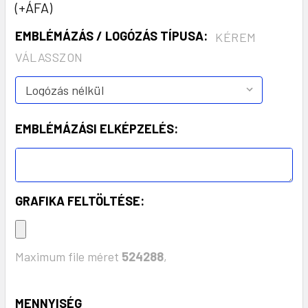
(+ÁFA)
EMBLÉMÁZÁS / LOGÓZÁS TÍPUSA:
KÉREM
VÁLASSZON
EMBLÉMÁZÁSI ELKÉPZELÉS:
GRAFIKA FELTÖLTÉSE:
Maximum file méret
524288
,
KÉSZLET:
MENNYISÉG