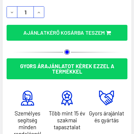
SKROSS PRO 3-PÓLUSÚ UTAZÓ ADAPTER – MO2982
SKROSS PRO 3-PÓLUSÚ UTAZÓ ADAPTER
AJÁNLATKÉRŐ KOSÁRBA TESZEM
GYORS ÁRAJÁNLATOT KÉREK EZZEL A
TERMÉKKEL
Személyes
Több mint 15 év
Gyors árajánlat
segítség
szakmai
és gyártás
minden
tapasztalat
rendelésnél