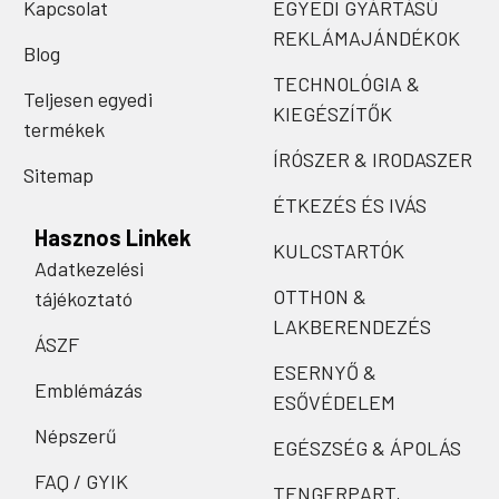
Kapcsolat
EGYEDI GYÁRTÁSÚ
REKLÁMAJÁNDÉKOK
Blog
TECHNOLÓGIA &
Teljesen egyedi
KIEGÉSZÍTŐK
termékek
ÍRÓSZER & IRODASZER
Sitemap
ÉTKEZÉS ÉS IVÁS
Hasznos Linkek
KULCSTARTÓK
Adatkezelési
OTTHON &
tájékoztató
LAKBERENDEZÉS
ÁSZF
ESERNYŐ &
Emblémázás
ESŐVÉDELEM
Népszerű
EGÉSZSÉG & ÁPOLÁS
FAQ / GYIK
TENGERPART,