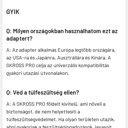
GYIK
Q: Milyen országokban használhatom ezt az
adaptert?
A: Az adapter alkalmas Európa legtöbb országára,
az USA-ra és Japánra, Ausztráliára és Kínára. A
SKROSS PRO célja az univerzális kompatibilitás
gyakori utazási útvonalakon.
Q: Véd a túlfeszültség ellen?
A: A SKROSS PRO földelt kivitelű, ami növeli a
biztonságot, de nem helyettesíti a
túlfeszültségvédelmet. Ha olyan területen utazik,
ahol gyakoriak a feszültségingadozások, javasolt