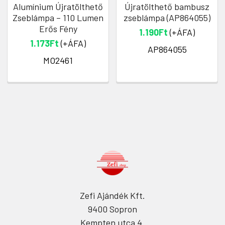
Alumínium Újratölthető
Újratölthető bambusz
Zseblámpa – 110 Lumen
zseblámpa (AP864055)
Erős Fény
1.190Ft
(+ÁFA)
1.173Ft
(+ÁFA)
AP864055
MO2461
Zefi Ajándék Kft.
9400 Sopron
Kempten utca 4.