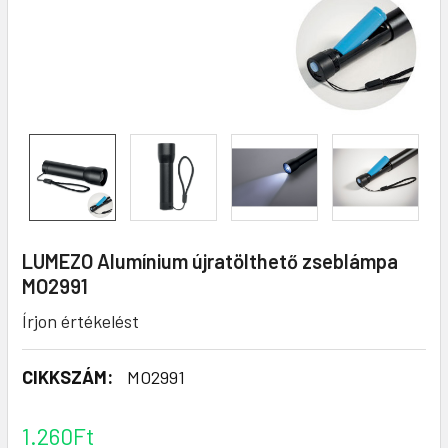
LUMEZO Alumínium újratölthető zseblámpa
MO2991
Írjon értékelést
CIKKSZÁM:
MO2991
1.260Ft