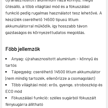
ütésálló, a több világítási mód és a fókuszálási
funkció pedig rugalmas használatot tesz lehetővé. A
készülék cserélhető 14500 típusú lítium
akkumulátorral működik, így hosszabb távon
gazdaságos és környezettudatos megoldás.
Főbb jellemzők
Anyag: újrahasznosított alumínium – könnyű és
tartós
Tápegység: cserélhető 14500 lítium akkumulátor
(nem mindig tartozék, ellenőrizze a csomagolást)
Több világítási mód: erős, gyenge, stroboszkóp és
ECO mód
Fókuszálási funkció: széles sugárból fókuszált
fénysugárra állítható