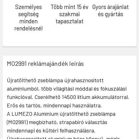
Személyes
Több mint 15 év
Gyors árajánlat
segítség
szakmai
és gyártás
minden
tapasztalat
rendelésnél
MO2991 reklámajándék leírás
Újratölthető zseblámpa újrahasznosított
alumíniumból, több világítási móddal és fókuszálási
funkcióval. Cserélhető 14500 lítium akkumulátorral.
Erős és tartós, mindennapi használatra.
A LUMEZO Alumínium újratölthető zseblámpa
(MO2991) megbízható, strapabíró választás
mindennapi és kültéri felhasználásra.
Újrahasznosított alumínium háza könnyű, mégis