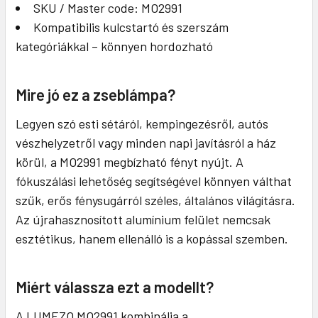
SKU / Master code: MO2991
Kompatibilis kulcstartó és szerszám
kategóriákkal – könnyen hordozható
Mire jó ez a zseblámpa?
Legyen szó esti sétáról, kempingezésről, autós
vészhelyzetről vagy minden napi javításról a ház
körül, a MO2991 megbízható fényt nyújt. A
fókuszálási lehetőség segítségével könnyen válthat
szűk, erős fénysugárról széles, általános világításra.
Az újrahasznosított alumínium felület nemcsak
esztétikus, hanem ellenálló is a kopással szemben.
Miért válassza ezt a modellt?
A LUMEZO MO2991 kombinálja a