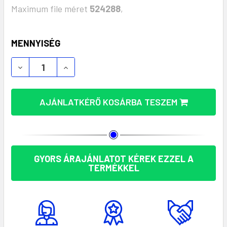
Maximum file méret
524288
,
KÉSZLET:
MENNYISÉG
LUMEZO ALUMÍNIUM ÚJRATÖLTHETŐ ZSEBLÁMPA MO
LUMEZO ALUMÍNIUM ÚJRATÖLTHETŐ ZSE
AJÁNLATKÉRŐ KOSÁRBA TESZEM
GYORS ÁRAJÁNLATOT KÉREK EZZEL A
TERMÉKKEL