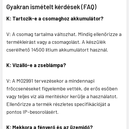
Gyakran ismételt kérdések (FAQ)
K: Tartozik-e a csomaghoz akkumulátor?
V: A csomag tartalma változhat. Mindig ellenőrizze a
termékleírást vagy a csomagolást. A készülék
cserélhető 14500 lítium akkumulátort használ.
K: Vízálló-e a zseblámpa?
V: A MO2991 tervezésekor a mindennapi
fröccsenéseket figyelembe vették, de erős esőben
vagy teljes víz alá merítéskor kerülje a használatot.
Ellenőrizze a termék részletes specifikációját a
pontos IP-besorolásért.
K: Mekkora a fényerő és az üzemidő?