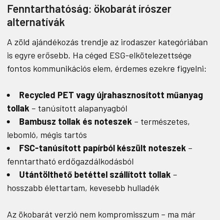
Fenntarthatóság: ökobarát írószer
alternatívák
A zöld ajándékozás trendje az irodaszer kategóriában
is egyre erősebb. Ha céged ESG-elkötelezettsége
fontos kommunikációs elem, érdemes ezekre figyelni:
Recycled PET vagy újrahasznosított műanyag
tollak
– tanúsított alapanyagból
Bambusz tollak és noteszek
– természetes,
lebomló, mégis tartós
FSC-tanúsított papírból készült noteszek
–
fenntartható erdőgazdálkodásból
Utántölthető betéttel szállított tollak
–
hosszabb élettartam, kevesebb hulladék
Az ökobarát verzió nem kompromisszum – ma már