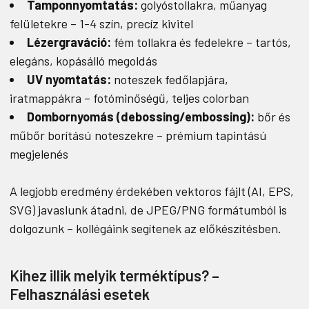
Tamponnyomtatás:
golyóstollakra, műanyag
felületekre – 1-4 szín, precíz kivitel
Lézergraváció:
fém tollakra és fedelekre – tartós,
elegáns, kopásálló megoldás
UV nyomtatás:
noteszek fedőlapjára,
iratmappákra – fotóminőségű, teljes colorban
Dombornyomás (debossing/embossing):
bőr és
műbőr borítású noteszekre – prémium tapintású
megjelenés
A legjobb eredmény érdekében vektoros fájlt (AI, EPS,
SVG) javaslunk átadni, de JPEG/PNG formátumból is
dolgozunk – kollégáink segítenek az előkészítésben.
Kihez illik melyik terméktípus? –
Felhasználási esetek