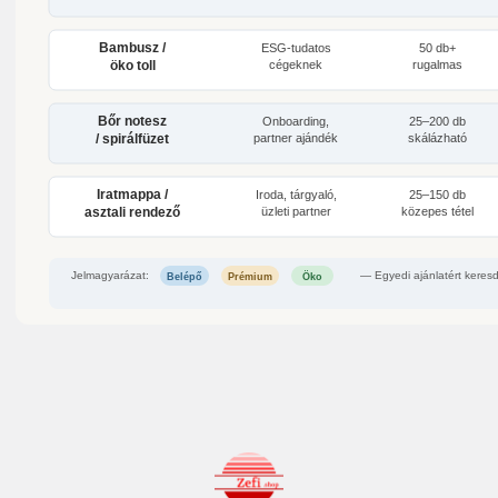
Bambusz /
ESG-tudatos
50 db+
öko toll
cégeknek
rugalmas
Bőr notesz
Onboarding,
25–200 db
/ spirálfüzet
partner ajándék
skálázható
Iratmappa /
Iroda, tárgyaló,
25–150 db
asztali rendező
üzleti partner
közepes tétel
Jelmagyarázat:
— Egyedi ajánlatért keresd
Öko
Belépő
Prémium