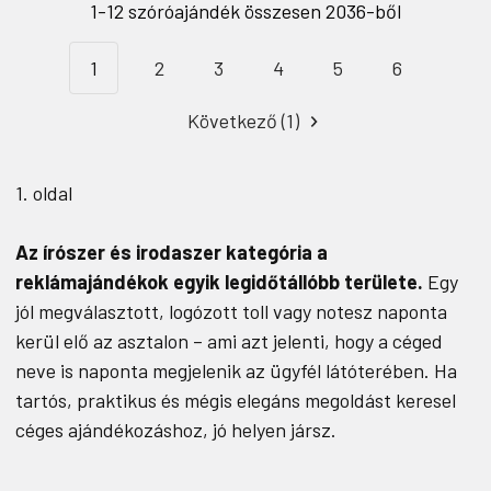
1-12 szóróajándék összesen 2036-ből
1
2
3
4
5
6
Következő (1)
1. oldal
Az írószer és irodaszer kategória a
reklámajándékok egyik legidőtállóbb területe.
Egy
jól megválasztott, logózott toll vagy notesz naponta
kerül elő az asztalon – ami azt jelenti, hogy a céged
neve is naponta megjelenik az ügyfél látóterében. Ha
tartós, praktikus és mégis elegáns megoldást keresel
céges ajándékozáshoz, jó helyen jársz.