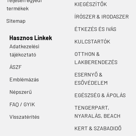
Teljesen egyedi
KIEGÉSZÍTŐK
termékek
ÍRÓSZER & IRODASZER
Sitemap
ÉTKEZÉS ÉS IVÁS
Hasznos Linkek
KULCSTARTÓK
Adatkezelési
OTTHON &
tájékoztató
LAKBERENDEZÉS
ÁSZF
ESERNYŐ &
Emblémázás
ESŐVÉDELEM
Népszerű
EGÉSZSÉG & ÁPOLÁS
FAQ / GYIK
TENGERPART,
NYARALÁS, BEACH
Visszatérítés
KERT & SZABADIDŐ