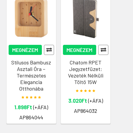
MEGNÉZEM
MEGNÉZEM
Stílusos Bambusz
Chatom RPET
Asztali Óra –
Jegyzetfüzet:
Természetes
Vezeték Nélküli
Elegancia
Töltő 15W
Otthonába
3.020Ft
(+ÁFA)
1.898Ft
(+ÁFA)
AP864032
AP864044