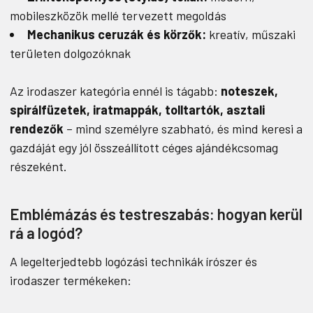
mobileszközök mellé tervezett megoldás
Mechanikus ceruzák és körzők:
kreatív, műszaki
területen dolgozóknak
Az irodaszer kategória ennél is tágabb:
noteszek,
spirálfüzetek, iratmappák, tolltartók, asztali
rendezők
– mind személyre szabható, és mind keresi a
gazdáját egy jól összeállított céges ajándékcsomag
részeként.
Emblémázás és testreszabás: hogyan kerül
rá a logód?
A legelterjedtebb logózási technikák írószer és
irodaszer termékeken: