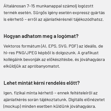
Általánosan 7-15 munkanappal számolj logózott
termék esetén. Sürgős igény esetén expressz gyártás
is elérhető – erről az ajánlatkérésnél tájékozódhatsz.
Hogyan adhatom meg a logómat?
Vektoros formátum (AI, EPS, SVG, PDF) az ideális, de
hi-res PNG/JPEG képből is dolgozunk. A grafikust
kollégáink bevonják az előkészítésbe, és jóváhagyásra
elküldjük az apróbanyomatot.
Lehet mintát kérni rendelés előtt?
Igen, fizikai minta kérhető – ennek feltételeiről az
ajánlatkérés során tájékoztatunk. Digitális előnézetet
(mockup) minden esetben küldünk jóváhagyásra.