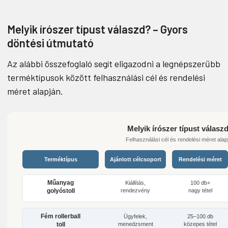
Melyik írószer típust válaszd? – Gyors
döntési útmutató
Az alábbi összefoglaló segít eligazodni a legnépszerűbb
terméktípusok között felhasználási cél és rendelési
méret alapján.
Melyik írószer típust válasz
Felhasználási cél és rendelési méret alap
Terméktípus
Ajánlott célcsoport
Rendelési méret
Műanyag
Kiállítás,
100 db+
golyóstoll
rendezvény
nagy tétel
Fém rollerball
Ügyfelek,
25–100 db
toll
menedzsment
közepes tétel