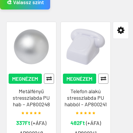
🎨 Válassz színt
MEGNÉZEM
MEGNÉZEM
Metálfényű
Telefon alakú
stresszlabda PU
stresszlabda PU
hab – AP800248
habból - AP800241
337Ft
(+ÁFA)
482Ft
(+ÁFA)
AP800248
AP800241