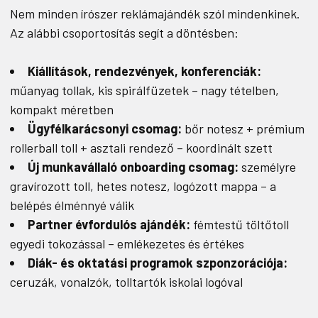
Nem minden írószer reklámajándék szól mindenkinek.
Az alábbi csoportosítás segít a döntésben:
Kiállítások, rendezvények, konferenciák:
műanyag tollak, kis spirálfüzetek – nagy tételben,
kompakt méretben
Ügyfélkarácsonyi csomag:
bőr notesz + prémium
rollerball toll + asztali rendező – koordinált szett
Új munkavállaló onboarding csomag:
személyre
gravírozott toll, hetes notesz, logózott mappa – a
belépés élménnyé válik
Partner évfordulós ajándék:
fémtestű töltőtoll
egyedi tokozással – emlékezetes és értékes
Diák- és oktatási programok szponzorációja:
ceruzák, vonalzók, tolltartók iskolai logóval