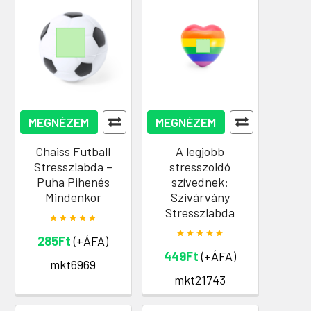
MEGNÉZEM
MEGNÉZEM
Chaiss Futball
A legjobb
Stresszlabda –
stresszoldó
Puha Pihenés
szívednek:
Mindenkor
Szivárvány
Stresszlabda
285Ft
(+ÁFA)
449Ft
(+ÁFA)
mkt6969
mkt21743