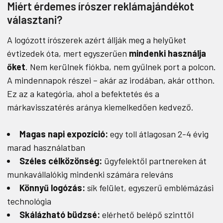
Miért érdemes írószer reklámajándékot
választani?
A logózott írószerek azért állják meg a helyüket
évtizedek óta, mert egyszerűen
mindenki használja
őket
. Nem kerülnek fiókba, nem gyűlnek port a polcon.
A mindennapok részei – akár az irodában, akár otthon.
Ez az a kategória, ahol a befektetés és a
márkavisszatérés aránya kiemelkedően kedvező.
Magas napi expozíció:
egy toll átlagosan 2-4 évig
marad használatban
Széles célközönség:
ügyfelektől partnereken át
munkavállalókig mindenki számára releváns
Könnyű logózás:
sík felület, egyszerű emblémázási
technológia
Skálázható büdzsé:
elérhető belépő szinttől