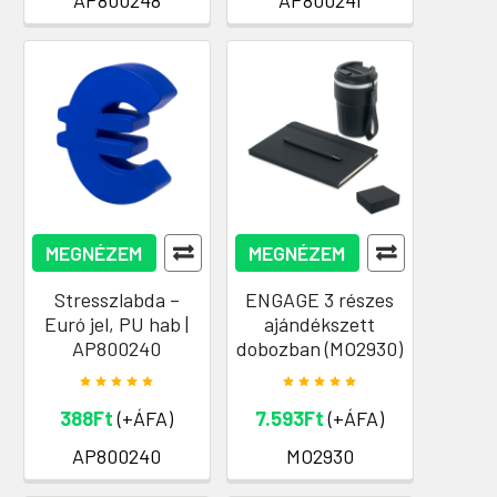
MEGNÉZEM
MEGNÉZEM
Stresszlabda –
ENGAGE 3 részes
Euró jel, PU hab |
ajándékszett
AP800240
dobozban (MO2930)
388Ft
(+ÁFA)
7.593Ft
(+ÁFA)
AP800240
MO2930