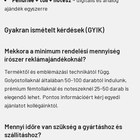
Pendrive + toll + notesz
– digitális és analóg
ajándék egyszerre
Gyakran ismételt kérdések (GYIK)
Mekkora a minimum rendelési mennyiség
írószer reklámajándékoknál?
Terméktől és emblémázási technikától függ.
Golyóstollaknál általában 50-100 darabtól indulunk,
prémium fémtollaknál és noteszeknél 25-50 darab is
elegendő lehet. Pontos információért kérj egyedi
ajánlatot kollégáinktól.
Mennyi időre van szükség a gyártáshoz és
szállításhoz?