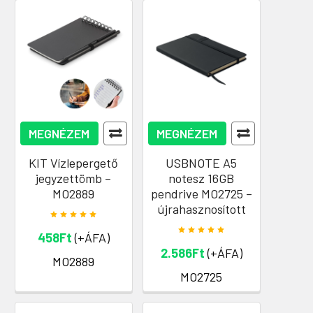
MEGNÉZEM
MEGNÉZEM
KIT Vízlepergető
USBNOTE A5
jegyzettömb –
notesz 16GB
MO2889
pendrive MO2725 –
újrahasznosított
458Ft
(+ÁFA)
2.586Ft
(+ÁFA)
MO2889
MO2725