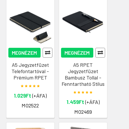
MEGNÉZEM
MEGNÉZEM
A5 Jegyzetfüzet
A5 RPET
Telefontartóval -
Jegyzetfüzet
Prémium RPET
Bambusz Tollal -
Fenntartható Stílus
1.029Ft
(+ÁFA)
1.459Ft
(+ÁFA)
MO2522
MO2469