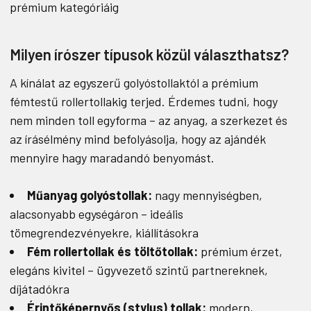
prémium kategóriáig
Milyen írószer típusok közül választhatsz?
A kínálat az egyszerű golyóstollaktól a prémium
fémtestű rollertollakig terjed. Érdemes tudni, hogy
nem minden toll egyforma – az anyag, a szerkezet és
az írásélmény mind befolyásolja, hogy az ajándék
mennyire hagy maradandó benyomást.
Műanyag golyóstollak:
nagy mennyiségben,
alacsonyabb egységáron – ideális
tömegrendezvényekre, kiállításokra
Fém rollertollak és töltőtollak:
prémium érzet,
elegáns kivitel – ügyvezető szintű partnereknek,
díjátadókra
Érintőképernyős (stylus) tollak:
modern,