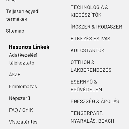
TECHNOLÓGIA &
Teljesen egyedi
KIEGÉSZÍTŐK
termékek
ÍRÓSZER & IRODASZER
Sitemap
ÉTKEZÉS ÉS IVÁS
Hasznos Linkek
KULCSTARTÓK
Adatkezelési
OTTHON &
tájékoztató
LAKBERENDEZÉS
ÁSZF
ESERNYŐ &
Emblémázás
ESŐVÉDELEM
Népszerű
EGÉSZSÉG & ÁPOLÁS
FAQ / GYIK
TENGERPART,
NYARALÁS, BEACH
Visszatérítés