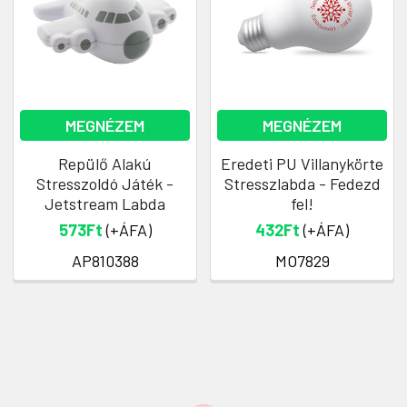
MEGNÉZEM
MEGNÉZEM
Repülő Alakú
Eredeti PU Villanykörte
Stresszoldó Játék -
Stresszlabda - Fedezd
Jetstream Labda
fel!
573Ft
(+ÁFA)
432Ft
(+ÁFA)
AP810388
MO7829