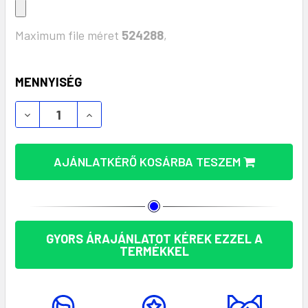
Maximum file méret
524288
,
KÉSZLET:
MENNYISÉG
STRESSZOLDÓ CSILLAG – HATÉKONY RELAXÁLÓ A
STRESSZOLDÓ CSILLAG – HATÉKONY R
AJÁNLATKÉRŐ KOSÁRBA TESZEM
GYORS ÁRAJÁNLATOT KÉREK EZZEL A
TERMÉKKEL