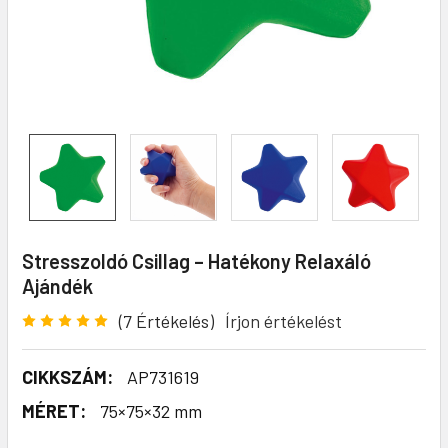
Stresszoldó Csillag – Hatékony Relaxáló
Ajándék
(7 Értékelés)
Írjon értékelést
CIKKSZÁM:
AP731619
MÉRET:
75×75×32 mm