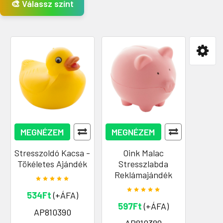
🎨 Válassz színt
MEGNÉZEM
MEGNÉZEM
Stresszoldó Kacsa -
Oink Malac
Tökéletes Ajándék
Stresszlabda
Reklámajándék
534Ft
(+ÁFA)
597Ft
(+ÁFA)
AP810390
AP810389