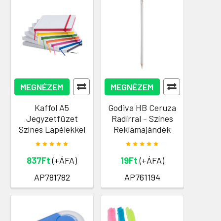
MEGNÉZEM
MEGNÉZEM
Kaffol A5
Godiva HB Ceruza
Jegyzetfüzet
Radírral - Színes
Színes Lapélekkel
Reklámajándék
837Ft
(+ÁFA)
19Ft
(+ÁFA)
AP781782
AP761194