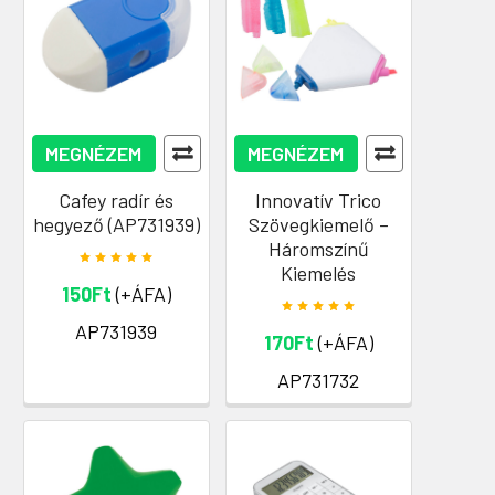
MEGNÉZEM
MEGNÉZEM
Cafey radír és
Innovatív Trico
hegyező (AP731939)
Szövegkiemelő –
Háromszínű
Kiemelés
150Ft
(+ÁFA)
AP731939
170Ft
(+ÁFA)
AP731732