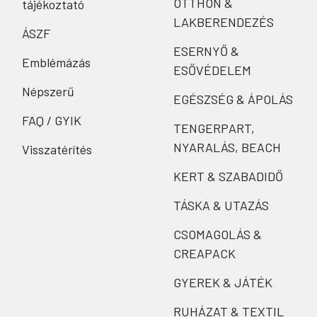
OTTHON &
tájékoztató
LAKBERENDEZÉS
ÁSZF
ESERNYŐ &
Emblémázás
ESŐVÉDELEM
Népszerű
EGÉSZSÉG & ÁPOLÁS
FAQ / GYIK
TENGERPART,
NYARALÁS, BEACH
Visszatérítés
KERT & SZABADIDŐ
TÁSKA & UTAZÁS
CSOMAGOLÁS &
CREAPACK
GYEREK & JÁTÉK
RUHÁZAT & TEXTIL