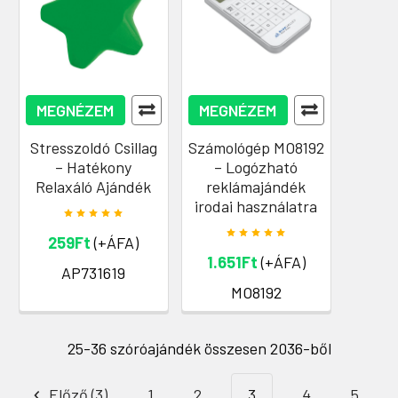
MEGNÉZEM
MEGNÉZEM
Stresszoldó Csillag
Számológép MO8192
– Hatékony
– Logózható
Relaxáló Ajándék
reklámajándék
irodai használatra
259Ft
(+ÁFA)
1.651Ft
(+ÁFA)
AP731619
MO8192
25-36 szóróajándék összesen 2036-ből
Előző (3)
1
2
3
4
5