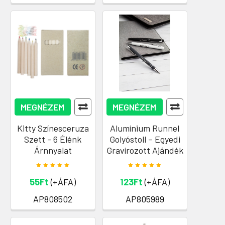
MEGNÉZEM
MEGNÉZEM
Kitty Színesceruza
Alumínium Runnel
Szett - 6 Élénk
Golyóstoll – Egyedi
Árnnyalat
Gravírozott Ajándék
55Ft
(+ÁFA)
123Ft
(+ÁFA)
AP808502
AP805989