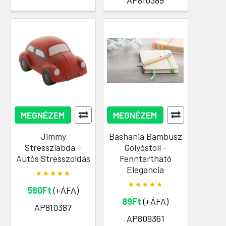
MEGNÉZEM
MEGNÉZEM
Jimmy
Bashania Bambusz
Stresszlabda -
Golyóstoll -
Autós Stresszoldás
Fenntartható
Elegancia
560Ft
(+ÁFA)
89Ft
(+ÁFA)
AP810387
AP809361