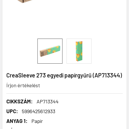
CreaSleeve 273 egyedi papírgyűrű (AP713344)
Írjon értékelést
CIKKSZÁM:
AP713344
UPC:
5996425612933
ANYAG 1:
Papír