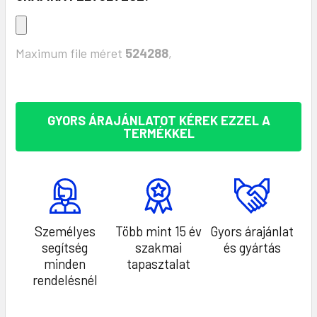
Maximum file méret
524288
,
KÉSZLET:
GYORS ÁRAJÁNLATOT KÉREK EZZEL A
TERMÉKKEL
Személyes
Több mint 15 év
Gyors árajánlat
segítség
szakmai
és gyártás
minden
tapasztalat
rendelésnél