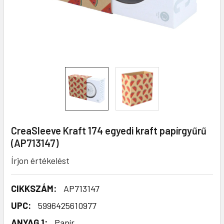
CreaSleeve Kraft 174 egyedi kraft papírgyűrű
(AP713147)
Írjon értékelést
CIKKSZÁM:
AP713147
UPC:
5996425610977
ANYAG 1:
Papír