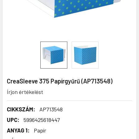
CreaSleeve 375 Papírgyűrű (AP713548)
Írjon értékelést
CIKKSZÁM:
AP713548
UPC:
5996425618447
ANYAG 1:
Papír