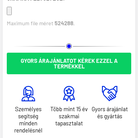
Maximum file méret
524288
,
KÉSZLET:
GYORS ÁRAJÁNLATOT KÉREK EZZEL A
TERMÉKKEL
Személyes
Több mint 15 év
Gyors árajánlat
segítség
szakmai
és gyártás
minden
tapasztalat
rendelésnél