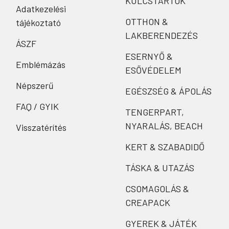
KULCSTARTÓK
Adatkezelési
OTTHON &
tájékoztató
LAKBERENDEZÉS
ÁSZF
ESERNYŐ &
Emblémázás
ESŐVÉDELEM
Népszerű
EGÉSZSÉG & ÁPOLÁS
FAQ / GYIK
TENGERPART,
NYARALÁS, BEACH
Visszatérítés
KERT & SZABADIDŐ
TÁSKA & UTAZÁS
CSOMAGOLÁS &
CREAPACK
GYEREK & JÁTÉK