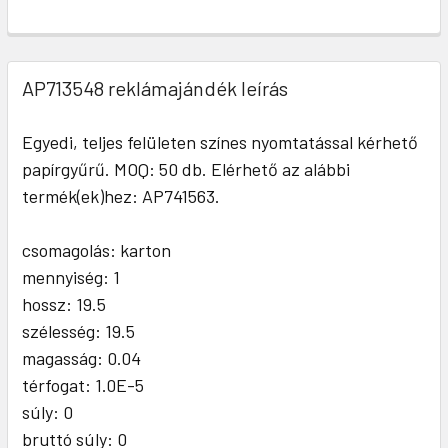
AP713548 reklámajándék leírás
Egyedi, teljes felületen színes nyomtatással kérhető
papírgyűrű. MOQ: 50 db. Elérhető az alábbi
termék(ek)hez: AP741563.
csomagolás: karton
mennyiség: 1
hossz: 19.5
szélesség: 19.5
magasság: 0.04
térfogat: 1.0E-5
súly: 0
bruttó súly: 0