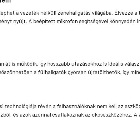
léphet a vezeték nélküli zenehallgatás világába. Élvezze a
ényt nyújt. A beépített mikrofon segítségével könnyedén in
órán át is működik, így hosszabb utazásokhoz is ideális vál
öszönhetően a fülhallgatók gyorsan újratölthetők, így mind
si technológiája révén a felhasználóknak nem kell az eszkö
zból, és azok azonnal csatlakoznak az okoseszközéhez. A ve