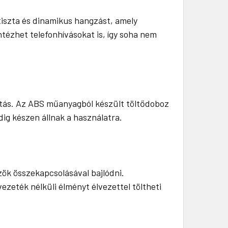
 tiszta és dinamikus hangzást, amely
tézhet telefonhívásokat is, így soha nem
asztás. Az ABS műanyagból készült töltődoboz
ig készen állnak a használatra.
zök összekapcsolásával bajlódni.
zeték nélküli élményt élvezettel töltheti