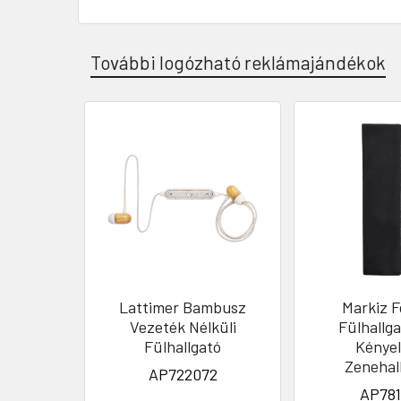
További logózható reklámajándékok
Lattimer Bambusz
Markiz F
Vezeték Nélküli
Fülhallga
Fülhallgató
Kénye
Zenehal
AP722072
AP781