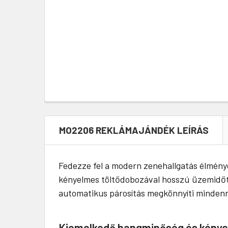
MO2206 REKLÁMAJÁNDÉK LEÍRÁS
Fedezze fel a modern zenehallgatás élményé
kényelmes töltődobozával hosszú üzemidőt k
automatikus párosítás megkönnyíti mindenn
Kiemelkedő hangminőség és kény