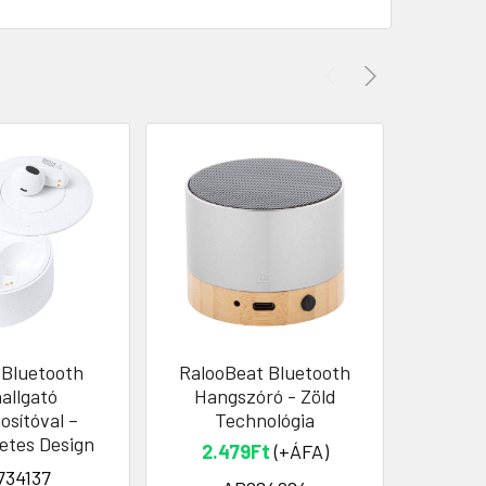
 Bluetooth
RalooBeat Bluetooth
Spart 
allgató
Hangszóró - Zöld
osítóval –
Technológia
Mob
etes Design
2.479Ft
(+ÁFA)
734137