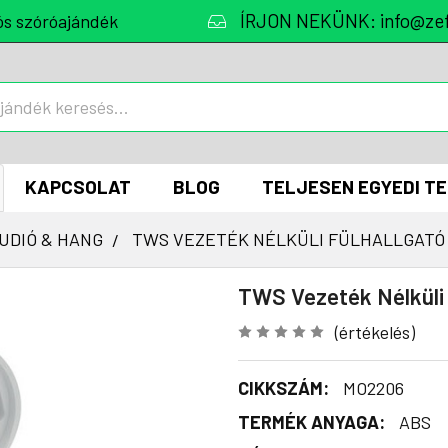
ÍRJON NEKÜNK: info@zef
ós szóróajándék
KAPCSOLAT
BLOG
TELJESEN EGYEDI T
UDIÓ & HANG
TWS VEZETÉK NÉLKÜLI FÜLHALLGATÓ
TWS Vezeték Nélküli 
(értékelés)
CIKKSZÁM:
MO2206
TERMÉK ANYAGA:
ABS