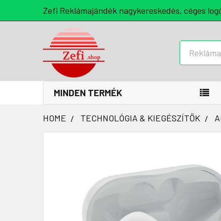
Zefi Reklámajándék nagykereskedés, céges log
Keresés
MINDEN TERMÉK
HOME
TECHNOLÓGIA & KIEGÉSZÍTŐK
A