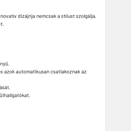
ovatív dizájnja nemcsak a stílust szolgálja,
t.
nnyű.
 és azok automatikusan csatlakoznak az
ását.
ülhallgatókat.