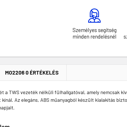
Személyes segítség
minden rendelésnél
s
MO2206 0 ÉRTÉKELÉS
t a TWS vezeték nélküli fülhallgatóval, amely nemcsak ki
ínál. Az elegáns, ABS műanyagból készült kialakítás biztos
apjait.
elem