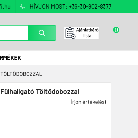
i.hu
HÍVJON MOST: +36-30-902-8377
0
ERMÉKEK
 TÖLTŐDOBOZZAL
Fülhallgató Töltődobozzal
Írjon értékelést