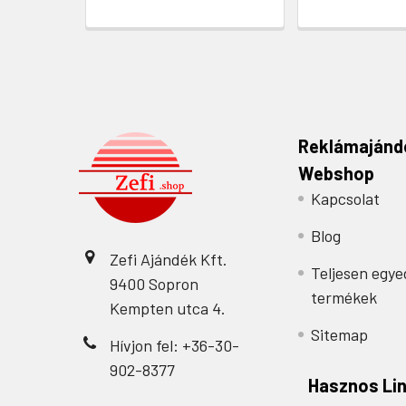
Reklámajánd
Webshop
Kapcsolat
Blog
Zefi Ajándék Kft.
Teljesen egye
9400 Sopron
termékek
Kempten utca 4.
Sitemap
Hívjon fel: +36-30-
902-8377
Hasznos Li