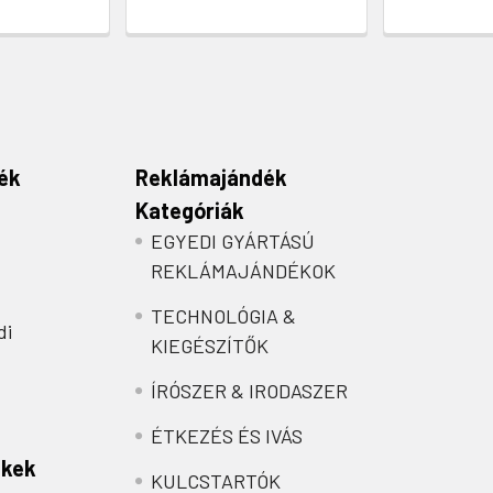
ék
Reklámajándék
Kategóriák
EGYEDI GYÁRTÁSÚ
REKLÁMAJÁNDÉKOK
TECHNOLÓGIA &
di
KIEGÉSZÍTŐK
ÍRÓSZER & IRODASZER
ÉTKEZÉS ÉS IVÁS
nkek
KULCSTARTÓK