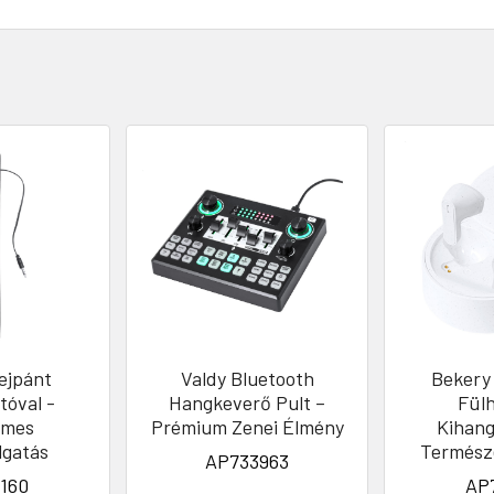
ejpánt
Valdy Bluetooth
Bekery
tóval -
Hangkeverő Pult –
Fülh
lmes
Prémium Zenei Élmény
Kihang
lgatás
Termész
AP733963
160
AP