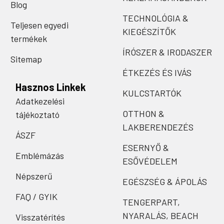
Blog
TECHNOLÓGIA &
Teljesen egyedi
KIEGÉSZÍTŐK
termékek
ÍRÓSZER & IRODASZER
Sitemap
ÉTKEZÉS ÉS IVÁS
Hasznos Linkek
KULCSTARTÓK
Adatkezelési
OTTHON &
tájékoztató
LAKBERENDEZÉS
ÁSZF
ESERNYŐ &
Emblémázás
ESŐVÉDELEM
Népszerű
EGÉSZSÉG & ÁPOLÁS
FAQ / GYIK
TENGERPART,
NYARALÁS, BEACH
Visszatérítés