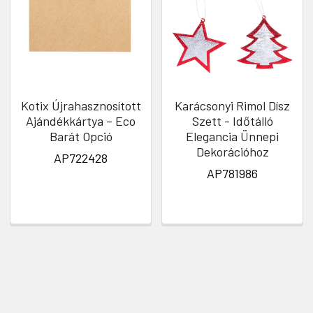
Kotix Újrahasznosított
Karácsonyi Rimol Dísz
Ajándékkártya – Eco
Szett - Időtálló
Barát Opció
Elegancia Ünnepi
Dekorációhoz
AP722428
AP781986