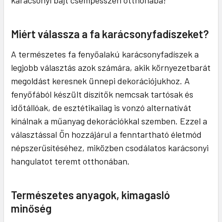
karácsonyi bájt csempésszen otthonába!
Miért válassza a fa karácsonyfadíszeket?
A természetes fa fenyőalakú karácsonyfadíszek a
legjobb választás azok számára, akik környezetbarát
megoldást keresnek ünnepi dekorációjukhoz. A
fenyőfából készült díszítők nemcsak tartósak és
időtállóak, de esztétikailag is vonzó alternatívát
kínálnak a műanyag dekorációkkal szemben. Ezzel a
választással Ön hozzájárul a fenntartható életmód
népszerűsítéséhez, miközben csodálatos karácsonyi
hangulatot teremt otthonában.
Természetes anyagok, kimagasló
minőség