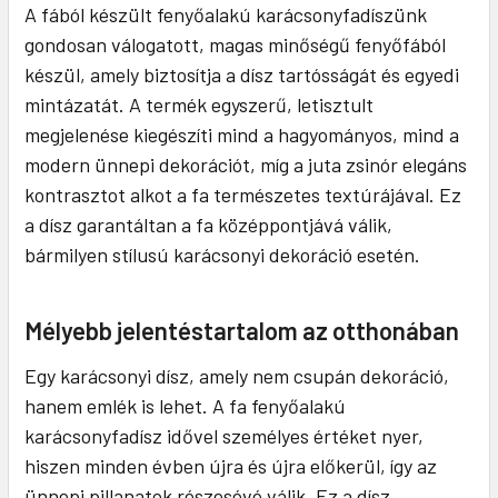
A fából készült fenyőalakú karácsonyfadíszünk
gondosan válogatott, magas minőségű fenyőfából
készül, amely biztosítja a dísz tartósságát és egyedi
mintázatát. A termék egyszerű, letisztult
megjelenése kiegészíti mind a hagyományos, mind a
modern ünnepi dekorációt, míg a juta zsinór elegáns
kontrasztot alkot a fa természetes textúrájával. Ez
a dísz garantáltan a fa középpontjává válik,
bármilyen stílusú karácsonyi dekoráció esetén.
Mélyebb jelentéstartalom az otthonában
Egy karácsonyi dísz, amely nem csupán dekoráció,
hanem emlék is lehet. A fa fenyőalakú
karácsonyfadísz idővel személyes értéket nyer,
hiszen minden évben újra és újra előkerül, így az
ünnepi pillanatok részesévé válik. Ez a dísz