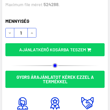
Maximum file méret
524288
,
KÉSZLET:
MENNYISÉG
AJÁNLATKÉRŐ KOSÁRBA TESZEM
GYORS ÁRAJÁNLATOT KÉREK EZZEL A
TERMÉKKEL