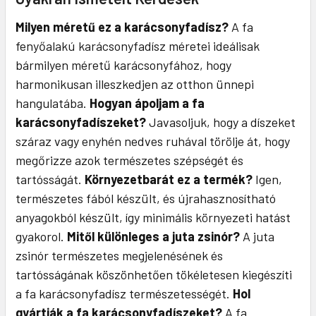
Milyen méretű ez a karácsonyfadísz?
A fa
fenyőalakú karácsonyfadísz méretei ideálisak
bármilyen méretű karácsonyfához, hogy
harmonikusan illeszkedjen az otthon ünnepi
hangulatába.
Hogyan ápoljam a fa
karácsonyfadíszeket?
Javasoljuk, hogy a díszeket
száraz vagy enyhén nedves ruhával törölje át, hogy
megőrizze azok természetes szépségét és
tartósságát.
Környezetbarát ez a termék?
Igen,
természetes fából készült, és újrahasznosítható
anyagokból készült, így minimális környezeti hatást
gyakorol.
Mitől különleges a juta zsinór?
A juta
zsinór természetes megjelenésének és
tartósságának köszönhetően tökéletesen kiegészíti
a fa karácsonyfadísz természetességét.
Hol
gyártják a fa karácsonyfadíszeket?
A fa