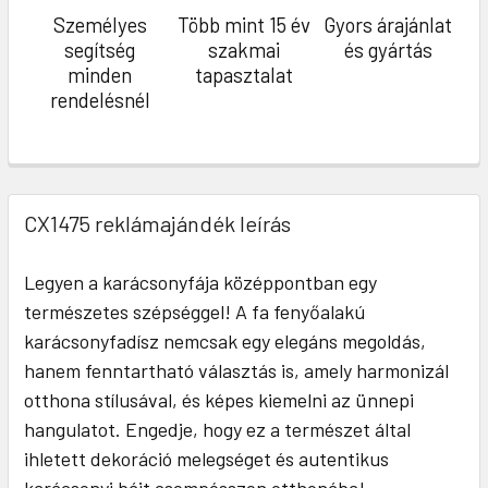
Személyes
Több mint 15 év
Gyors árajánlat
segítség
szakmai
és gyártás
minden
tapasztalat
rendelésnél
CX1475 reklámajándék leírás
Legyen a karácsonyfája középpontban egy
természetes szépséggel! A fa fenyőalakú
karácsonyfadísz nemcsak egy elegáns megoldás,
hanem fenntartható választás is, amely harmonizál
otthona stílusával, és képes kiemelni az ünnepi
hangulatot. Engedje, hogy ez a természet által
ihletett dekoráció melegséget és autentikus