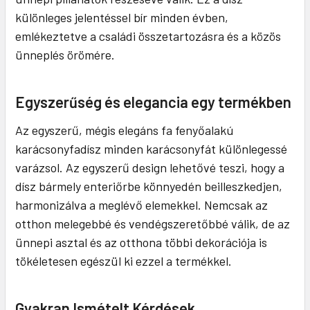
különleges jelentéssel bír minden évben,
emlékeztetve a családi összetartozásra és a közös
ünneplés örömére.
Egyszerűség és elegancia egy termékben
Az egyszerű, mégis elegáns fa fenyőalakú
karácsonyfadísz minden karácsonyfát különlegessé
varázsol. Az egyszerű design lehetővé teszi, hogy a
dísz bármely enteriőrbe könnyedén beilleszkedjen,
harmonizálva a meglévő elemekkel. Nemcsak az
otthon melegebbé és vendégszeretőbbé válik, de az
ünnepi asztal és az otthona többi dekorációja is
tökéletesen egészül ki ezzel a termékkel.
Gyakran Ismételt Kérdések