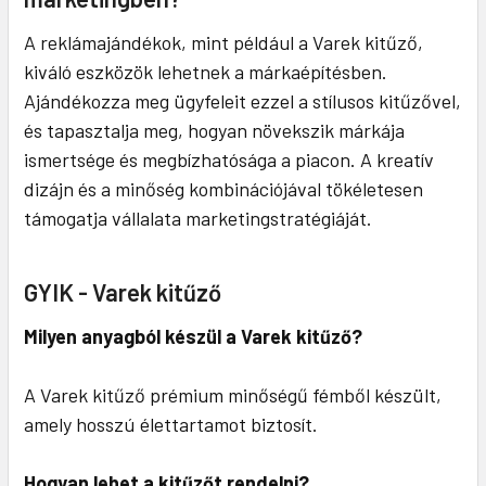
A reklámajándékok, mint például a Varek kitűző,
kiváló eszközök lehetnek a márkaépítésben.
Ajándékozza meg ügyfeleit ezzel a stílusos kitűzővel,
és tapasztalja meg, hogyan növekszik márkája
ismertsége és megbízhatósága a piacon. A kreatív
dizájn és a minőség kombinációjával tökéletesen
támogatja vállalata marketingstratégiáját.
GYIK - Varek kitűző
Milyen anyagból készül a Varek kitűző?
A Varek kitűző prémium minőségű fémből készült,
amely hosszú élettartamot biztosít.
Hogyan lehet a kitűzőt rendelni?