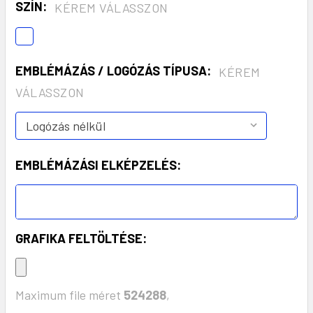
SZÍN:
KÉREM VÁLASSZON
EMBLÉMÁZÁS / LOGÓZÁS TÍPUSA:
KÉREM
VÁLASSZON
EMBLÉMÁZÁSI ELKÉPZELÉS:
GRAFIKA FELTÖLTÉSE:
Maximum file méret
524288
,