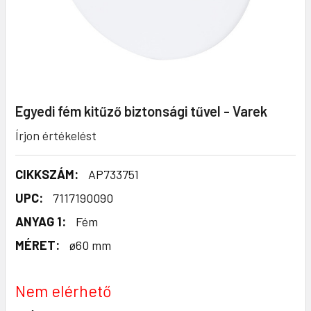
Egyedi fém kitűző biztonsági tűvel - Varek
Írjon értékelést
CIKKSZÁM:
AP733751
UPC:
7117190090
ANYAG 1:
Fém
MÉRET:
ø60 mm
Nem elérhető