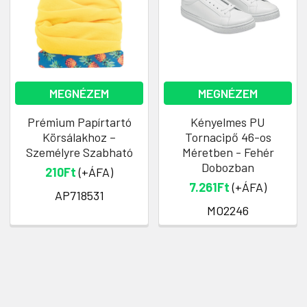
MEGNÉZEM
MEGNÉZEM
Prémium Papírtartó
Kényelmes PU
Körsálakhoz –
Tornacipő 46-os
Személyre Szabható
Méretben - Fehér
Dobozban
210Ft
(+ÁFA)
7.261Ft
(+ÁFA)
AP718531
MO2246