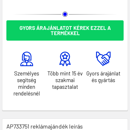
KÉSZLET:
GYORS ÁRAJÁNLATOT KÉREK EZZEL A
TERMÉKKEL
Személyes
Több mint 15 év
Gyors árajánlat
segítség
szakmai
és gyártás
minden
tapasztalat
rendelésnél
AP733751 reklámajándék leírás