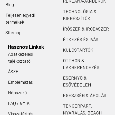
REKLÁMAJÁNDÉKOK
Blog
TECHNOLÓGIA &
Teljesen egyedi
KIEGÉSZÍTŐK
termékek
ÍRÓSZER & IRODASZER
Sitemap
ÉTKEZÉS ÉS IVÁS
Hasznos Linkek
KULCSTARTÓK
Adatkezelési
OTTHON &
tájékoztató
LAKBERENDEZÉS
ÁSZF
ESERNYŐ &
Emblémázás
ESŐVÉDELEM
Népszerű
EGÉSZSÉG & ÁPOLÁS
FAQ / GYIK
TENGERPART,
NYARALÁS, BEACH
Visszatérítés