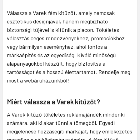
Válassza a Varek fém kitűzőt, amely nemcsak
esztétikus designjával, hanem megbízható
biztonsági tűjével is kitűnik a piacon. Tökéletes
választás céges rendezvényekhez, promóciókhoz
vagy bármilyen eseményhez, ahol fontos a
márkaépítés és az egyediség. Kiváló minőségű
alapanyagokból készült, hogy biztosítsa a
tartósságot és a hosszú élettartamot. Rendelje meg
most a
webáruházunkból
!
Miért válassza a Varek kitűzőt?
A Varek kitűző tökéletes reklámajándék mindenki
számára, aki ki akar tűnni a tömegből. Egyedi
megjelenése hozzásegíti márkáját, hogy emlékezetes
maradjon a célközönség számára. A fém kitűző