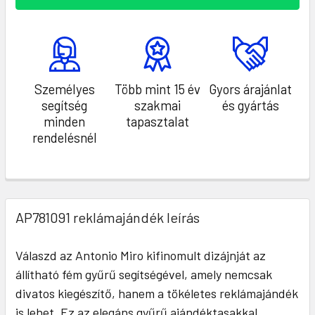
Személyes
Több mint 15 év
Gyors árajánlat
segítség
szakmai
és gyártás
minden
tapasztalat
rendelésnél
AP781091 reklámajándék leírás
Válaszd az Antonio Miro kifinomult dizájnját az
állítható fém gyűrű segítségével, amely nemcsak
divatos kiegészítő, hanem a tökéletes reklámajándék
is lehet. Ez az elegáns gyűrű ajándéktasakkal