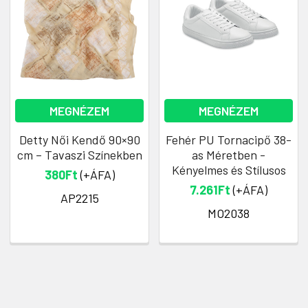
MEGNÉZEM
MEGNÉZEM
Detty Női Kendő 90×90
Fehér PU Tornacipő 38-
cm – Tavaszi Színekben
as Méretben -
Kényelmes és Stílusos
380Ft
(+ÁFA)
7.261Ft
(+ÁFA)
AP2215
MO2038