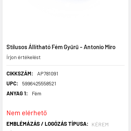
Stílusos Állítható Fém Gyűrű - Antonio Miro
Írjon értékelést
CIKKSZÁM:
AP781091
UPC:
5996425558521
ANYAG 1:
Fém
Nem elérhető
EMBLÉMÁZÁS / LOGÓZÁS TÍPUSA:
KÉREM