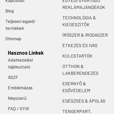
Kapcsolat
EGYEDI GYÁRTÁSÚ
REKLÁMAJÁNDÉKOK
Blog
TECHNOLÓGIA &
Teljesen egyedi
KIEGÉSZÍTŐK
termékek
ÍRÓSZER & IRODASZER
Sitemap
ÉTKEZÉS ÉS IVÁS
Hasznos Linkek
KULCSTARTÓK
Adatkezelési
OTTHON &
tájékoztató
LAKBERENDEZÉS
ÁSZF
ESERNYŐ &
Emblémázás
ESŐVÉDELEM
Népszerű
EGÉSZSÉG & ÁPOLÁS
FAQ / GYIK
TENGERPART,