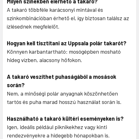
Milyen színekben elérhető a takaró?
A takaró többféle karácsonyi mintával és
színkombinációban érhető el, így biztosan találsz az
ízlésednek megfelelőt.
Hogyan kell tisztítani az Uppsala polár takarót?
Könnyen karbantartható: mosógépben mosható
hideg vízben, alacsony hőfokon.
A takaró veszíthet puhaságából a mosások
során?
Nem, a minőségi polár anyagnak köszönhetően
tartós és puha marad hosszú használat során is.
Használható a takaró kültéri eseményeken is?
Igen, ideális például piknikekhez vagy kinti
rendezvényekre a hidegebb hónapokban is.