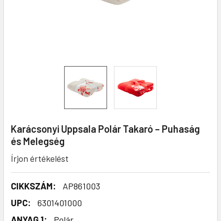
Karácsonyi Uppsala Polár Takaró – Puhaság
és Melegség
Írjon értékelést
CIKKSZÁM:
AP861003
UPC:
6301401000
ANYAG 1:
Polár