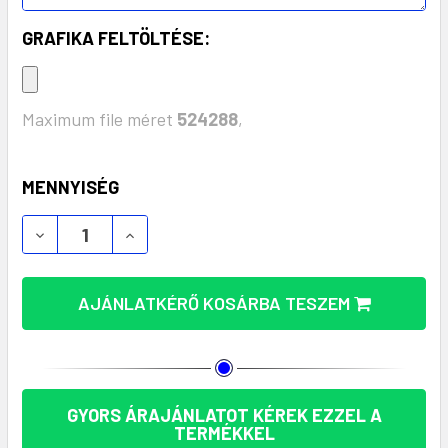
GRAFIKA FELTÖLTÉSE:
Maximum file méret
524288
,
KÉSZLET:
MENNYISÉG
KARÁCSONYI UPPSALA POLÁR TAKARÓ – PUHASÁG
KARÁCSONYI UPPSALA POLÁR TAKARÓ –
AJÁNLATKÉRŐ KOSÁRBA TESZEM
GYORS ÁRAJÁNLATOT KÉREK EZZEL A
TERMÉKKEL