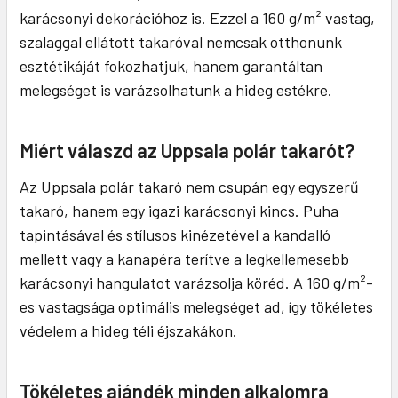
karácsonyi dekorációhoz is. Ezzel a 160 g/m² vastag,
szalaggal ellátott takaróval nemcsak otthonunk
esztétikáját fokozhatjuk, hanem garantáltan
melegséget is varázsolhatunk a hideg estékre.
Miért válaszd az Uppsala polár takarót?
Az Uppsala polár takaró nem csupán egy egyszerű
takaró, hanem egy igazi karácsonyi kincs. Puha
tapintásával és stílusos kinézetével a kandalló
mellett vagy a kanapéra terítve a legkellemesebb
karácsonyi hangulatot varázsolja köréd. A 160 g/m²-
es vastagsága optimális melegséget ad, így tökéletes
védelem a hideg téli éjszakákon.
Tökéletes ajándék minden alkalomra