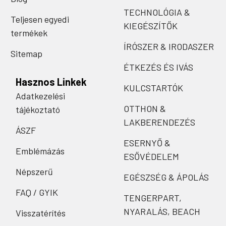
TECHNOLÓGIA &
Teljesen egyedi
KIEGÉSZÍTŐK
termékek
ÍRÓSZER & IRODASZER
Sitemap
ÉTKEZÉS ÉS IVÁS
Hasznos Linkek
KULCSTARTÓK
Adatkezelési
OTTHON &
tájékoztató
LAKBERENDEZÉS
ÁSZF
ESERNYŐ &
Emblémázás
ESŐVÉDELEM
Népszerű
EGÉSZSÉG & ÁPOLÁS
FAQ / GYIK
TENGERPART,
NYARALÁS, BEACH
Visszatérítés