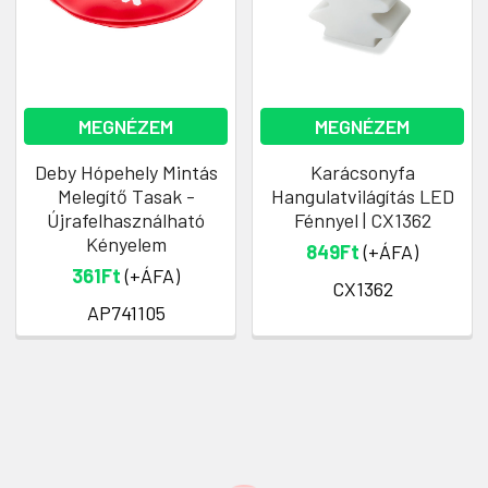
MEGNÉZEM
MEGNÉZEM
Deby Hópehely Mintás
Karácsonyfa
Melegítő Tasak -
Hangulatvilágítás LED
Újrafelhasználható
Fénnyel | CX1362
Kényelem
849Ft
(+ÁFA)
361Ft
(+ÁFA)
CX1362
AP741105