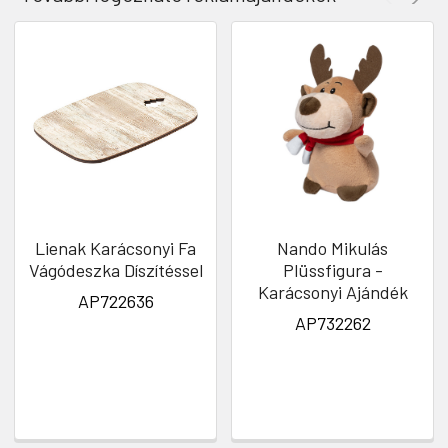
Lienak Karácsonyi Fa
Nando Mikulás
Vágódeszka Díszítéssel
Plüssfigura -
Karácsonyi Ajándék
AP722636
AP732262