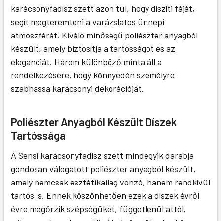
karácsonyfadísz szett azon túl, hogy díszíti fáját,
segít megteremteni a varázslatos ünnepi
atmoszférát. Kiváló minőségű poliészter anyagból
készült, amely biztosítja a tartósságot és az
eleganciát. Három különböző minta áll a
rendelkezésére, hogy könnyedén személyre
szabhassa karácsonyi dekorációját.
Poliészter Anyagból Készült Díszek
Tartóssága
A Sensi karácsonyfadísz szett mindegyik darabja
gondosan válogatott poliészter anyagból készült,
amely nemcsak esztétikailag vonzó, hanem rendkívül
tartós is. Ennek köszönhetően ezek a díszek évről
évre megőrzik szépségüket, függetlenül attól,