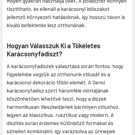
milyen gyakran használja őket. A poliészter könnyen
tisztítható, és ellenáll a karácsonyi időszakot
jellemző környezeti hatásoknak, így hosszú távon is
kiváló befektetés lesz otthonának.
Hogyan Válasszuk Ki a Tökéletes
Karácsonyfadíszt?
A karácsonyfadíszek választása során fontos, hogy
figyelembe vegyük az otthonunk stílusát és a
karácsonyi dekoráció többi elemét. A Sensi
karácsonyfadísz szett háromféle mintájának
köszönhetően lehetővé teszi, hogy a díszek
harmonikusan illeszkedjenek bármilyen stílushoz,
legyen az klasszikus, rusztikus vagy modern. A
díszítés során érdemes különböző formákat és
színeket kombinálni, így varázsolva az ünnepek