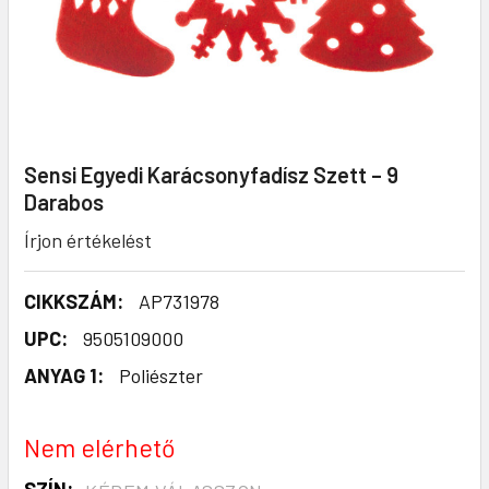
Sensi Egyedi Karácsonyfadísz Szett – 9
Darabos
Írjon értékelést
CIKKSZÁM:
AP731978
UPC:
9505109000
ANYAG 1:
Poliészter
Nem elérhető
SZÍN: