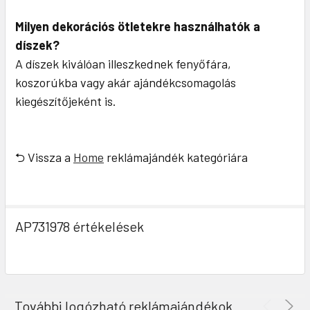
Milyen dekorációs ötletekre használhatók a
díszek?
A díszek kiválóan illeszkednek fenyőfára,
koszorúkba vagy akár ajándékcsomagolás
kiegészítőjeként is.
⮌ Vissza a
Home
reklámajándék kategóriára
AP731978 értékelések
További logózható reklámajándékok