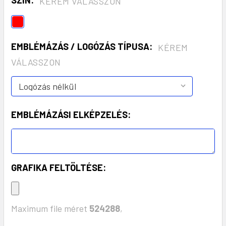
KÉREM VÁLASSZON
EMBLÉMÁZÁS / LOGÓZÁS TÍPUSA:
KÉREM
VÁLASSZON
EMBLÉMÁZÁSI ELKÉPZELÉS:
GRAFIKA FELTÖLTÉSE:
Maximum file méret
524288
,