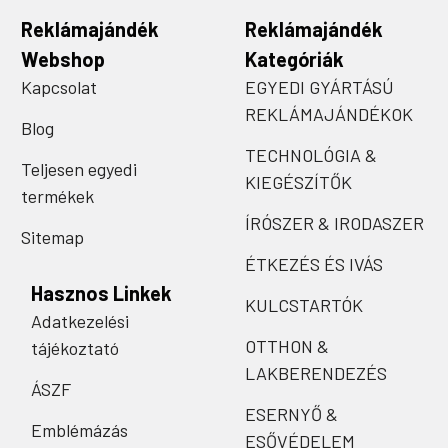
Reklámajándék
Reklámajándék
Webshop
Kategóriák
Kapcsolat
EGYEDI GYÁRTÁSÚ
REKLÁMAJÁNDÉKOK
Blog
TECHNOLÓGIA &
Teljesen egyedi
KIEGÉSZÍTŐK
termékek
ÍRÓSZER & IRODASZER
Sitemap
ÉTKEZÉS ÉS IVÁS
Hasznos Linkek
KULCSTARTÓK
Adatkezelési
OTTHON &
tájékoztató
LAKBERENDEZÉS
ÁSZF
ESERNYŐ &
Emblémázás
ESŐVÉDELEM