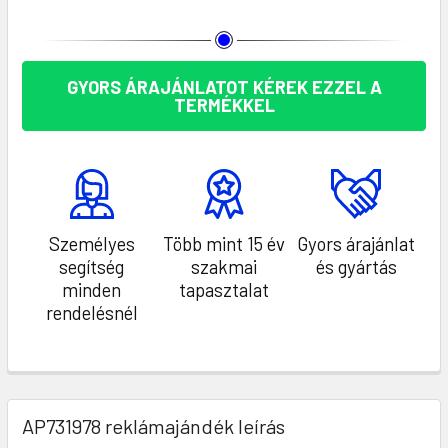
KÉSZLET:
GYORS ÁRAJÁNLATOT KÉREK EZZEL A
TERMÉKKEL
Személyes
Több mint 15 év
Gyors árajánlat
segítség
szakmai
és gyártás
minden
tapasztalat
rendelésnél
AP731978 reklámajándék leírás