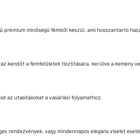
prémium minőségű fémből készül, ami hosszantartó haszn
az kendőt a fémfelületek tisztítására, kerülve a kemény v
sd az utasításokat a vásárlási folyamathoz.
ges rendezvények, vagy mindennapos elegáns viselet esetére