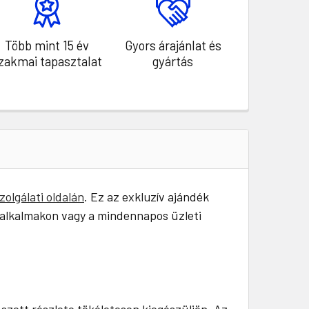
Több mint 15 év
Gyors árajánlat és
zakmai tapasztalat
gyártás
zolgálati oldalán
. Ez az exkluzív ajándék
s alkalmakon vagy a mindennapos üzleti
szett részlete tökéletesen kiegészüljön. Az