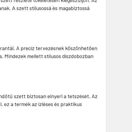
anak. A szett stílusossá és magabiztossá
arantál. A precíz tervezésnek köszönhetően
a. Mindezek mellett stílusos díszdobozban
őtű szett biztosan elnyeri a tetszését. Az
, ez a termék az ízléses és praktikus