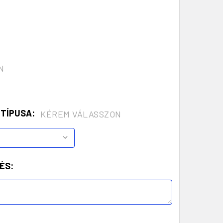
N
 TÍPUSA:
KÉREM VÁLASSZON
ÉS: