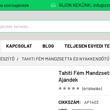
ÍRJON NEKÜNK: info@zef
ós szóróajándék
KAPCSOLAT
BLOG
TELJESEN EGYEDI T
GÉSZÍTŐ
TAHITI FÉM MANDZSETTA ÉS NYAKKENDŐTŰ
Tahiti Fém Mandzset
Ajándék
(értékelés)
CIKKSZÁM:
AP1403