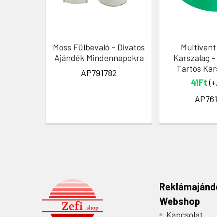
Moss Fülbevaló - Divatos
Multivent
Ajándék Mindennapokra
Karszalag - 
Tartós Kar
AP791782
41Ft
(+
AP761
Reklámajánd
Webshop
Kapcsolat