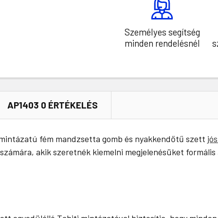
Személyes segítség
minden rendelésnél
s
AP1403 0 ÉRTÉKELÉS
iti mintázatú fém mandzsetta gomb és nyakkendőtű szett
jós
fi számára, akik szeretnék kiemelni megjelenésüket formáli
 egyedülálló Tahiti mintázatával biztosítja, hogy minden 