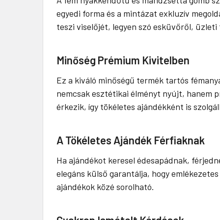
egyedi forma és a mintázat exkluzív megoldá
teszi viselőjét, legyen szó esküvőről, üzlet
Minőség Prémium Kivitelben
Ez a kiváló minőségű termék tartós fémany
nemcsak esztétikai élményt nyújt, hanem pr
érkezik, így tökéletes ajándékként is szolgál
A Tökéletes Ajándék Férfiaknak
Ha ajándékot keresel édesapádnak, férjedne
elegáns külső garantálja, hogy emlékezetes 
ajándékok közé sorolható.
Gyakran Ismételt Kérdések