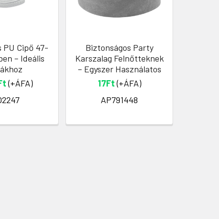
 PU Cipő 47-
Biztonságos Party
Divatos 
en – Ideális
Karszalag Felnőtteknek
Rek
tákhoz
– Egyszer Használatos
1.3
Ft
(+ÁFA)
17Ft
(+ÁFA)
2247
AP791448