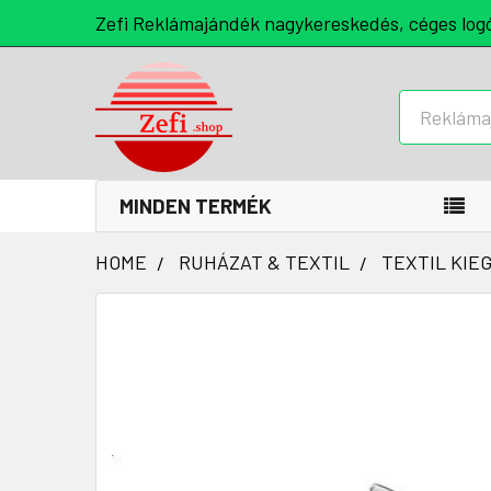
Zefi Reklámajándék nagykereskedés, céges log
Keresés
MINDEN TERMÉK
HOME
RUHÁZAT & TEXTIL
TEXTIL KIE