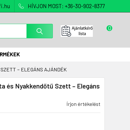
i.hu
HÍVJON MOST: +36-30-902-8377
0
ERMÉKEK
 SZETT – ELEGÁNS AJÁNDÉK
ta és Nyakkendőtű Szett – Elegáns
Írjon értékelést