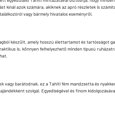
st kínál azok számára, akiknek az apró részletek is számít
i találkozóról vagy bármely hivatalos eseményről.
agból készült, amely hosszú élettartamot és tartósságot g
aktikus is, könnyen felhelyezhető minden típusú ruházatr
hat.
k vagy barátodnak, ez a Tahiti fém mandzsetta és nyakkend
ajándékként szolgál. Egyediségével és finom kidolgozásával