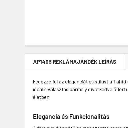
AP1403 REKLÁMAJÁNDÉK LEÍRÁS
Fedezze fel az eleganciát és stílust a Tah
ideális választás bármely divatkedvelő fér
életben.
Elegancia és Funkcionalitás
A fém nyakkendőtű és mandzsetta gomb szett