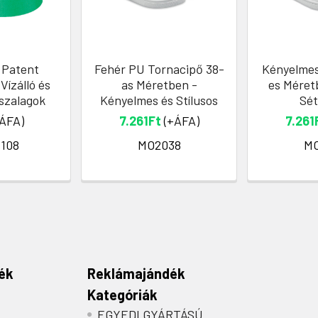
 Patent
Fehér PU Tornacipő 38-
Kényelmes
Vízálló és
as Méretben -
es Méretb
szalagok
Kényelmes és Stílusos
Sé
ÁFA)
7.261Ft
(+ÁFA)
7.261
108
MO2038
MO
ék
Reklámajándék
Kategóriák
EGYEDI GYÁRTÁSÚ