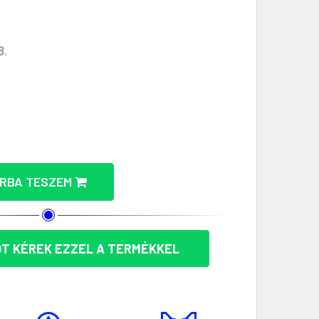
8
,
A ÉS NYAKKENDŐTŰ SZETT – ELEGÁNS AJÁNDÉK MENNY
MANDZSETTA ÉS NYAKKENDŐTŰ SZETT – ELEGÁNS AJÁN
RBA TESZEM
T KÉREK EZZEL A TERMÉKKEL