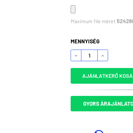
Maximum file méret
52428
KÉSZLET:
MENNYISÉG
TAHITI FÉM MANDZSETT
TAHITI FÉM 
AJÁNLATKÉRŐ KOSÁ
GYORS ÁRAJÁNLATO