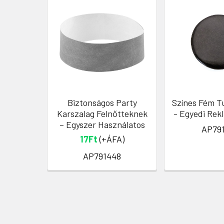
Biztonságos Party
Színes Fém T
Karszalag Felnőtteknek
- Egyedi Rek
– Egyszer Használatos
AP791
17Ft
(+ÁFA)
AP791448