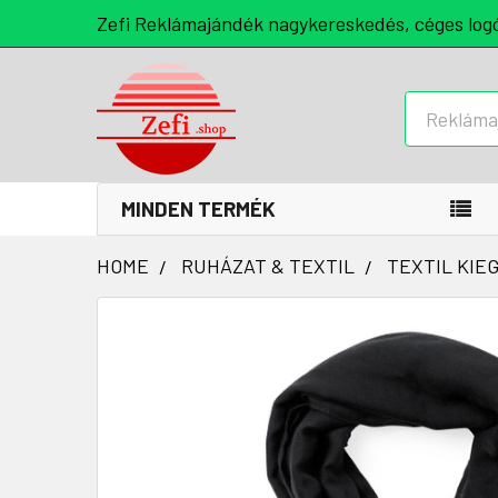
Zefi Reklámajándék nagykereskedés, céges log
Keresés
MINDEN TERMÉK
HOME
RUHÁZAT & TEXTIL
TEXTIL KIE