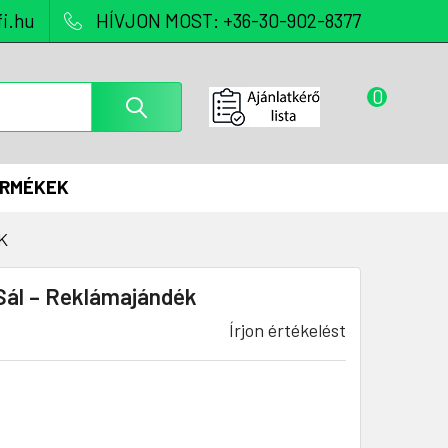
i.hu
HÍVJON MOST: +36-30-902-8377
0
ERMÉKEK
K
Sál – Reklámajándék
Írjon értékelést