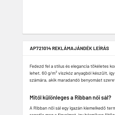
AP721014 REKLÁMAJÁNDÉK LEÍRÁS
Fedezd fel a stílus és elegancia tökéletes 
lehet. 60 g/m² viszkóz anyagból készült, íg
számára, akik maradandó benyomást szeret
Mitől különleges a Ribban női sál?
A Ribban női sál egy igazán kiemelkedő term
ragadja meg a figyelmet, így bármilyen öltö