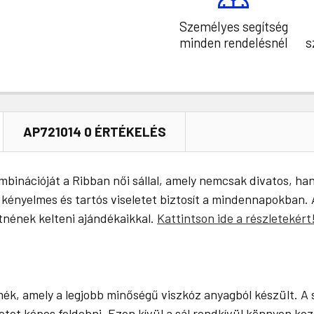
Személyes segítség
minden rendelésnél
s
AP721014 0 ÉRTÉKELÉS
kombinációját a Ribban női sállal, amely nemcsak divatos, h
y kényelmes és tartós viseletet biztosít a mindennapokban. 
nének kelteni ajándékaikkal.
Kattintson ide a részletekért
ék, amely a legjobb minőségű viszkóz anyagból készült. A 
zetet képes feldobni. Ezen kívül a sál rendkívül könnyen ke