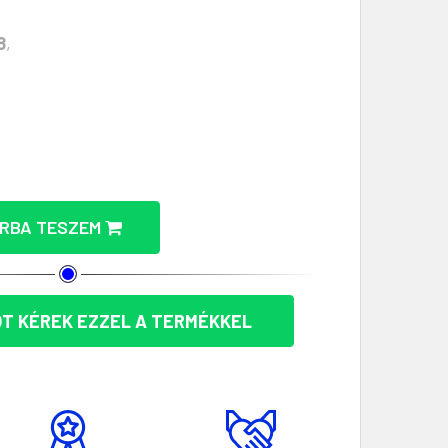
8
,
SÁL – REKLÁMAJÁNDÉK MENNYISÉGÉNEK CSÖKKENTÉSE
ZKÓZ NŐI SÁL – REKLÁMAJÁNDÉK MENNYISÉGÉNEK NÖVE
RBA TESZEM
T KÉREK EZZEL A TERMÉKKEL