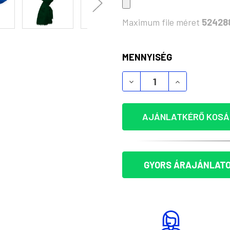
Maximum file méret
52428
KÉSZLET:
MENNYISÉG
DIVATOS VISZKÓZ NŐI 
DIVATOS VIS
AJÁNLATKÉRŐ KOSÁ
GYORS ÁRAJÁNLATO