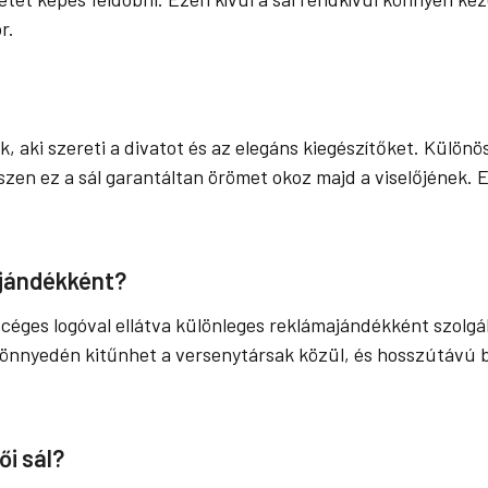
r.
, aki szereti a divatot és az elegáns kiegészítőket. Különö
iszen ez a sál garantáltan örömet okoz majd a viselőjének.
ajándékként?
y céges logóval ellátva különleges reklámajándékként szolgál
 könnyedén kitűnhet a versenytársak közül, és hosszútávú
i sál?