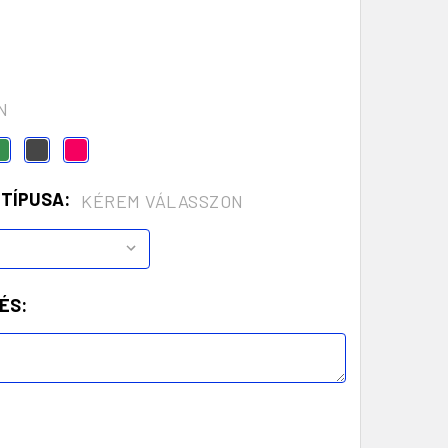
N
 TÍPUSA:
KÉREM VÁLASSZON
ÉS: