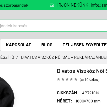
ÍRJON NEKÜNK: info@zef
ós szóróajándék
KAPCSOLAT
BLOG
TELJESEN EGYEDI T
GÉSZÍTŐ
DIVATOS VISZKÓZ NŐI SÁL – REKLÁMAJÁNDÉ
Divatos Viszkóz Női 
(értékelés)
CIKKSZÁM:
AP721014
MÉRET:
1800×700 mm