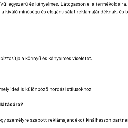
ívül egyszerű és kényelmes. Látogasson el a
termékoldalra
zt a kiváló minőségű és elegáns sálat reklámajándéknak, és
biztosítja a könnyű és kényelmes viseletet.
ely ideális különböző hordási stílusokhoz.
llátására?
 hogy személyre szabott reklámajándékot kínálhasson partne