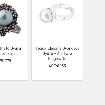
ítható Gyűrű
Tegux Elegáns Gyöngyös
Hirion 
berakással
Gyűrű - Állítható
Divato
Kiegészítő
791779
AP741053