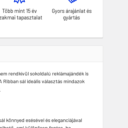
Több mint 15 év
Gyors árajánlat és
zakmai tapasztalat
gyártás
anem rendkívül sokoldalú reklámajándék is
A Ribban sál ideális választás mindazok
!
sál könnyed esésével és eleganciájával
zelhető, ami különösen fontos, ha