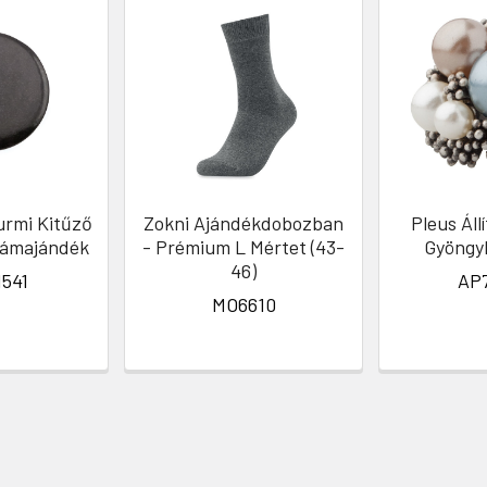
urmi Kitűző
Zokni Ajándékdobozban
Pleus Áll
lámajándék
- Prémium L Mértet (43-
Gyöngy
46)
541
AP
MO6610