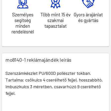
Személyes
Több mint 15 év
Gyors árajánlat
segítség
szakmai
és gyártás
minden
tapasztalat
rendelésnél
mo8140-1 reklámajándék leírás
Szerszámkészlet PU/600D poliészter tokban.
Tartalma: csőkulcs 4 cserélhető fejjel, hosszabbító,
imbuszkulcs 3 méretben, csavarhúzó 9 cserélhető
fejjel.