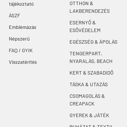
OTTHON &
tájékoztató
LAKBERENDEZÉS
ÁSZF
ESERNYŐ &
Emblémázás
ESŐVÉDELEM
Népszerű
EGÉSZSÉG & ÁPOLÁS
FAQ / GYIK
TENGERPART,
NYARALÁS, BEACH
Visszatérítés
KERT & SZABADIDŐ
TÁSKA & UTAZÁS
CSOMAGOLÁS &
CREAPACK
GYEREK & JÁTÉK
RUHÁZAT & TEXTIL