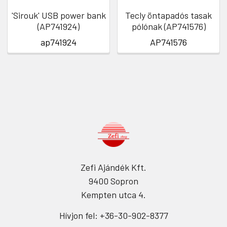
'Sirouk' USB power bank
Tecly öntapadós tasak
(AP741924)
pólónak (AP741576)
ap741924
AP741576
Zefi Ajándék Kft.
9400 Sopron
Kempten utca 4.
Hívjon fel: +36-30-902-8377