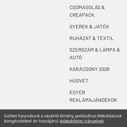
CSOMAGOLÁS &
CREAPACK
GYEREK & JÁTÉK
RUHÁZAT & TEXTIL
SZERSZÁM & LÁMPA &
AUTÓ
KARÁCSONY 2026
HÚSVÉT
EGYÉB
REKLÁMAJÁNDÉKOK
Sütiket használunk a vásárlói élmény javításához.
Weboldalunk
böngészésével ön hozzájárul
Adatvédelmi irányelvek
.