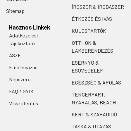
ÍRÓSZER & IRODASZER
Sitemap
ÉTKEZÉS ÉS IVÁS
Hasznos Linkek
KULCSTARTÓK
Adatkezelési
OTTHON &
tájékoztató
LAKBERENDEZÉS
ÁSZF
ESERNYŐ &
Emblémázás
ESŐVÉDELEM
Népszerű
EGÉSZSÉG & ÁPOLÁS
FAQ / GYIK
TENGERPART,
NYARALÁS, BEACH
Visszatérítés
KERT & SZABADIDŐ
TÁSKA & UTAZÁS