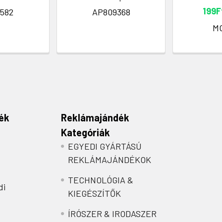
199F
582
AP809368
M
ék
Reklámajándék
Kategóriák
EGYEDI GYÁRTÁSÚ
REKLÁMAJÁNDÉKOK
TECHNOLÓGIA &
di
KIEGÉSZÍTŐK
ÍRÓSZER & IRODASZER