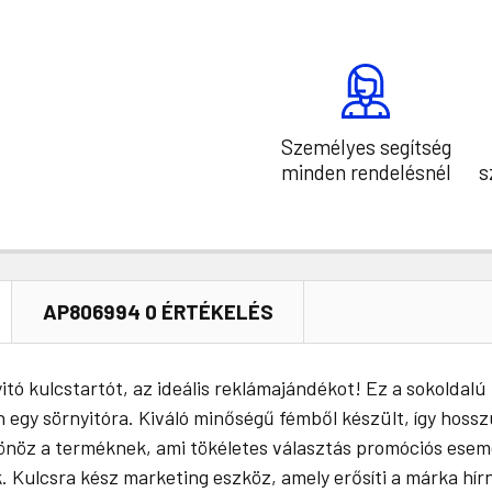
Személyes segítség
minden rendelésnél
s
AP806994 0 ÉRTÉKELÉS
ó kulcstartót, az ideális reklámajándékot! Ez a sokoldalú 
 egy sörnyitóra. Kiváló minőségű fémből készült, így hossz
önöz a terméknek, ami tökéletes választás promóciós ese
Kulcsra kész marketing eszköz, amely erősíti a márka hírnev