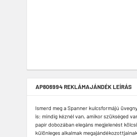
AP806994 REKLÁMAJÁNDÉK LEÍRÁS
Ismerd meg a Spanner kulcsformájú üvegnyit
is: mindig kéznél van, amikor szükséged van
papír dobozában elegáns megjelenést kölcs
különleges alkalmak megajándékozottjainak. 