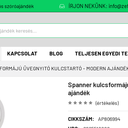
ÍRJON NEKÜNK: info@zef
ós szóróajándék
KAPCSOLAT
BLOG
TELJESEN EGYEDI T
FORMÁJÚ ÜVEGNYITÓ KULCSTARTÓ - MODERN AJÁNDÉ
Spanner kulcsformájú
ajándék
(értékelés)
CIKKSZÁM:
AP806994