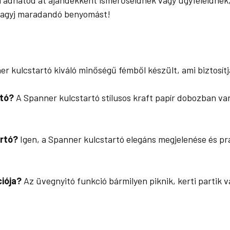
s hagyj maradandó benyomást!
r kulcstartó kiváló minőségű fémből készült, ami biztosítj
rtó?
A Spanner kulcstartó stílusos kraft papír dobozban va
rtó?
Igen, a Spanner kulcstartó elegáns megjelenése és pr
ciója?
Az üvegnyitó funkció bármilyen piknik, kerti partik v