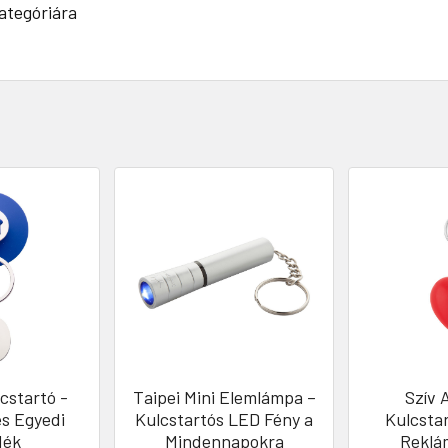
ategóriára
cstartó -
Taipei Mini Elemlámpa –
Szív 
és Egyedi
Kulcstartós LED Fény a
Kulcstar
dék
Mindennapokra
Reklá