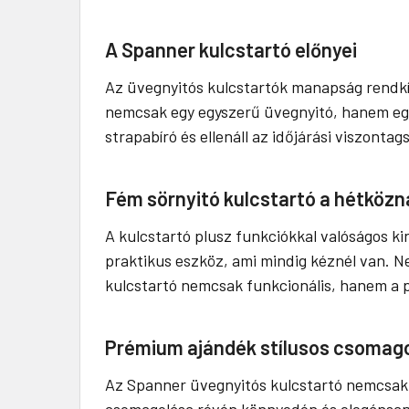
A Spanner kulcstartó előnyei
Az üvegnyitós kulcstartók manapság rendkí
nemcsak egy egyszerű üvegnyitó, hanem egy 
strapabíró és ellenáll az időjárási viszonta
Fém sörnyitó kulcstartó a hétköz
A kulcstartó plusz funkciókkal valóságos ki
praktikus eszköz, ami mindig kéznél van. Ne
kulcstartó nemcsak funkcionális, hanem a p
Prémium ajándék stílusos csomag
Az Spanner üvegnyitós kulcstartó nemcsak p
csomagolása révén könnyedén és elegánsan 