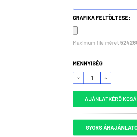
GRAFIKA FELTÖLTÉSE:
Maximum file méret
52428
KÉSZLET:
MENNYISÉG
SPANNER KULCSFORMÁJÚ
SPANNER KUL
AJÁNLATKÉRŐ KOSÁ
GYORS ÁRAJÁNLATO