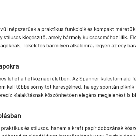
vül népszerűek a praktikus funkcióik és kompakt méretük 
stílusos kiegészítő, amely bármely kulcscsomóhoz illik. El
gságoknak. Tökéletes bármilyen alkalomra, legyen az egy bará
napokra
ncs lehet a hétköznapi életben. Az Spanner kulcsformájú fé
m kell többé sörnyitót keresgélned, ha egy spontán piknik 
recíz kialakításnak köszönhetően elegáns megjelenést is bi
olásban
raktikus és stílusos, hanem a kraft papír dobozának köszön
adhatod át ajándékként ismerőseidnek vagy ügyfeleidnek, 