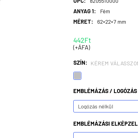
UPC:
8205510000
ANYAG 1:
Fém
MÉRET:
62×22×7 mm
442Ft
(+ÁFA)
SZÍN:
KÉREM VÁLASSZO
EMBLÉMÁZÁS / LOGÓZÁS
EMBLÉMÁZÁSI ELKÉPZEL