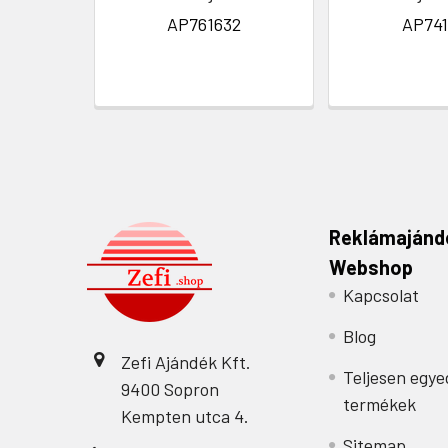
AP761632
AP741
Reklámajánd
Webshop
Kapcsolat
Blog
Zefi Ajándék Kft.
Teljesen egye
9400 Sopron
termékek
Kempten utca 4.
Sitemap