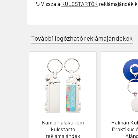
⮌ Vissza a
KULCSTARTÓK
reklámajándék k
További logózható reklámajándékok
Kamion alakú fém
Halman Kul
kulcstartó
Praktikus 
reklámajándék
Aján