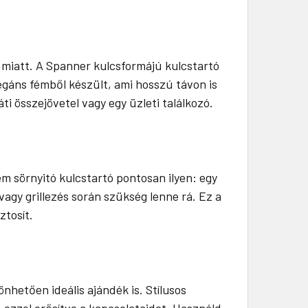
miatt. A Spanner kulcsformájú kulcstartó
egáns fémből készült, ami hosszú távon is
ti összejövetel vagy egy üzleti találkozó.
m sörnyitó kulcstartó pontosan ilyen: egy
vagy grillezés során szükség lenne rá. Ez a
ztosít.
hetően ideális ajándék is. Stílusos
ezzel erősítve a kapcsolataidat. Használd