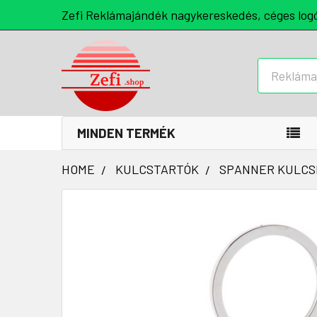
Zefi Reklámajándék nagykereskedés, céges log
Keresés
MINDEN TERMÉK
HOME
KULCSTARTÓK
SPANNER KULCS