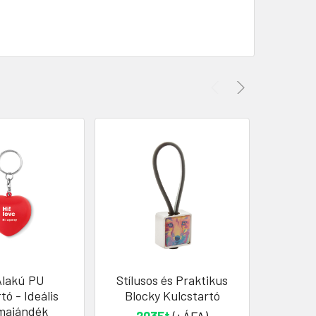
Alakú PU
Stílusos és Praktikus
Műany
tó - Ideális
Blocky Kulcstartó
Kul
majándék
Prakti
203Ft
(+ÁFA)