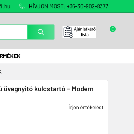
i.hu
HÍVJON MOST: +36-30-902-8377
0
ERMÉKEK
K
 üvegnyitó kulcstartó - Modern
Írjon értékelést