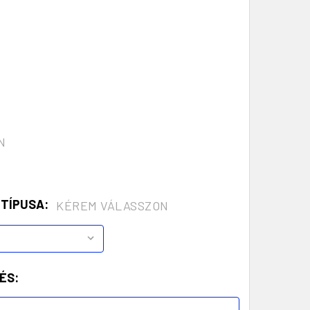
N
 TÍPUSA:
KÉREM VÁLASSZON
ÉS: