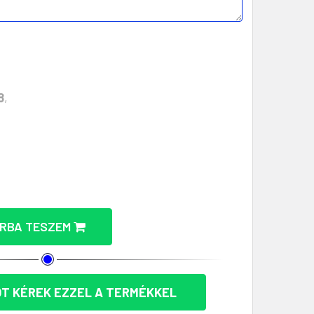
8
,
 ÜVEGNYITÓ KULCSTARTÓ - MODERN AJÁNDÉK MENNY
CSFORMÁJÚ ÜVEGNYITÓ KULCSTARTÓ - MODERN AJÁND
RBA TESZEM
T KÉREK EZZEL A TERMÉKKEL