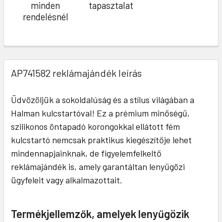
minden
tapasztalat
rendelésnél
AP741582 reklámajándék leírás
Üdvözöljük a sokoldalúság és a stílus világában a
Halman kulcstartóval! Ez a prémium minőségű,
szilikonos öntapadó korongokkal ellátott fém
kulcstartó nemcsak praktikus kiegészítője lehet
mindennapjainknak, de figyelemfelkeltő
reklámajándék is, amely garantáltan lenyűgözi
ügyfeleit vagy alkalmazottait.
Termékjellemzők, amelyek lenyűgözik