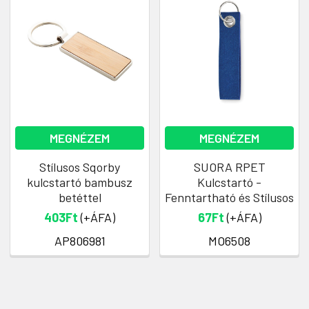
MEGNÉZEM
MEGNÉZEM
Stílusos Sqorby
SUORA RPET
kulcstartó bambusz
Kulcstartó -
betéttel
Fenntartható és Stílusos
403Ft
(+ÁFA)
67Ft
(+ÁFA)
AP806981
MO6508