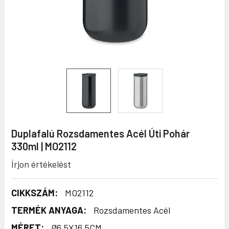
Duplafalú Rozsdamentes Acél Úti Pohár
330ml | MO2112
Írjon értékelést
CIKKSZÁM:
MO2112
TERMÉK ANYAGA:
Rozsdamentes Acél
MÉRET:
Ø6.5X16.5CM