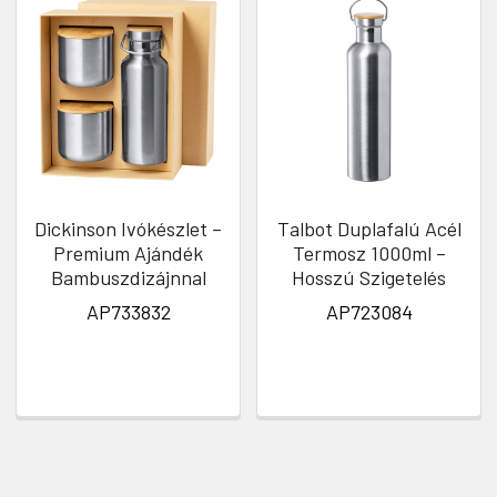
Dickinson Ivókészlet –
Talbot Duplafalú Acél
Premium Ajándék
Termosz 1000ml –
Bambuszdizájnnal
Hosszú Szigetelés
AP733832
AP723084