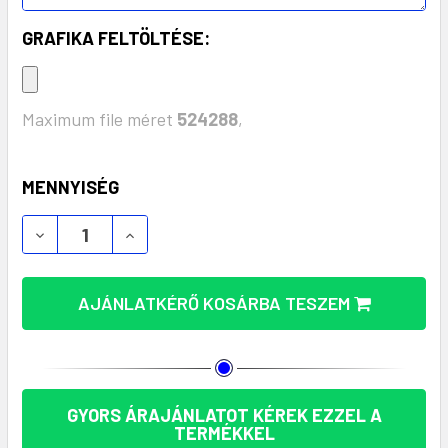
GRAFIKA FELTÖLTÉSE:
Maximum file méret
524288
,
KÉSZLET:
MENNYISÉG
DUPLAFALÚ ROZSDAMENTES ACÉL ÚTI POHÁR 330ML
DUPLAFALÚ ROZSDAMENTES ACÉL ÚTI PO
AJÁNLATKÉRŐ KOSÁRBA TESZEM
GYORS ÁRAJÁNLATOT KÉREK EZZEL A
TERMÉKKEL