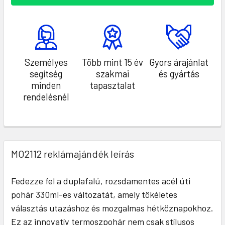
Személyes
Több mint 15 év
Gyors árajánlat
segítség
szakmai
és gyártás
minden
tapasztalat
rendelésnél
MO2112 reklámajándék leírás
Fedezze fel a duplafalú, rozsdamentes acél úti
pohár 330ml-es változatát, amely tökéletes
választás utazáshoz és mozgalmas hétköznapokhoz.
Ez az innovatív termoszpohár nem csak stílusos