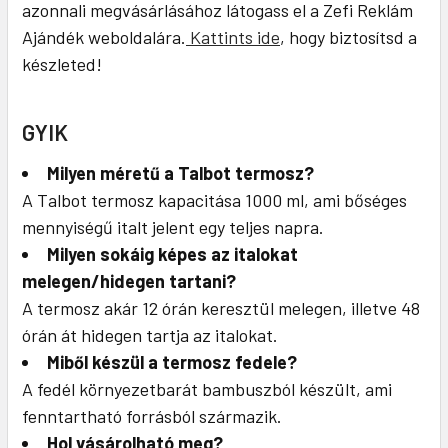
azonnali megvásárlásához látogass el a Zefi Reklám
Ajándék weboldalára.
Kattints ide
, hogy biztosítsd a
készleted!
GYIK
Milyen méretű a Talbot termosz?
A Talbot termosz kapacitása 1000 ml, ami bőséges
mennyiségű italt jelent egy teljes napra.
Milyen sokáig képes az italokat
melegen/hidegen tartani?
A termosz akár 12 órán keresztül melegen, illetve 48
órán át hidegen tartja az italokat.
Miből készül a termosz fedele?
A fedél környezetbarát bambuszból készült, ami
fenntartható forrásból származik.
Hol vásárolható meg?