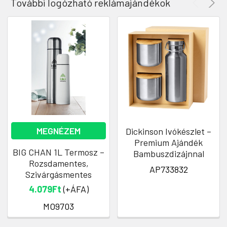
További logózható reklámajándékok
MEGNÉZEM
Dickinson Ivókészlet –
Premium Ajándék
BIG CHAN 1L Termosz –
Bambuszdizájnnal
Rozsdamentes,
AP733832
Szivárgásmentes
4.079Ft
(+ÁFA)
MO9703