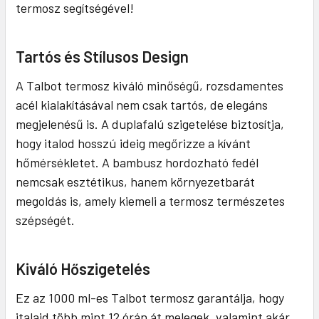
termosz segítségével!
Tartós és Stílusos Design
A Talbot termosz kiváló minőségű, rozsdamentes
acél kialakításával nem csak tartós, de elegáns
megjelenésű is. A duplafalú szigetelése biztosítja,
hogy italod hosszú ideig megőrizze a kívánt
hőmérsékletet. A bambusz hordozható fedél
nemcsak esztétikus, hanem környezetbarát
megoldás is, amely kiemeli a termosz természetes
szépségét.
Kiváló Hőszigetelés
Ez az 1000 ml-es Talbot termosz garantálja, hogy
italaid több mint 12 órán át melegek, valamint akár