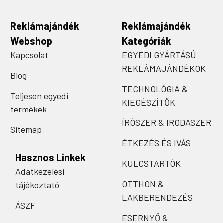
Reklámajándék
Reklámajándék
Webshop
Kategóriák
Kapcsolat
EGYEDI GYÁRTÁSÚ
REKLÁMAJÁNDÉKOK
Blog
TECHNOLÓGIA &
Teljesen egyedi
KIEGÉSZÍTŐK
termékek
ÍRÓSZER & IRODASZER
Sitemap
ÉTKEZÉS ÉS IVÁS
Hasznos Linkek
KULCSTARTÓK
Adatkezelési
OTTHON &
tájékoztató
LAKBERENDEZÉS
ÁSZF
ESERNYŐ &