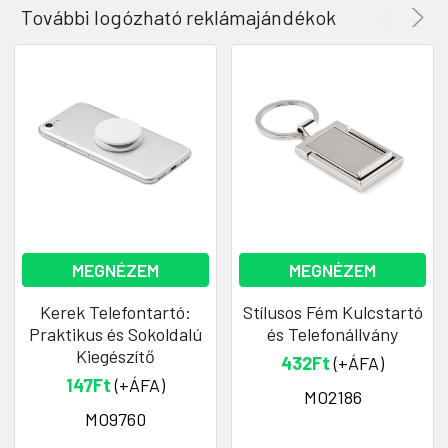
További logózható reklámajándékok
MEGNÉZEM
MEGNÉZEM
Kerek Telefontartó:
Stílusos Fém Kulcstartó
Praktikus és Sokoldalú
és Telefonállvány
Kiegészítő
432Ft
(+ÁFA)
147Ft
(+ÁFA)
MO2186
MO9760