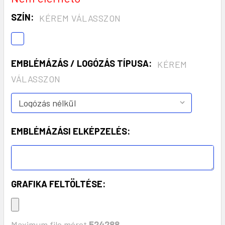
SZÍN:
KÉREM VÁLASSZON
EMBLÉMÁZÁS / LOGÓZÁS TÍPUSA:
KÉREM
VÁLASSZON
EMBLÉMÁZÁSI ELKÉPZELÉS:
GRAFIKA FELTÖLTÉSE:
Maximum file méret
524288
,