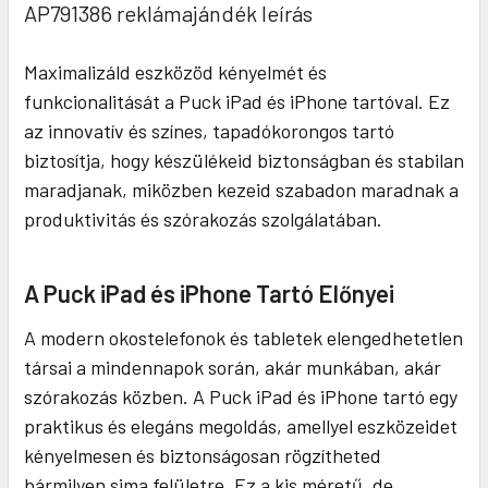
AP791386 reklámajándék leírás
Maximalizáld eszközöd kényelmét és
funkcionalitását a Puck iPad és iPhone tartóval. Ez
az innovatív és színes, tapadókorongos tartó
biztosítja, hogy készülékeid biztonságban és stabilan
maradjanak, miközben kezeid szabadon maradnak a
produktivitás és szórakozás szolgálatában.
A Puck iPad és iPhone Tartó Előnyei
A modern okostelefonok és tabletek elengedhetetlen
társai a mindennapok során, akár munkában, akár
szórakozás közben. A Puck iPad és iPhone tartó egy
praktikus és elegáns megoldás, amellyel eszközeidet
kényelmesen és biztonságosan rögzítheted
bármilyen sima felületre. Ez a kis méretű, de