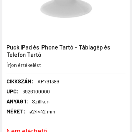
Puck iPad és iPhone Tartó – Táblagép és
Telefon Tartó
Írjon értékelést
CIKKSZÁM:
AP791386
UPC:
3926100000
ANYAG 1:
Szilikon
MÉRET:
ø24×42 mm
Nem elérhető