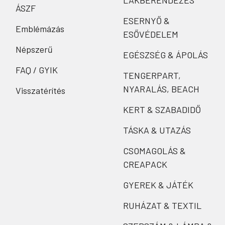
LAKBERENDEZÉS
ÁSZF
ESERNYŐ &
Emblémázás
ESŐVÉDELEM
Népszerű
EGÉSZSÉG & ÁPOLÁS
FAQ / GYIK
TENGERPART,
NYARALÁS, BEACH
Visszatérítés
KERT & SZABADIDŐ
TÁSKA & UTAZÁS
CSOMAGOLÁS &
CREAPACK
GYEREK & JÁTÉK
RUHÁZAT & TEXTIL