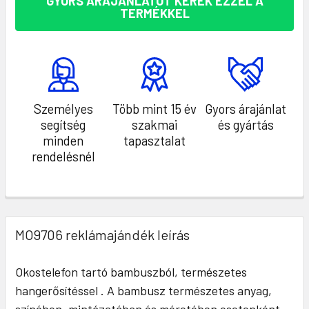
GYORS ÁRAJÁNLATOT KÉREK EZZEL A
TERMÉKKEL
Személyes
Több mint 15 év
Gyors árajánlat
segítség
szakmai
és gyártás
minden
tapasztalat
rendelésnél
MO9706 reklámajándék leírás
Okostelefon tartó bambuszból, természetes
hangerősítéssel . A bambusz természetes anyag,