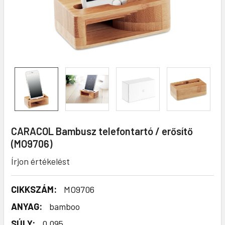
CARACOL Bambusz telefontartó / erősítő
(MO9706)
Írjon értékelést
CIKKSZÁM:
MO9706
ANYAG:
bamboo
SÚLY:
0.095