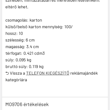
színében, mintázatában és méretében esetenként
eltérő lehet.
csomagolás: karton
külső/belső karton mennyiség: 100/
hossz: 10
szélesség: 6 cm
magasság: 3.4 cm
térfogat: 0.421 cdm3
súly: 0.095 kg
bruttó súly: 0.119 kg
⮌ Vissza a
TELEFON KIEGÉSZÍTŐ
reklámajándék
kategóriára
MO9706 értékelések