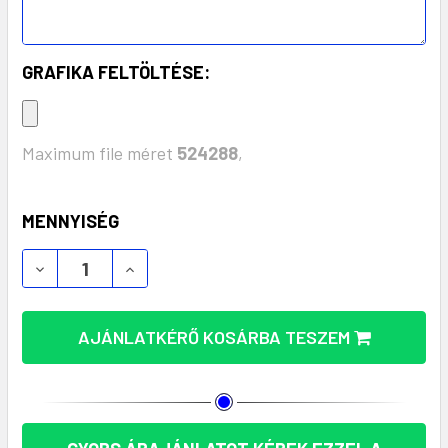
GRAFIKA FELTÖLTÉSE:
Maximum file méret
524288
,
KÉSZLET:
MENNYISÉG
CARACOL BAMBUSZ TELEFONTARTÓ / ERŐSÍTŐ (MO
CARACOL BAMBUSZ TELEFONTARTÓ / ER
AJÁNLATKÉRŐ KOSÁRBA TESZEM