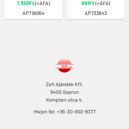
1.355Ft
(+ÁFA)
891Ft
(+ÁFA)
AP718064
AP733843
Zefi Ajándék Kft.
9400 Sopron
Kempten utca 4.
Hívjon fel: +36-30-902-8377