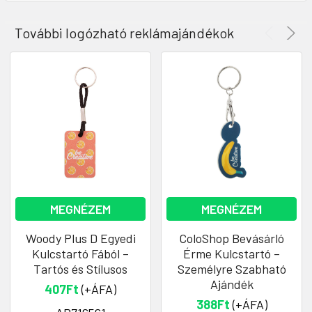
További logózható reklámajándékok
MEGNÉZEM
MEGNÉZEM
Woody Plus D Egyedi
ColoShop Bevásárló
Kulcstartó Fából –
Érme Kulcstartó –
Tartós és Stílusos
Személyre Szabható
Ajándék
407Ft
(+ÁFA)
388Ft
(+ÁFA)