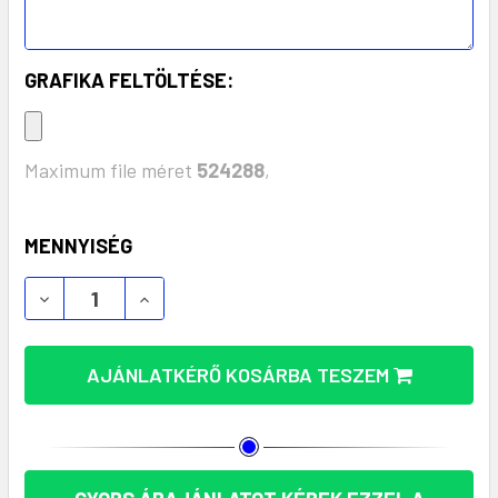
GRAFIKA FELTÖLTÉSE:
Maximum file méret
524288
,
KÉSZLET:
MENNYISÉG
PROOK ÖKOBARÁT KULCSTARTÓS BEVÁSÁRLÓKOCSI
PROOK ÖKOBARÁT KULCSTARTÓS BEVÁS
AJÁNLATKÉRŐ KOSÁRBA TESZEM