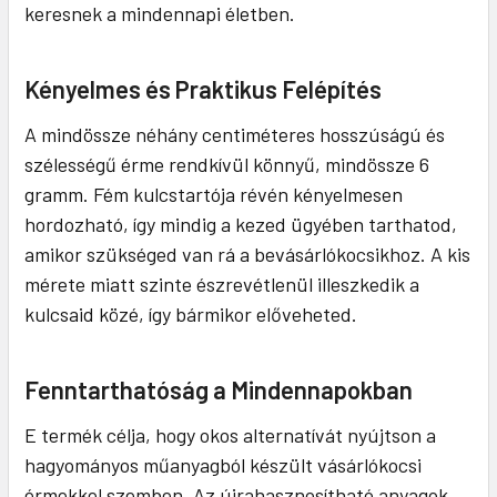
keresnek a mindennapi életben.
Kényelmes és Praktikus Felépítés
A mindössze néhány centiméteres hosszúságú és
szélességű érme rendkívül könnyű, mindössze 6
gramm. Fém kulcstartója révén kényelmesen
hordozható, így mindig a kezed ügyében tarthatod,
amikor szükséged van rá a bevásárlókocsikhoz. A kis
mérete miatt szinte észrevétlenül illeszkedik a
kulcsaid közé, így bármikor előveheted.
Fenntarthatóság a Mindennapokban
E termék célja, hogy okos alternatívát nyújtson a
hagyományos műanyagból készült vásárlókocsi
érmekkel szemben. Az újrahasznosítható anyagok