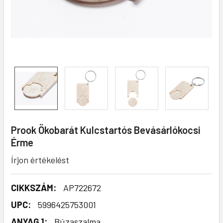
Prook Ökobarát Kulcstartós Bevásárlókocsi
Érme
Írjon értékelést
CIKKSZÁM:
AP722672
UPC:
5996425753001
ANYAG 1:
Búzaszalma