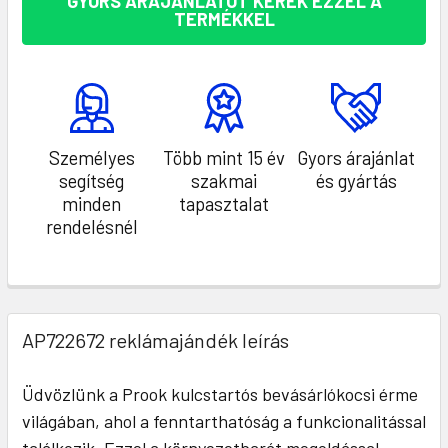
GYORS ÁRAJÁNLATOT KÉREK EZZEL A
TERMÉKKEL
Személyes
Több mint 15 év
Gyors árajánlat
segítség
szakmai
és gyártás
minden
tapasztalat
rendelésnél
AP722672 reklámajándék leírás
Üdvözlünk a Prook kulcstartós bevásárlókocsi érme
világában, ahol a fenntarthatóság a funkcionalitással