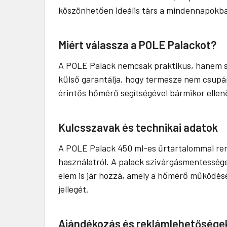
köszönhetően ideális társ a mindennapokban
Miért válassza a POLE Palackot?
A POLE Palack nemcsak praktikus, hanem stí
külső garantálja, hogy termesze nem csupán
érintős hőmérő segítségével bármikor ellenő
Kulcsszavak és technikai adatok
A POLE Palack 450 ml-es űrtartalommal rend
használatról. A palack szivárgásmentessége
elem is jár hozzá, amely a hőmérő működés
jellegét.
Ajándékozás és reklámlehetősége