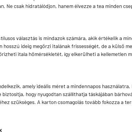
. Ne csak hidratálódjon, hanem élvezze a tea minden csep
lusos választás is mindazok számára, akik értékelik a min
 hosszú ideig megőrzi italának frissességét, de a külső me
rizheti itala hőmérsékletét, így elkerülheti a kellemetlen 
elkezik, amely ideális méret a mindennapos használatra, l
 biztosítja, hogy nyugodtan szállíthatja táskájában bárho
éhez szükséges. A karton csomagolás tovább fokozza a te
k