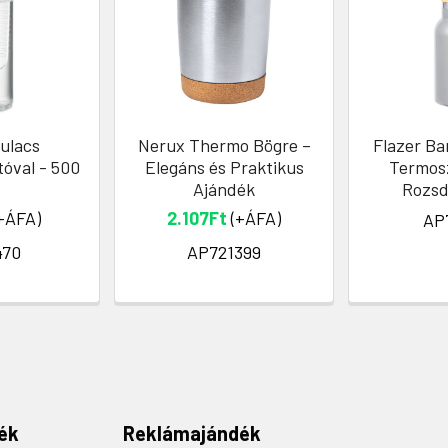
ulacs
Nerux Thermo Bögre –
Flazer B
óval - 500
Elegáns és Praktikus
Termosz
Ajándék
Rozs
+ÁFA)
2.107Ft
(+ÁFA)
AP
470
AP721399
ék
Reklámajándék