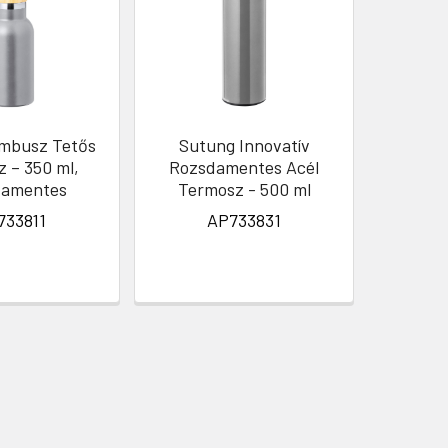
ambusz Tetős
Sutung Innovatív
NAND
 – 350 ml,
Rozsdamentes Acél
Bambusz
damentes
Termosz - 500 ml
3.9
733811
AP733831