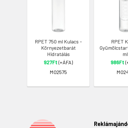
RPET 750 ml Kulacs -
RPET K
Környezetbarát
Gyümölcstart
Hidratálás
ml
927Ft
(+ÁFA)
986Ft
(
MO2575
MO2
Reklámajánd