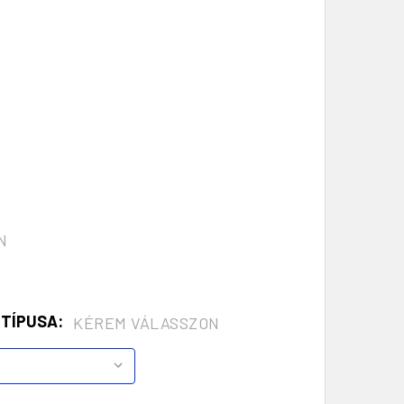
N
 TÍPUSA:
KÉREM VÁLASSZON