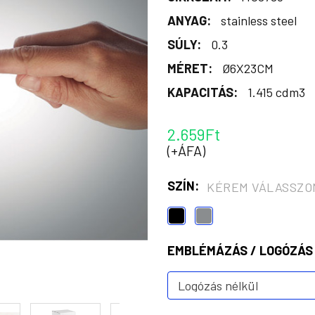
ANYAG:
stainless steel
SÚLY:
0.3
MÉRET:
Ø6X23CM
KAPACITÁS:
1.415 cdm3
2.659Ft
(+ÁFA)
SZÍN:
KÉREM VÁLASSZO
EMBLÉMÁZÁS / LOGÓZÁS