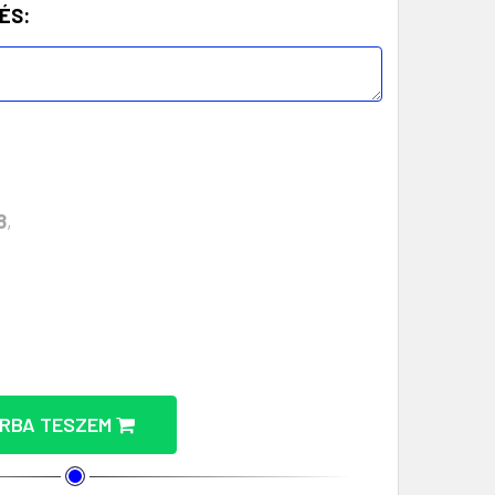
ÉS:
8
,
L - STÍLUSOS ÉS FUNKCIONÁLIS TERMOSZ MENNYISÉG
 HŐMÉRŐVEL - STÍLUSOS ÉS FUNKCIONÁLIS TERMOSZ M
RBA TESZEM