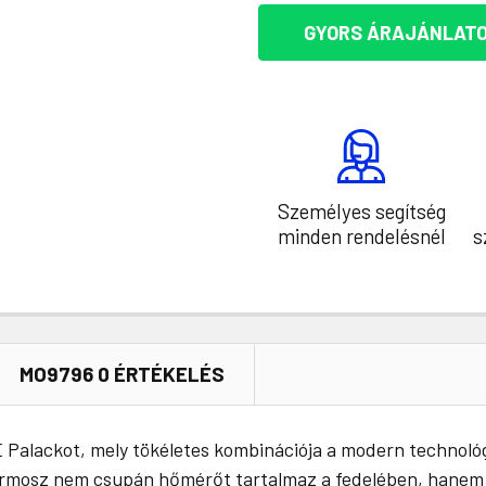
GYORS ÁRAJÁNLATO
Személyes segítség
minden rendelésnél
s
MO9796 0 ÉRTÉKELÉS
E Palackot, mely tökéletes kombinációja a modern technológ
termosz nem csupán hőmérőt tartalmaz a fedelében, hanem 