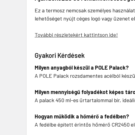
Ez a termosz nemcsak személyes használatra
lehetőséget nyújt céges logó vagy üzenet 
További részletekért kattintson ide!
Gyakori Kérdések
Milyen anyagból készül a POLE Palack?
A POLE Palack rozsdamentes acélból készül, 
Milyen mennyiségű folyadékot képes táro
A palack 450 ml-es űrtartalommal bír, ideáli
Hogyan működik a hőmérő a fedélben?
A fedélbe épített érintős hőmérő CR2450 e