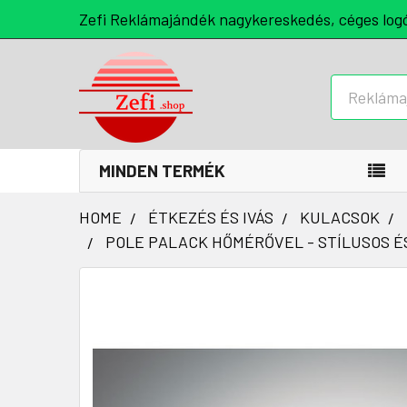
Zefi Reklámajándék nagykereskedés, céges log
Keresés
MINDEN TERMÉK
HOME
ÉTKEZÉS ÉS IVÁS
KULACSOK
POLE PALACK HŐMÉRŐVEL - STÍLUSOS É