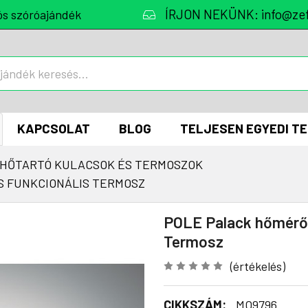
ÍRJON NEKÜNK: info@zef
ós szóróajándék
KAPCSOLAT
BLOG
TELJESEN EGYEDI T
HŐTARTÓ KULACSOK ÉS TERMOSZOK
S FUNKCIONÁLIS TERMOSZ
POLE Palack hőmérőve
Termosz
(értékelés)
CIKKSZÁM:
MO9796