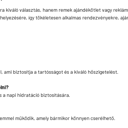
 kiváló választás, hanem remek ajándékötlet vagy rekláma
elhelyezésére, így tökéletesen alkalmas rendezvényekre, 
ami biztosítja a tartósságot és a kiváló hőszigetelést.
lni?
s a napi hidratáció biztosítására.
lemmel működik, amely bármikor könnyen cserélhető.