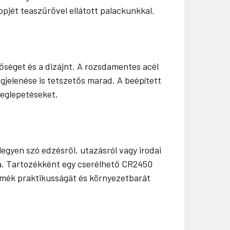
pjét teaszűrővel ellátott palackunkkal.
őséget és a dizájnt. A rozsdamentes acél
gjelenése is tetszetős marad. A beépített
meglepetéseket.
egyen szó edzésről, utazásról vagy irodai
vá. Tartozékként egy cserélhető CR2450
rmék praktikusságát és környezetbarát