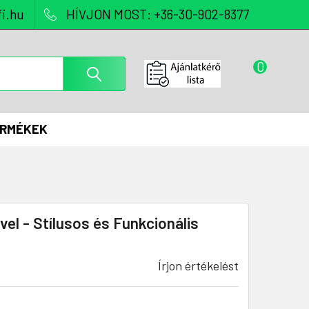
i.hu
HÍVJON MOST: +36-30-902-8377
0
ERMÉKEK
l - Stílusos és Funkcionális
Írjon értékelést