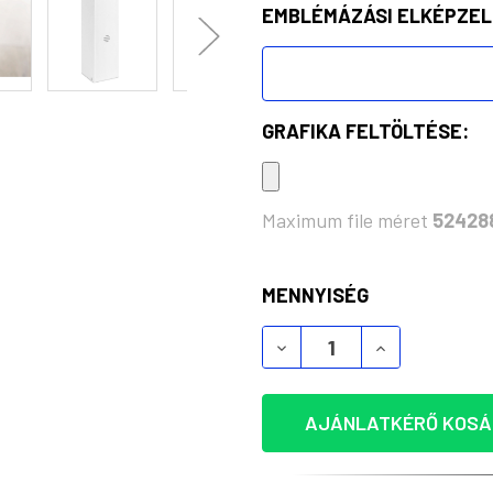
EMBLÉMÁZÁSI ELKÉPZEL
GRAFIKA FELTÖLTÉSE:
Maximum file méret
52428
KÉSZLET:
MENNYISÉG
POLE PALACK HŐMÉRŐVE
POLE PALACK
AJÁNLATKÉRŐ KOSÁ