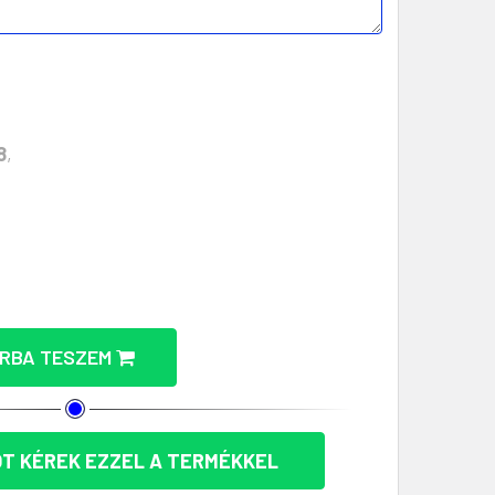
8
,
RMOSZ SZETT - FENNTARTHATÓ AJÁNDÉK MENNYISÉGÉ
OZ ÉS TERMOSZ SZETT - FENNTARTHATÓ AJÁNDÉK M
RBA TESZEM
T KÉREK EZZEL A TERMÉKKEL