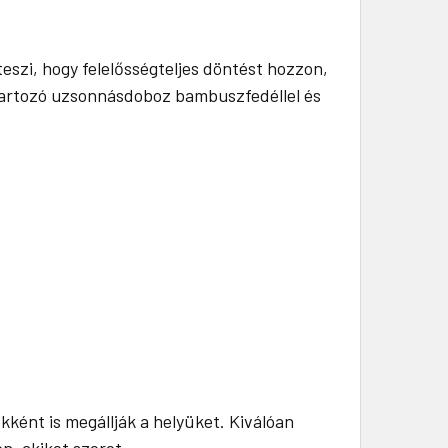
szi, hogy felelősségteljes döntést hozzon,
tartozó uzsonnásdoboz bambuszfedéllel és
ként is megállják a helyüket. Kiválóan
n, akiket szeret.