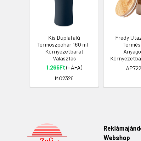
Kis Duplafalú
Fredy Uta
Termoszpohár 160 ml –
Termés
Környezetbarát
Anyago
Választás
Környezetba
1.265Ft
(+ÁFA)
AP722
MO2326
Reklámajánd
Webshop