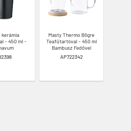
 kerámia
Masty Thermo Bögre
Vanatin
l - 450 ml -
Teafűtartóval - 450 ml
Stílus
navum
Bambusz Fedővel
2398
AP722342