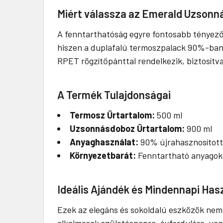
Miért válassza az Emerald Uzsonn
A fenntarthatóság egyre fontosabb tényezőv
hiszen a duplafalú termoszpalack 90%-ban 
RPET rögzítőpánttal rendelkezik, biztosítv
A Termék Tulajdonságai
Termosz Űrtartalom:
500 ml
Uzsonnásdoboz Űrtartalom:
900 ml
Anyaghasználat:
90% újrahasznosított
Környezetbarát:
Fenntartható anyagokb
Ideális Ajándék és Mindennapi Has
Ezek az elegáns és sokoldalú eszközök nem 
alkalmasak születésnapra, évfordulóra, vag