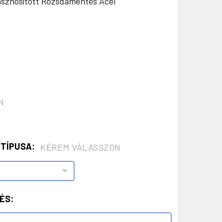
asznosított Rozsdamentes Acél
N
 TÍPUSA:
KÉREM VÁLASSZON
ÉS: