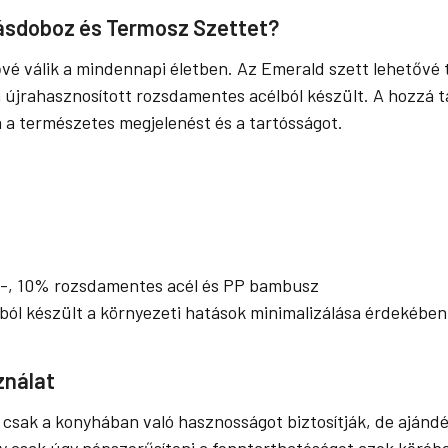
ásdoboz és Termosz Szettet?
é válik a mindennapi életben. Az Emerald szett lehetővé te
újrahasznosított rozsdamentes acélból készült. A hozzá 
a a természetes megjelenést és a tartósságot.
-, 10% rozsdamentes acél és PP bambusz
ól készült a környezeti hatások minimalizálása érdekében
ználat
csak a konyhában való hasznosságot biztosítják, de ajándék
y csak úgy népszerűsíteni a fenntarthatóságot azok körébe