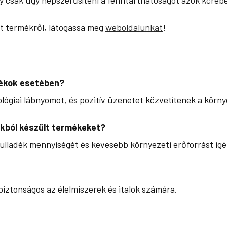
lt termékről, látogassa meg
weboldalunkat
!
dékok esetében?
lógiai lábnyomot, és pozitív üzenetet közvetítenek a körn
okból készült termékeket?
ulladék mennyiségét és kevesebb környezeti erőforrást igén
iztonságos az élelmiszerek és italok számára.