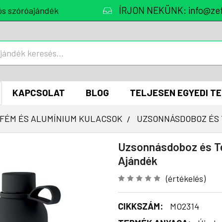
ÍRJON NEKÜNK: info@zef
ós szóróajándék
KAPCSOLAT
BLOG
TELJESEN EGYEDI T
FÉM ÉS ALUMÍNIUM KULACSOK
UZSONNÁSDOBOZ ÉS 
Uzsonnásdoboz és Te
Ajándék
(értékelés)
CIKKSZÁM:
MO2314