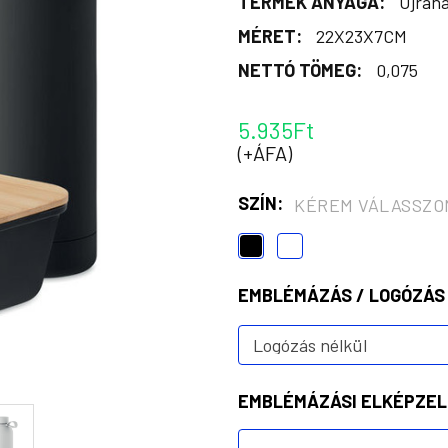
TERMÉK ANYAGA:
Újrah
MÉRET:
22X23X7CM
NETTÓ TÖMEG:
0,075
5.935Ft
(+ÁFA)
SZÍN:
KÉREM VÁLASSZO
EMBLÉMÁZÁS / LOGÓZÁS
EMBLÉMÁZÁSI ELKÉPZEL