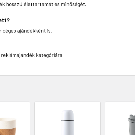
mék hosszú élettartamát és minőségét.
ett?
r céges ajándékként is.
reklámajándék kategóriára