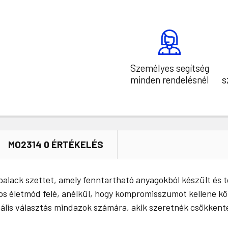
Személyes segítség
minden rendelésnél
s
MO2314 0 ÉRTÉKELÉS
lack szettet, amely fenntartható anyagokból készült és tö
s életmód felé, anélkül, hogy kompromisszumot kellene kötn
deális választás mindazok számára, akik szeretnék csökkent