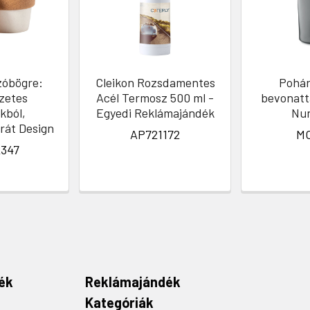
zóbögre:
Cleikon Rozsdamentes
Pohár
zetes
Acél Termosz 500 ml -
bevonatta
kból,
Egyedi Reklámajándék
Nu
rát Design
AP721172
MO
347
ék
Reklámajándék
Kategóriák