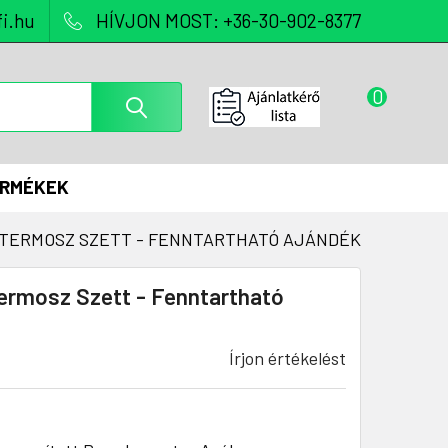
i.hu
HÍVJON MOST: +36-30-902-8377
0
ERMÉKEK
TERMOSZ SZETT - FENNTARTHATÓ AJÁNDÉK
rmosz Szett - Fenntartható
Írjon értékelést