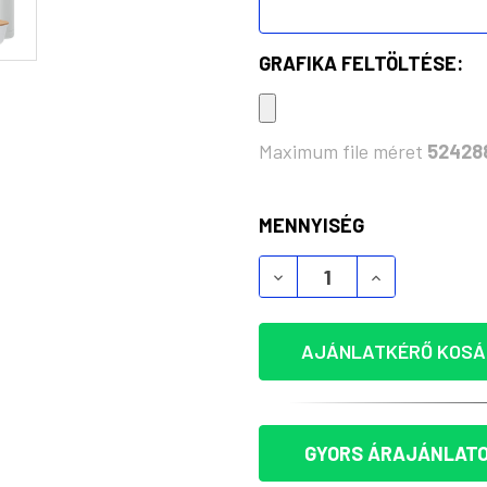
GRAFIKA FELTÖLTÉSE:
Maximum file méret
52428
KÉSZLET:
MENNYISÉG
UZSONNÁSDOBOZ ÉS TE
UZSONNÁSDOB
AJÁNLATKÉRŐ KOSÁ
GYORS ÁRAJÁNLATO