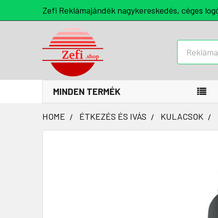
Zefi Reklámajándék nagykereskedés, céges log
Keresés
MINDEN TERMÉK
HOME
ÉTKEZÉS ÉS IVÁS
KULACSOK