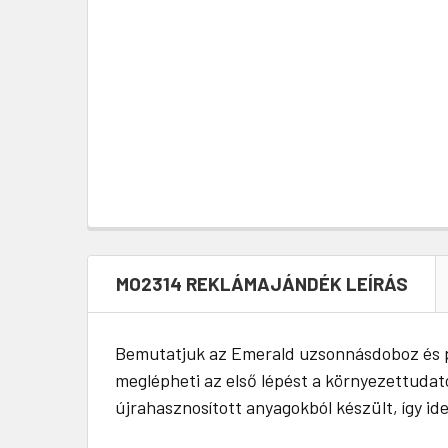
MO2314 REKLÁMAJÁNDÉK LEÍRÁS
Bemutatjuk az Emerald uzsonnásdoboz és pa
meglépheti az első lépést a környezettudato
újrahasznosított anyagokból készült, így i