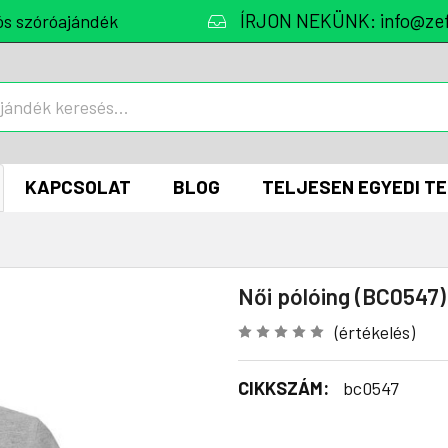
ÍRJON NEKÜNK: info@zef
ós szóróajándék
KAPCSOLAT
BLOG
TELJESEN EGYEDI T
Női pólóing (BC0547)
(értékelés)
CIKKSZÁM:
bc0547