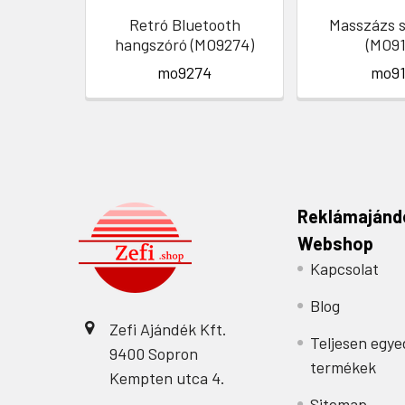
Retró Bluetooth
Masszázs s
hangszóró (MO9274)
(MO91
mo9274
mo91
Reklámajánd
Webshop
Kapcsolat
Blog
Zefi Ajándék Kft.
Teljesen egye
9400 Sopron
termékek
Kempten utca 4.
Sitemap