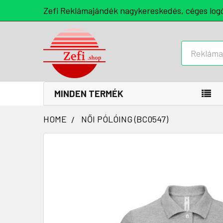
Zefi Reklámajándék nagykereskedés, céges log
Keresés
MINDEN TERMÉK
HOME
NŐI PÓLÓING (BC0547)