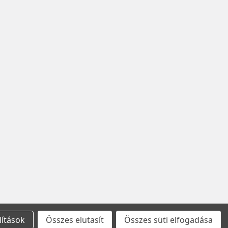
lítások
Összes elutasít
Összes süti elfogadása