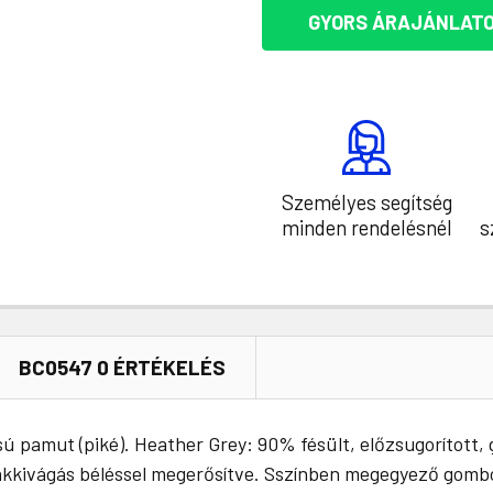
GYORS ÁRAJÁNLATO
Személyes segítség
minden rendelésnél
s
BC0547 0 ÉRTÉKELÉS
ú pamut (piké). Heather Grey: 90% fésült, előzsugorított,
yakkivágás béléssel megerősítve. Sszínben megegyező gombok