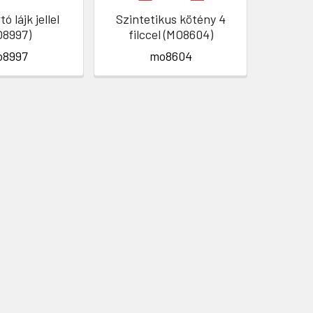
ó lájk jellel
Szintetikus kötény 4
PVC 
O8997)
filccel (MO8604)
o8997
mo8604