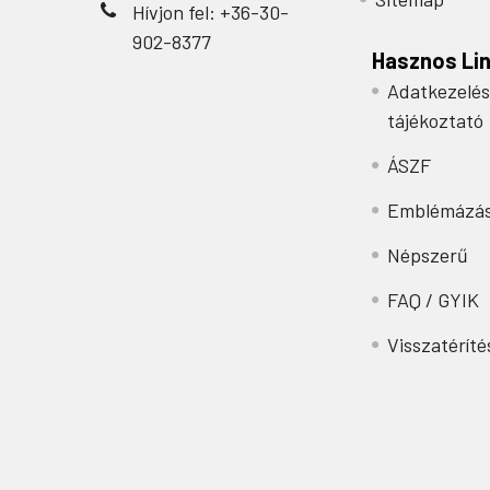
Hívjon fel: +36-30-
902-8377
Hasznos Li
Adatkezelés
tájékoztató
ÁSZF
Emblémázá
Népszerű
FAQ / GYIK
Visszatéríté