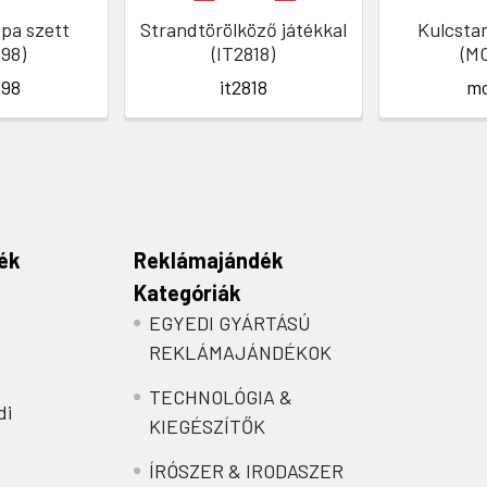
pa szett
Strandtörölköző játékkal
Kulcstart
98)
(IT2818)
(M
98
it2818
m
ék
Reklámajándék
Kategóriák
EGYEDI GYÁRTÁSÚ
REKLÁMAJÁNDÉKOK
TECHNOLÓGIA &
di
KIEGÉSZÍTŐK
ÍRÓSZER & IRODASZER