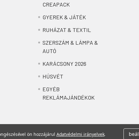
CREAPACK
GYEREK & JÁTÉK
RUHÁZAT & TEXTIL
SZERSZÁM & LÁMPA &
AUTÓ
KARÁCSONY 2026
HÚSVÉT
EGYÉB
REKLÁMAJÁNDÉKOK
beál
ngészésével ön hozzájárul
Adatvédelmi irányelvek
.