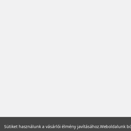
Sütiket használunk a vásárlói élmény javításához.
Weboldalunk bö
©
2026
Zefi.