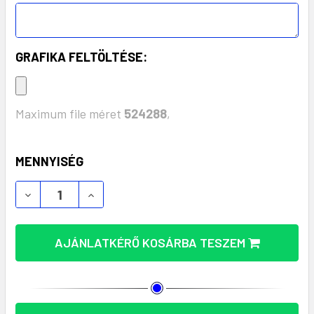
GRAFIKA FELTÖLTÉSE:
Maximum file méret
524288
,
KÉSZLET:
MENNYISÉG
MERC
AJÁNLATKÉRŐ KOSÁRBA TESZEM