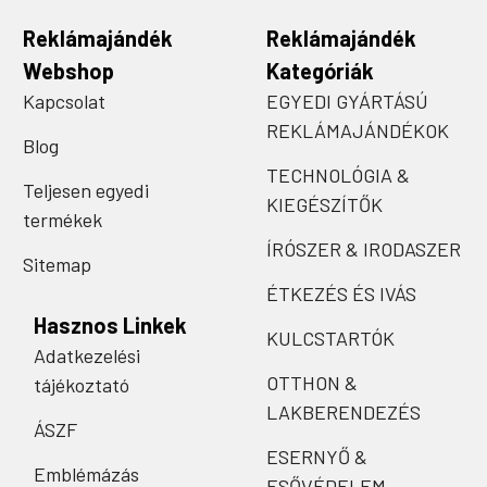
Reklámajándék
Reklámajándék
Webshop
Kategóriák
Kapcsolat
EGYEDI GYÁRTÁSÚ
REKLÁMAJÁNDÉKOK
Blog
TECHNOLÓGIA &
Teljesen egyedi
KIEGÉSZÍTŐK
termékek
ÍRÓSZER & IRODASZER
Sitemap
ÉTKEZÉS ÉS IVÁS
Hasznos Linkek
KULCSTARTÓK
Adatkezelési
OTTHON &
tájékoztató
LAKBERENDEZÉS
ÁSZF
ESERNYŐ &
Emblémázás
ESŐVÉDELEM