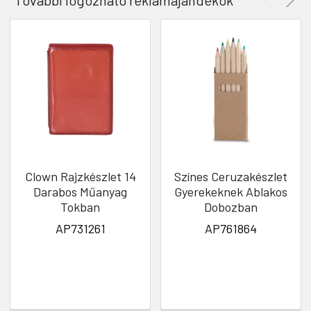
További logózható reklámajándékok
Clown Rajzkészlet 14
Színes Ceruzakészlet
Darabos Műanyag
Gyerekeknek Ablakos
Tokban
Dobozban
AP731261
AP761864