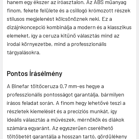
hanem egy ékszer az íróasztalon. Az ABS műanyag
finom, fekete felülete és a csillogó krómozott részek
stílusos megjelenést kölcsönöznek neki. Ez a
dizájnkoncepció kombinálja a modern és a klasszikus
elemeket, így a ceruza kitűnő választás mind az
irodai környezetbe, mind a professzionális
tárgyalásokra.
Pontos Írásélmény
A Binefar töltőceruza 0,7 mm-es hegye a
professzionális pontosságot garantálja, bármilyen
írásos feladat során. A finom hegy lehetővé teszi a
részletek kiemelését és a precíziós munkát, így
ideális választás a művészek, mérnökök és diákok
számára egyaránt. Az egyszerűen cserélhető
töltőbetét garantálja a hosszan tartó, gördülékeny