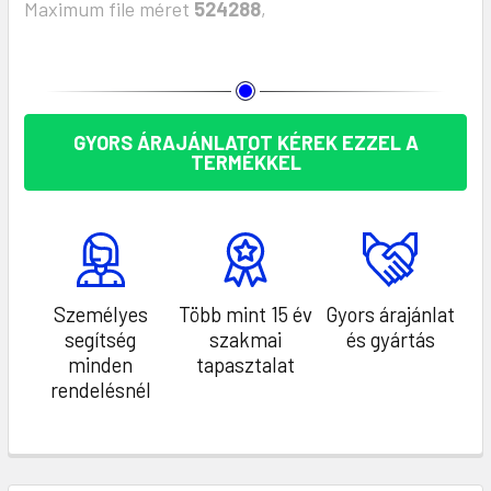
Maximum file méret
524288
,
KÉSZLET:
GYORS ÁRAJÁNLATOT KÉREK EZZEL A
TERMÉKKEL
Személyes
Több mint 15 év
Gyors árajánlat
segítség
szakmai
és gyártás
minden
tapasztalat
rendelésnél