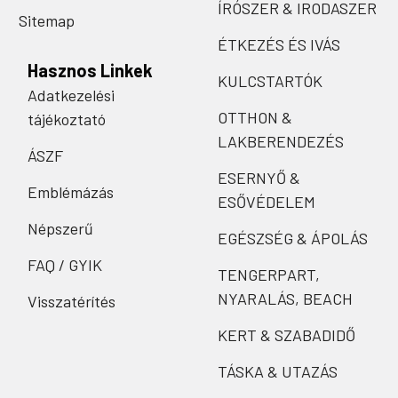
ÍRÓSZER & IRODASZER
Sitemap
ÉTKEZÉS ÉS IVÁS
Hasznos Linkek
KULCSTARTÓK
Adatkezelési
OTTHON &
tájékoztató
LAKBERENDEZÉS
ÁSZF
ESERNYŐ &
Emblémázás
ESŐVÉDELEM
Népszerű
EGÉSZSÉG & ÁPOLÁS
FAQ / GYIK
TENGERPART,
NYARALÁS, BEACH
Visszatérítés
KERT & SZABADIDŐ
TÁSKA & UTAZÁS