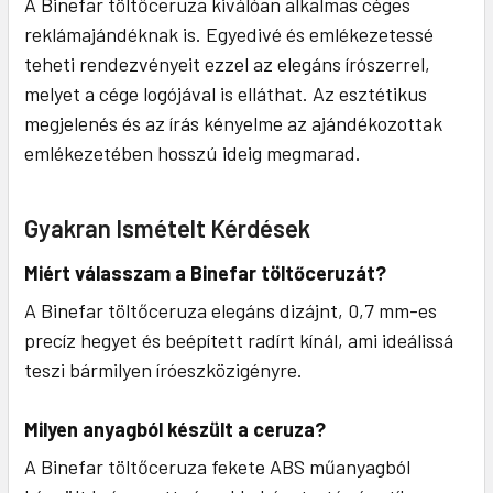
A Binefar töltőceruza kiválóan alkalmas céges
reklámajándéknak is. Egyedivé és emlékezetessé
teheti rendezvényeit ezzel az elegáns írószerrel,
melyet a cége logójával is elláthat. Az esztétikus
megjelenés és az írás kényelme az ajándékozottak
emlékezetében hosszú ideig megmarad.
Gyakran Ismételt Kérdések
Miért válasszam a Binefar töltőceruzát?
A Binefar töltőceruza elegáns dizájnt, 0,7 mm-es
precíz hegyet és beépített radírt kínál, ami ideálissá
teszi bármilyen íróeszközigényre.
Milyen anyagból készült a ceruza?
A Binefar töltőceruza fekete ABS műanyagból