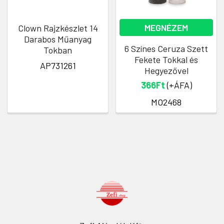
MEGNÉZEM
Clown Rajzkészlet 14
Darabos Műanyag
6 Színes Ceruza Szett
Tokban
Fekete Tokkal és
AP731261
Hegyezővel
366Ft
(+ÁFA)
MO2468