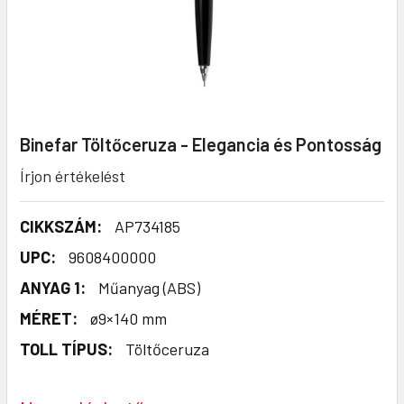
Binefar Töltőceruza - Elegancia és Pontosság
Írjon értékelést
CIKKSZÁM:
AP734185
UPC:
9608400000
ANYAG 1:
Műanyag (ABS)
MÉRET:
ø9×140 mm
TOLL TÍPUS:
Töltőceruza