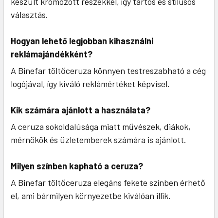
készült krómozott részekkel, így tartós és stílusos
választás.
Hogyan lehető legjobban kihasználni
reklámajándékként?
A Binefar töltőceruza könnyen testreszabható a cég
logójával, így kiváló reklámértéket képvisel.
Kik számára ajánlott a használata?
A ceruza sokoldalúsága miatt művészek, diákok,
mérnökök és üzletemberek számára is ajánlott.
Milyen színben kapható a ceruza?
A Binefar töltőceruza elegáns fekete színben érhető
el, ami bármilyen környezetbe kiválóan illik.