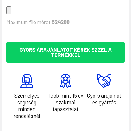
Maximum file méret
524288
,
KÉSZLET:
GYORS ÁRAJÁNLATOT KÉREK EZZEL A
TERMÉKKEL
Személyes
Több mint 15 év
Gyors árajánlat
segítség
szakmai
és gyártás
minden
tapasztalat
rendelésnél