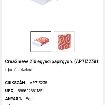
CreaSleeve 219 egyedi papírgyűrű (AP713236)
Írjon értékelést
CIKKSZÁM:
AP713236
UPC:
5996425611851
ANYAG 1:
Papír