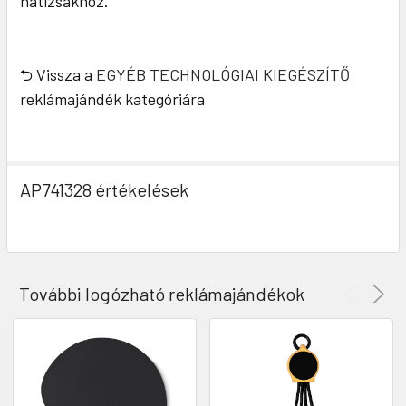
hátizsákhoz.
⮌ Vissza a
EGYÉB TECHNOLÓGIAI KIEGÉSZÍTŐ
reklámajándék kategóriára
AP741328 értékelések
További logózható reklámajándékok