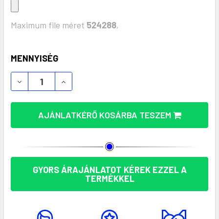
Maximum file méret
524288
,
KÉSZLET:
MENNYISÉG
KOMPAKT KARABINER IRÁNYTŰVEL – CLARK AP741
KOMPAKT KARABINER IRÁNYTŰVEL – CL
AJÁNLATKÉRŐ KOSÁRBA TESZEM
GYORS ÁRAJÁNLATOT KÉREK EZZEL A
TERMÉKKEL