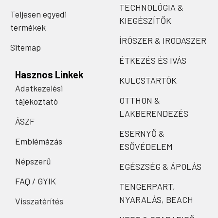
TECHNOLÓGIA &
Teljesen egyedi
KIEGÉSZÍTŐK
termékek
ÍRÓSZER & IRODASZER
Sitemap
ÉTKEZÉS ÉS IVÁS
Hasznos Linkek
KULCSTARTÓK
Adatkezelési
OTTHON &
tájékoztató
LAKBERENDEZÉS
ÁSZF
ESERNYŐ &
Emblémázás
ESŐVÉDELEM
Népszerű
EGÉSZSÉG & ÁPOLÁS
FAQ / GYIK
TENGERPART,
NYARALÁS, BEACH
Visszatérítés