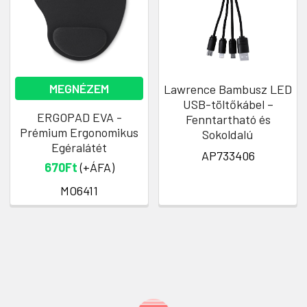
MEGNÉZEM
Lawrence Bambusz LED
USB-töltőkábel –
ERGOPAD EVA -
Fenntartható és
Prémium Ergonomikus
Sokoldalú
Egéralátét
AP733406
670Ft
(+ÁFA)
MO6411