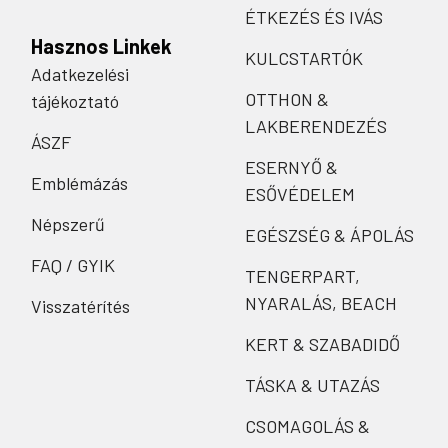
ÉTKEZÉS ÉS IVÁS
Hasznos Linkek
KULCSTARTÓK
Adatkezelési
OTTHON &
tájékoztató
LAKBERENDEZÉS
ÁSZF
ESERNYŐ &
Emblémázás
ESŐVÉDELEM
Népszerű
EGÉSZSÉG & ÁPOLÁS
FAQ / GYIK
TENGERPART,
NYARALÁS, BEACH
Visszatérítés
KERT & SZABADIDŐ
TÁSKA & UTAZÁS
CSOMAGOLÁS &