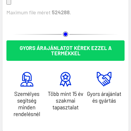
Maximum file méret
524288
,
KÉSZLET:
GYORS ÁRAJÁNLATOT KÉREK EZZEL A
TERMÉKKEL
Személyes
Több mint 15 év
Gyors árajánlat
segítség
szakmai
és gyártás
minden
tapasztalat
rendelésnél