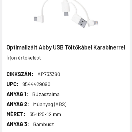
Optimalizált Abby USB Töltőkábel Karabinerrel
Írjon értékelést
CIKKSZÁM:
AP733380
UPC:
8544429090
ANYAG 1:
Búzaszalma
ANYAG 2:
Műanyag (ABS)
MÉRET:
35×125×12 mm
ANYAG 3:
Bambusz