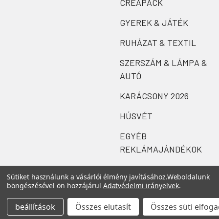
CREAPACK
GYEREK & JÁTÉK
RUHÁZAT & TEXTIL
SZERSZÁM & LÁMPA &
AUTÓ
KARÁCSONY 2026
HÚSVÉT
EGYÉB
REKLÁMAJÁNDÉKOK
Sütiket használunk a vásárlói élmény javításához.
Weboldalunk
böngészésével ön hozzájárul
Adatvédelmi irányelvek
.
beállítások
Összes elutasít
Összes süti elfog
©
2026
Zefi.