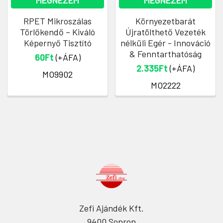
MEGNÉZEM
MEGNÉZEM
RPET Mikroszálas
Környezetbarát
Törlőkendő – Kiváló
Újratölthető Vezeték
Képernyő Tisztító
nélküli Egér - Innováció
& Fenntarthatóság
60Ft
(+ÁFA)
2.335Ft
(+ÁFA)
MO9902
MO2222
Zefi Ajándék Kft.
9400 Sopron