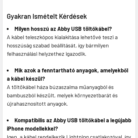
Gyakran Ismételt Kérdések
Milyen hosszú az Abby USB töltőkábel?
A kábel teleszkópos kialakítása lehetővé teszi a
hosszúság szabad beállítását, így bármilyen
felhasználási helyzethez igazodik.
Mik azok a fenntartható anyagok, amelyekből
a kábel készül?
A töltőkábel háza búzaszalma műanyagból és
bambuszból készült, melyek környezetbarát és
újrahasznosított anyagok.
Kompatibilis az Abby USB töltőkábel a legújabb
iPhone modellekkel?
Igen, a kábel rendelkezik Lightning csatlakozóval, így