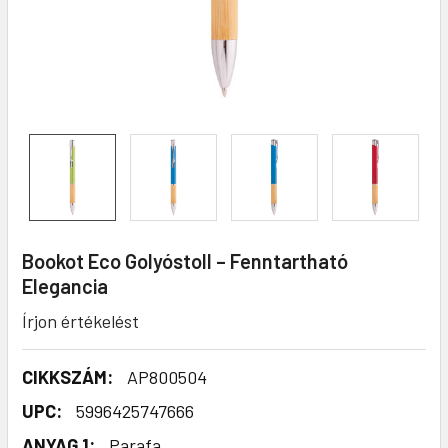
Bookot Eco Golyóstoll – Fenntartható
Elegancia
Írjon értékelést
CIKKSZÁM:
AP800504
UPC:
5996425747666
ANYAG 1:
Parafa