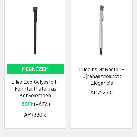
MEGNÉZEM
Luggins Golyóstoll -
Újrahasznosított
Lileo Eco Golyóstoll -
Elegancia
Fenntartható Írás
AP722681
Kényelemben
50Ft
(+ÁFA)
AP733013