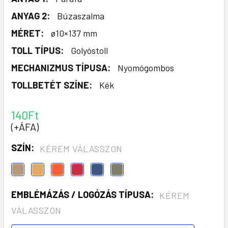
ANYAG 2:
Búzaszalma
MÉRET:
ø10×137 mm
TOLL TÍPUS:
Golyóstoll
MECHANIZMUS TÍPUSA:
Nyomógombos
TOLLBETÉT SZÍNE:
Kék
140Ft
(+ÁFA)
SZÍN:
KÉREM VÁLASSZON
EMBLÉMÁZÁS / LOGÓZÁS TÍPUSA:
KÉREM
VÁLASSZON