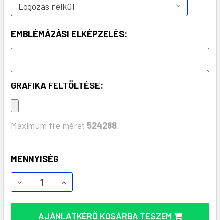
EMBLÉMÁZÁSI ELKÉPZELÉS:
GRAFIKA FELTÖLTÉSE:
Maximum file méret
524288
,
KÉSZLET:
MENNYISÉG
BOOKOT ECO GOLYÓSTOLL – FENNTARTHATÓ ELEGA
BOOKOT ECO GOLYÓSTOLL – FENNTARTH
AJÁNLATKÉRŐ KOSÁRBA TESZEM