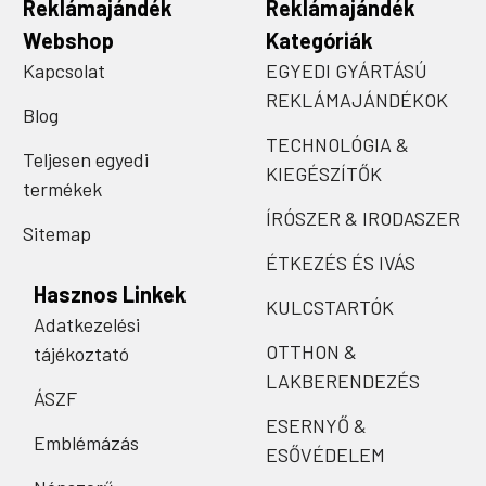
Reklámajándék
Reklámajándék
Webshop
Kategóriák
Kapcsolat
EGYEDI GYÁRTÁSÚ
REKLÁMAJÁNDÉKOK
Blog
TECHNOLÓGIA &
Teljesen egyedi
KIEGÉSZÍTŐK
termékek
ÍRÓSZER & IRODASZER
Sitemap
ÉTKEZÉS ÉS IVÁS
Hasznos Linkek
KULCSTARTÓK
Adatkezelési
OTTHON &
tájékoztató
LAKBERENDEZÉS
ÁSZF
ESERNYŐ &
Emblémázás
ESŐVÉDELEM