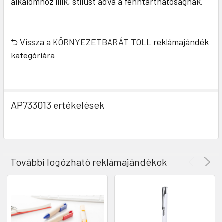
alkalomhoz illik, stílust adva a fenntarthatóságnak.
⮌ Vissza a
KÖRNYEZETBARÁT TOLL
reklámajándék
kategóriára
AP733013 értékelések
További logózható reklámajándékok