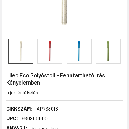
Lileo Eco Golyóstoll - Fenntartható Írás
Kényelemben
Írjon értékelést
CIKKSZÁM:
AP733013
UPC:
9608101000
ANYAG 1:
Búzaszalma