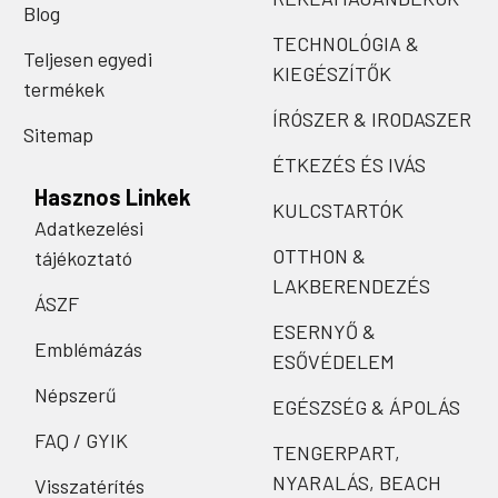
Blog
TECHNOLÓGIA &
Teljesen egyedi
KIEGÉSZÍTŐK
termékek
ÍRÓSZER & IRODASZER
Sitemap
ÉTKEZÉS ÉS IVÁS
Hasznos Linkek
KULCSTARTÓK
Adatkezelési
OTTHON &
tájékoztató
LAKBERENDEZÉS
ÁSZF
ESERNYŐ &
Emblémázás
ESŐVÉDELEM
Népszerű
EGÉSZSÉG & ÁPOLÁS
FAQ / GYIK
TENGERPART,
NYARALÁS, BEACH
Visszatérítés