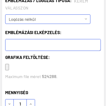
EMBLÉMÁZÁS / LOGÓZÁS TÍPUSA:
KÉREM
VÁLASSZON
EMBLÉMÁZÁSI ELKÉPZELÉS:
GRAFIKA FELTÖLTÉSE:
Maximum file méret
524288
,
KÉSZLET:
MENNYISÉG