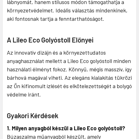
lábnyomát, hanem stílusos módon támogathatja a
környezetvédelmet. Ideális választás mindenkinek,
aki fontosnak tartja a fenntarthatóságot.
A Lileo Eco Golyóstoll Előnyei
Az innovatív dizájn és a környezettudatos
anyaghasználat mellett a Lileo Eco golyóstoll minden
használati élményt fokoz. Könnyű, mégis masszív, így
bárhová magával viheti. Az elegáns kialakítás tükrözi
az Ön kifinomult ízlését és elkötelezettségét a bolygó
védelme iránt.
Gyakori Kérdések
1. Milyen anyagból készül a Lileo Eco golyóstoll?
Búzaszalma műanyagból készült, amely