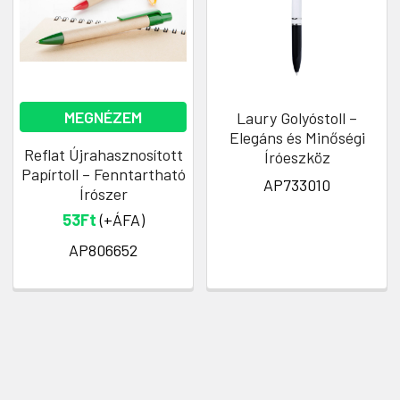
MEGNÉZEM
Laury Golyóstoll –
Elegáns és Minőségi
Reflat Újrahasznosított
Íróeszköz
Papírtoll – Fenntartható
AP733010
Írószer
53Ft
(+ÁFA)
AP806652