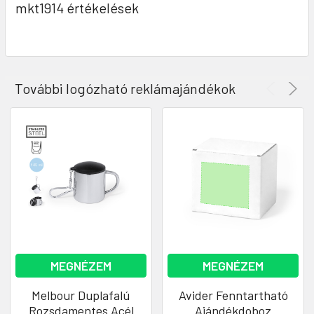
mkt1914 értékelések
További logózható reklámajándékok
MEGNÉZEM
MEGNÉZEM
Melbour Duplafalú
Avider Fenntartható
Rozsdamentes Acél
Ajándékdoboz