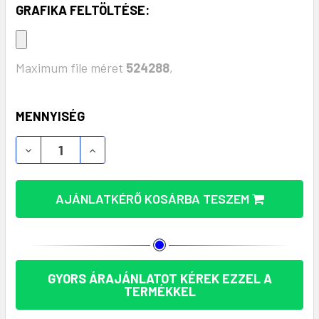
GRAFIKA FELTÖLTÉSE:
Maximum file méret
524288
,
KÉSZLET:
MENNYISÉG
BLITZ CHESS SAKKKÉSZLET: ELEGANCIA ÉS PRAK
BLITZ CHESS SAKKKÉSZLET: ELEGANCI
AJÁNLATKÉRŐ KOSÁRBA TESZEM
GYORS ÁRAJÁNLATOT KÉREK EZZEL A
TERMÉKKEL