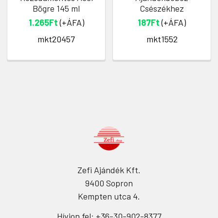
Bögre 145 ml
Csészékhez
1.265Ft
(+ÁFA)
187Ft
(+ÁFA)
mkt20457
mkt1552
Zefi Ajándék Kft.
9400 Sopron
Kempten utca 4.
Hívjon fel: +36-30-902-8377