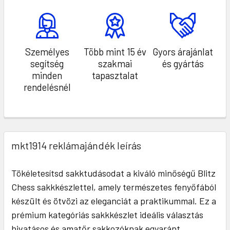
Személyes
Több mint 15 év
Gyors árajánlat
segítség
szakmai
és gyártás
minden
tapasztalat
rendelésnél
mkt1914 reklámajándék leírás
Tökéletesítsd sakktudásodat a kiváló minőségű Blitz
Chess sakkkészlettel, amely természetes fenyőfából
készült és ötvözi az eleganciát a praktikummal. Ez a
prémium kategóriás sakkkészlet ideális választás
hivatásos és amatőr sakkozóknak egyaránt.