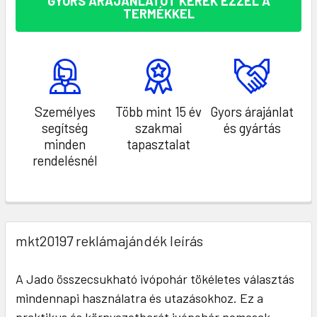
GYORS ÁRAJÁNLATOT KÉREK EZZEL A
TERMÉKKEL
Személyes
Több mint 15 év
Gyors árajánlat
segítség
szakmai
és gyártás
minden
tapasztalat
rendelésnél
mkt20197 reklámajándék leírás
A Jado összecsukható ivópohár tökéletes választás
mindennapi használatra és utazásokhoz. Ez a