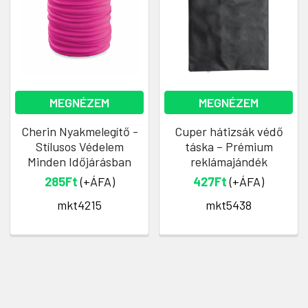
MEGNÉZEM
MEGNÉZEM
Cherin Nyakmelegítő -
Cuper hátizsák védő
Stílusos Védelem
táska – Prémium
Minden Időjárásban
reklámajándék
285Ft
(+ÁFA)
427Ft
(+ÁFA)
mkt4215
mkt5438