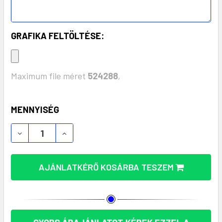
GRAFIKA FELTÖLTÉSE:
Maximum file méret
524288
,
KÉSZLET:
MENNYISÉG
JADO ÖSSZECSUKHATÓ IVÓPOHÁR 220 ML – PRAKT
JADO ÖSSZECSUKHATÓ IVÓPOHÁR 220 M
AJÁNLATKÉRŐ KOSÁRBA TESZEM