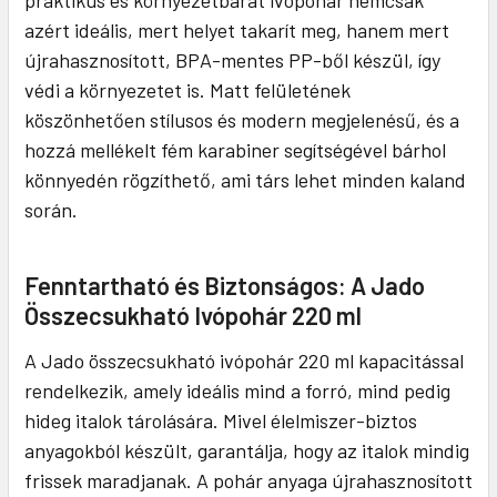
praktikus és környezetbarát ivópohár nemcsak
azért ideális, mert helyet takarít meg, hanem mert
újrahasznosított, BPA-mentes PP-ből készül, így
védi a környezetet is. Matt felületének
köszönhetően stílusos és modern megjelenésű, és a
hozzá mellékelt fém karabiner segítségével bárhol
könnyedén rögzíthető, ami társ lehet minden kaland
során.
Fenntartható és Biztonságos: A Jado
Összecsukható Ivópohár 220 ml
A Jado összecsukható ivópohár 220 ml kapacitással
rendelkezik, amely ideális mind a forró, mind pedig
hideg italok tárolására. Mivel élelmiszer-biztos
anyagokból készült, garantálja, hogy az italok mindig
frissek maradjanak. A pohár anyaga újrahasznosított