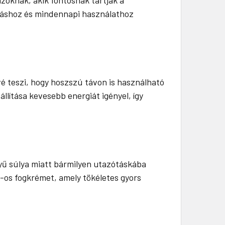
azáshoz és mindennapi használathoz
é teszi, hogy hoszszú távon is használható
lítása kevesebb energiát igényel, így
yű súlya miatt bármilyen utazótáskába
6g-os fogkrémet, amely tökéletes gyors