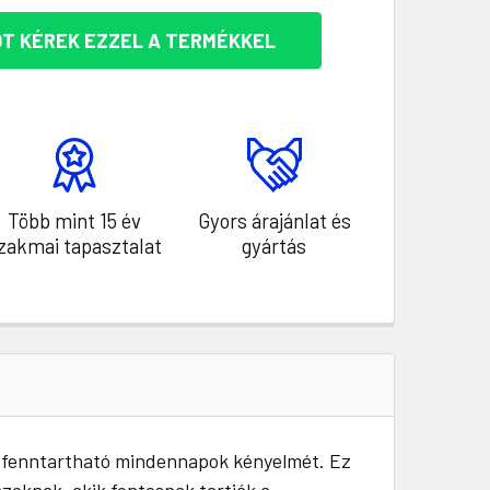
T KÉREK EZZEL A TERMÉKKEL
Több mint 15 év
Gyors árajánlat és
zakmai tapasztalat
gyártás
a fenntartható mindennapok kényelmét. Ez
azoknak, akik fontosnak tartják a