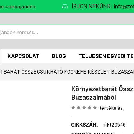
ÍRJON NEKÜNK: info@zef
ós szóróajándék
KAPCSOLAT
BLOG
TELJESEN EGYEDI T
TBARÁT ÖSSZECSUKHATÓ FOGKEFE KÉSZLET BÚZASZ
Környezetbarát Össz
Búzaszalmából
(értékelés)
CIKKSZÁM:
mkt20546