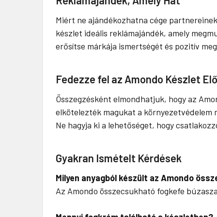
Miért ne ajándékozhatna cége partnereinek
készlet ideális reklámajándék, amely megmut
erősítse márkája ismertségét és pozitív me
Fedezze fel az Amondo Készlet Elő
Összegzésként elmondhatjuk, hogy az Amon
elkötelezték magukat a környezetvédelem mel
Ne hagyja ki a lehetőséget, hogy csatlakoz
Gyakran Ismételt Kérdések
Milyen anyagból készült az Amondo öss
Az Amondo összecsukható fogkefe búzaszal
Mennyi fogkrém található a készletben?