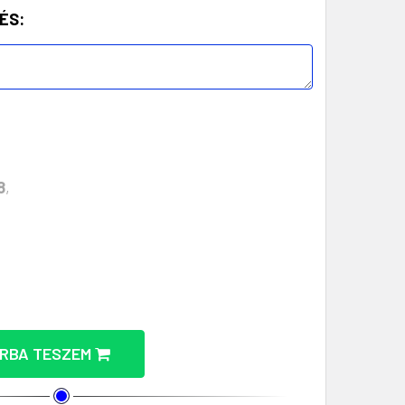
ÉS:
8
,
ECSUKHATÓ FOGKEFE KÉSZLET BÚZASZALMÁBÓL MENN
ARÁT ÖSSZECSUKHATÓ FOGKEFE KÉSZLET BÚZASZALM
RBA TESZEM