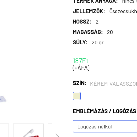
TERMÉK ANYAGA:
nincs
JELLEMZŐK:
Összecsukh
HOSSZ:
2
MAGASSÁG:
20
SÚLY:
20 gr.
187Ft
(+ÁFA)
SZÍN:
KÉREM VÁLASSZO
EMBLÉMÁZÁS / LOGÓZÁS