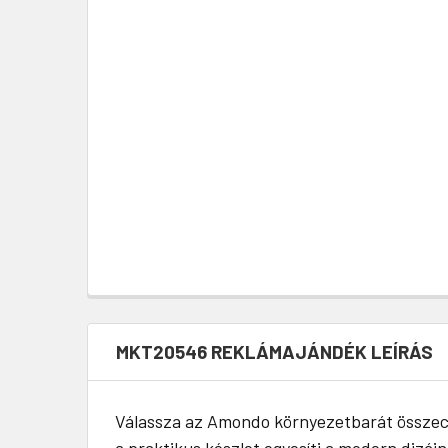
MKT20546 REKLÁMAJÁNDÉK LEÍRÁS
Válassza az Amondo környezetbarát összecs
a praktikus készlet egyesíti a modern dizáj