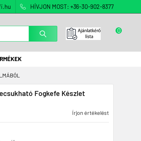
i.hu
HÍVJON MOST: +36-30-902-8377
0
ERMÉKEK
ALMÁBÓL
ecsukható Fogkefe Készlet
Írjon értékelést