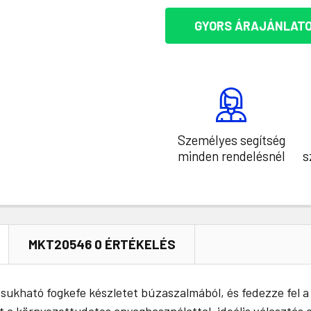
GYORS ÁRAJÁNLATO
Személyes segítség
minden rendelésnél
s
MKT20546 0 ÉRTÉKELÉS
ukható fogkefe készletet búzaszalmából, és fedezze fel 
nt a környezettudatos anyaghasználattal, ideális választás 