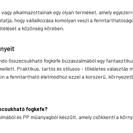
 vagy alkalmazottainak egy olyan terméket, amely egyszer
atja, hogy vállalkozása komolyan veszi a fenntarthatóságot
gítélését a közönség körében.
nyeit
do összecsukható fogkefe búzaszalmából egy fantasztiku
lett. Praktikus, tartós és stílusos - tökéletes választás 
zon a fenntartható életmódhoz ezzel a korszerű, környezet
zecsukható fogkefe?
mából és PP műanyagból készült, amely csökkenti a körny