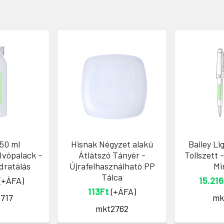
650 ml
Hisnak Négyzet alakú
Bailey L
Ivópalack –
Átlátszó Tányér -
Tollszett 
idratálás
Újrafelhasználható PP
Mi
Tálca
(+ÁFA)
15.216
113Ft
(+ÁFA)
717
mk
mkt2762