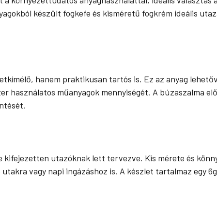
yagokból készült fogkefe és kisméretű fogkrém ideális ut
kímélő, hanem praktikusan tartós is. Ez az anyag lehetőv
er használatos műanyagok mennyiségét. A búzaszalma előál
ntését.
 kifejezetten utazóknak lett tervezve. Kis mérete és könn
bb utakra vagy napi ingázáshoz is. A készlet tartalmaz egy 