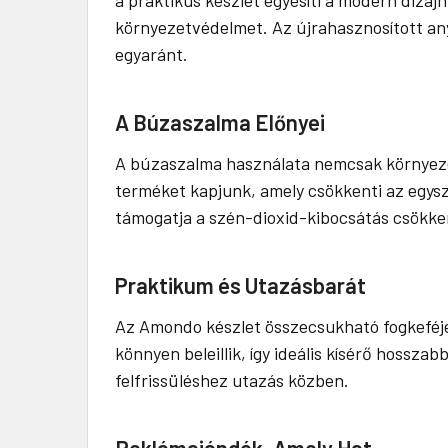
környezetvédelmet. Az újrahasznosított an
egyaránt.
A Búzaszalma Előnyei
A búzaszalma használata nemcsak környezet
terméket kapjunk, amely csökkenti az egysz
támogatja a szén-dioxid-kibocsátás csökke
Praktikum és Utazásbarát
Az Amondo készlet összecsukható fogkeféje
könnyen beleillik, így ideális kísérő hossza
felfrissüléshez utazás közben.
Reklámajándék, Amely Hat