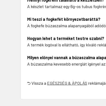
A készlet tartalmaz egy 6g-os tubus fogkrém
Mi teszi a fogkefét környezetbaráttá?
A fogkefe búzaszalma alapanyagából adódóa
Hogyan lehet a terméket testre szabni?
A termék logóval is ellátható, így kiváló re
Milyen előnyei vannak a búzaszalma ala
A búzaszalma kevesebb energiát igényel az e
⮌ Vissza a
EGÉSZSÉG & ÁPOLÁS
reklámajá