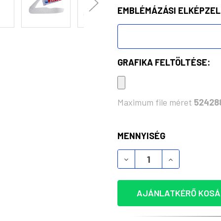
EMBLÉMÁZÁSI ELKÉPZEL
GRAFIKA FELTÖLTÉSE:
Maximum file méret
52428
KÉSZLET:
MENNYISÉG
KÖRNYEZETBARÁT ÖSSZ
KÖRNYEZETB
AJÁNLATKÉRŐ KOSÁ