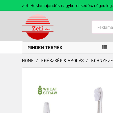
Zefi Reklámajándék nagykereskedés, céges log
Keresés
MINDEN TERMÉK
HOME
EGÉSZSÉG & ÁPOLÁS
KÖRNYEZE