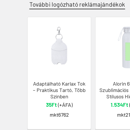
További logózható reklámajándékok
Adaptálható Karlax Tok
Alorin 
– Praktikus Tartó, Több
Szublimációs 
Színben
Stílusos H
35Ft
(+ÁFA)
1.534Ft
mkt6762
mkt21