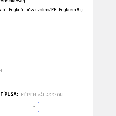
 termékanyag
ató. Fogkefe búzaszalma/PP. Fogkrém 6 g
N
 TÍPUSA:
KÉREM VÁLASSZON