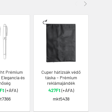
ight Prémium
Cuper hátizsák védő
Fennt
- Elegancia és
táska – Prémium
Újra
nőség
reklámajándék
P
Ft
(+ÁFA)
427Ft
(+ÁFA)
9
t7366
mkt5438