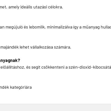
et, amely ideális utazási célokra.
n megújuló és lebomlik, minimalizálva így a műanyag hulla
klámajándék lehet vállalkozása számára.
panyagnak?
lőállításhoz, és segít csökkenteni a szén-dioxid-kibocsátá
ndék kategóriára