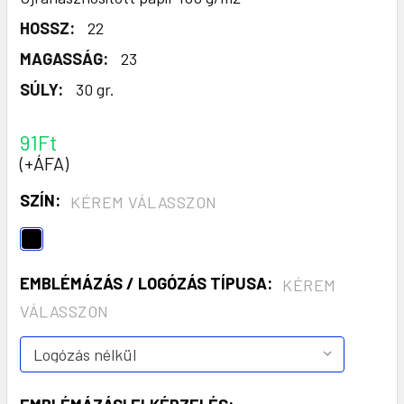
HOSSZ:
22
MAGASSÁG:
23
SÚLY:
30 gr.
91Ft
(+ÁFA)
SZÍN:
KÉREM VÁLASSZON
EMBLÉMÁZÁS / LOGÓZÁS TÍPUSA:
KÉREM
VÁLASSZON