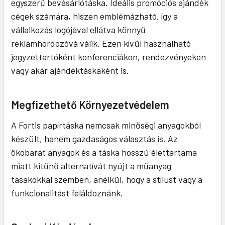
egyszerű bevásárlótáska. Ideális promóciós ajándék
cégek számára, hiszen emblémázható, így a
vállalkozás logójával ellátva könnyű
reklámhordozóvá válik. Ezen kívül használható
jegyzettartóként konferenciákon, rendezvényeken
vagy akár ajándéktáskaként is.
Megfizethető Környezetvédelem
A Fortis papírtáska nemcsak minőségi anyagokból
készült, hanem gazdaságos választás is. Az
ökobarát anyagok és a táska hosszú élettartama
miatt kitűnő alternatívát nyújt a műanyag
tasakokkal szemben, anélkül, hogy a stílust vagy a
funkcionalitást feláldoznánk.