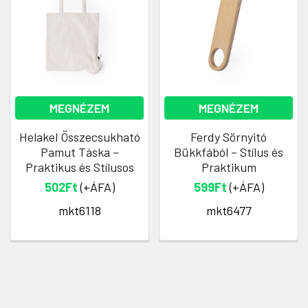
MEGNÉZEM
MEGNÉZEM
Helakel Összecsukható
Ferdy Sörnyitó
Pamut Táska –
Bükkfából – Stílus és
Praktikus és Stílusos
Praktikum
502Ft
(+ÁFA)
599Ft
(+ÁFA)
mkt6118
mkt6477