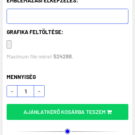
EMBLÉMÁZÁSI ELKÉPZELÉS:
GRAFIKA FELTÖLTÉSE:
Maximum file méret
524288
,
KÉSZLET:
MENNYISÉG
FENNTARTHATÓ FORTIS ÚJRAHASZNOSÍTOTT PAPÍ
FENNTARTHATÓ FORTIS ÚJRAHASZNOSÍ
AJÁNLATKÉRŐ KOSÁRBA TESZEM