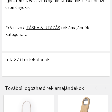
Igen, remek választás ajándéktáskának is különböző
eseményekre.
⮌ Vissza a
TÁSKA & UTAZÁS
reklámajándék
kategóriára
mkt2731 értékelések
További logózható reklámajándékok