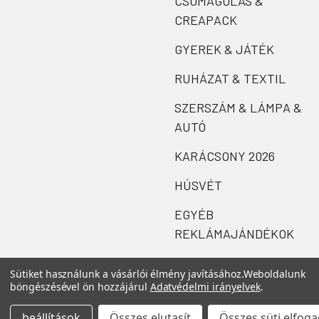
CSOMAGOLÁS &
CREAPACK
GYEREK & JÁTÉK
RUHÁZAT & TEXTIL
SZERSZÁM & LÁMPA &
AUTÓ
KARÁCSONY 2026
HÚSVÉT
EGYÉB
REKLÁMAJÁNDÉKOK
Sütiket használunk a vásárlói élmény javításához.
Weboldalunk
böngészésével ön hozzájárul
Adatvédelmi irányelvek
.
beállítások
Összes elutasít
Összes süti elfog