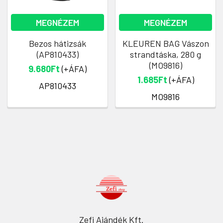
MEGNÉZEM
MEGNÉZEM
Bezos hátizsák
KLEUREN BAG Vászon
(AP810433)
strandtáska, 280 g
(MO9816)
9.680Ft
(+ÁFA)
1.685Ft
(+ÁFA)
AP810433
MO9816
Zefi Ajándék Kft.