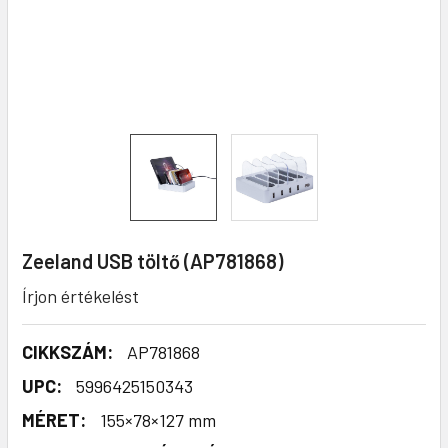
Zeeland USB töltő (AP781868)
Írjon értékelést
CIKKSZÁM:
AP781868
UPC:
5996425150343
MÉRET:
155×78×127 mm