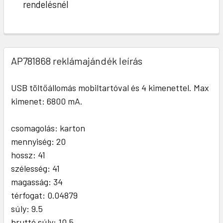
rendelésnél
AP781868 reklámajándék leírás
USB töltőállomás mobiltartóval és 4 kimenettel. Max
kimenet: 6800 mA.
csomagolás: karton
mennyiség: 20
hossz: 41
szélesség: 41
magasság: 34
térfogat: 0.04879
súly: 9.5
bruttó súly: 10.5