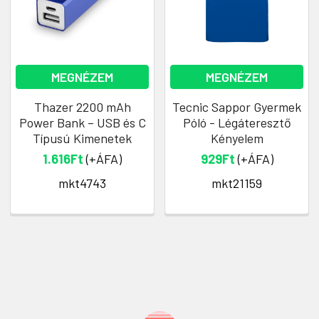
MEGNÉZEM
MEGNÉZEM
Thazer 2200 mAh
Tecnic Sappor Gyermek
Power Bank – USB és C
Póló - Légáteresztő
Típusú Kimenetek
Kényelem
1.616Ft
(+ÁFA)
929Ft
(+ÁFA)
mkt4743
mkt21159