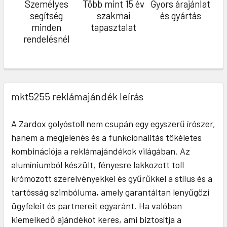
Személyes
Több mint 15 év
Gyors árajánlat
segítség
szakmai
és gyártás
minden
tapasztalat
rendelésnél
mkt5255 reklámajándék leírás
A Zardox golyóstoll nem csupán egy egyszerű írószer,
hanem a megjelenés és a funkcionalitás tökéletes
kombinációja a reklámajándékok világában. Az
alumíniumból készült, fényesre lakkozott toll
krómozott szerelvényekkel és gyűrűkkel a stílus és a
tartósság szimbóluma, amely garantáltan lenyűgözi
ügyfeleit és partnereit egyaránt. Ha valóban
kiemelkedő ajándékot keres, ami biztosítja a