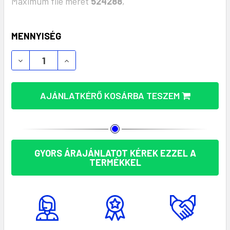
Maximum file méret
524288
,
KÉSZLET:
MENNYISÉG
ZARDOX GOLYÓSTOLL: PRÉMIUM REKLÁMAJÁNDÉK 
ZARDOX GOLYÓSTOLL: PRÉMIUM REKLÁ
AJÁNLATKÉRŐ KOSÁRBA TESZEM
GYORS ÁRAJÁNLATOT KÉREK EZZEL A
TERMÉKKEL