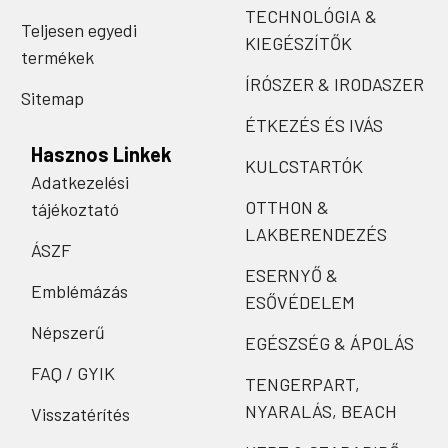
TECHNOLÓGIA &
Teljesen egyedi
KIEGÉSZÍTŐK
termékek
ÍRÓSZER & IRODASZER
Sitemap
ÉTKEZÉS ÉS IVÁS
Hasznos Linkek
KULCSTARTÓK
Adatkezelési
OTTHON &
tájékoztató
LAKBERENDEZÉS
ÁSZF
ESERNYŐ &
Emblémázás
ESŐVÉDELEM
Népszerű
EGÉSZSÉG & ÁPOLÁS
FAQ / GYIK
TENGERPART,
NYARALÁS, BEACH
Visszatérítés