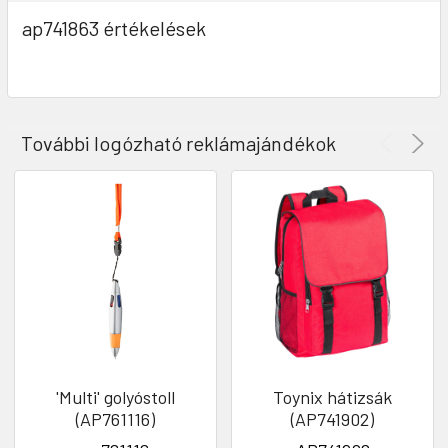
ap741863 értékelések
További logózható reklámajándékok
'Multi' golyóstoll
Toynix hátizsák
(AP761116)
(AP741902)