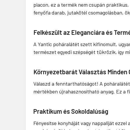
piacon, ez a termék nem csupán praktikus, 
fenyőfa darab, jutakötél csomagolásban, öko
Felkészült az Eleganciára és Ter
A Yantic poháralátét szett kifinomult, ugya
természet egyedi szépségét tükrözik, így m
Környezetbarát Választás Minden
Válaszd a fenntarthatóságot! A poháralátét
mértékben újrahasznosítható anyag. Ez a fi
Praktikum és Sokoldalúság
Fényesítse konyháját vagy nappaliját ezzel