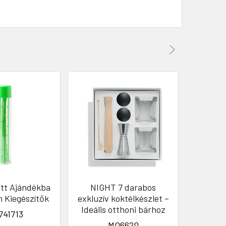
ett Ajándékba
NIGHT 7 darabos
Elegán
 Kiegészítők
exkluzív koktélkészlet –
Koktél
Ideális otthoni bárhoz
5.9
741713
MO6620