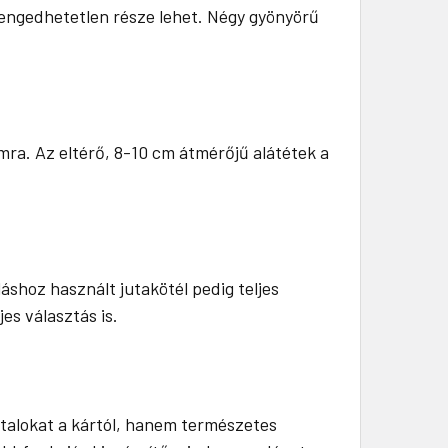
elengedhetetlen része lehet. Négy gyönyörű
mra. Az eltérő, 8-10 cm átmérőjű alátétek a
shoz használt jutakötél pedig teljes
s választás is.
ztalokat a kártól, hanem természetes