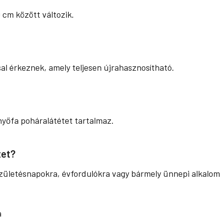
 cm között változik.
al érkeznek, amely teljesen újrahasznosítható.
nyőfa poháralátétet tartalmaz.
tet?
születésnapokra, évfordulókra vagy bármely ünnepi alkalom
a