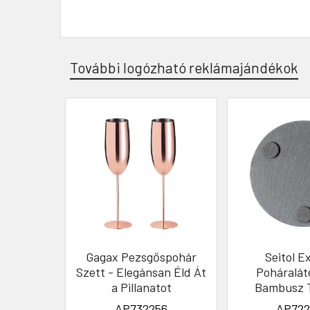
További logózható reklámajándékok
Gagax Pezsgőspohár
Seitol E
Szett - Elegánsan Éld Át
Poháralát
a Pillanatot
Bambusz T
AP732256
AP722