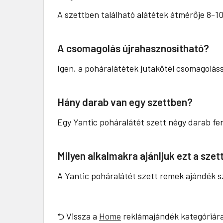
A szettben található alátétek átmérője 8-10
A csomagolás újrahasznosítható?
Igen, a poháralátétek jutakötél csomagoláss
Hány darab van egy szettben?
Egy Yantic poháralátét szett négy darab fe
Milyen alkalmakra ajánljuk ezt a szet
A Yantic poháralátét szett remek ajándék 
⮌ Vissza a
Home
reklámajándék kategóriár