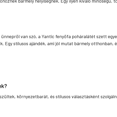
sönöznek bármely helyiségnek. Egy ilyen kiváló minőségű, 
 ünnepről van szó, a Yantic fenyőfa poháralátét szett egye
 Egy stílusos ajándék, ami jól mutat bármely otthonban, és
ek?
zültek, környezetbarát, és stílusos választásként szolgáln