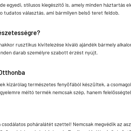
de egyedi, stílusos kiegészítő is, amely minden háztartás 
 tudatos választás, ami bármilyen belső teret feldob.
mészetességre?
nakkor rusztikus kivitelezése kiváló ajándék bármely alkalo
inden darab személyre szabott érzést nyújt.
 Otthonba
ek kizárólag természetes fenyőfából készültek, a csomagolá
gyelemre méltó termék nemcsak szép, hanem felelősségtelje
 a csodálatos poháralátét szettel! Nemcsak megvédik az as