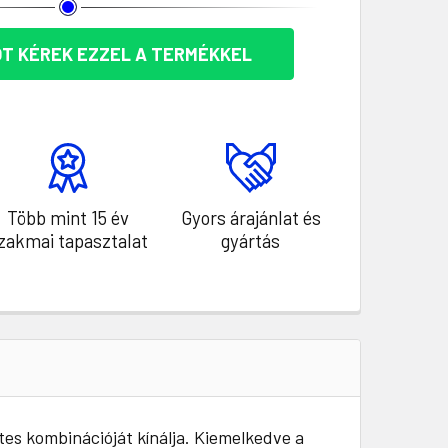
T KÉREK EZZEL A TERMÉKKEL
Több mint 15 év
Gyors árajánlat és
zakmai tapasztalat
gyártás
es kombinációját kínálja. Kiemelkedve a