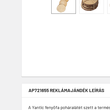
AP721655 REKLÁMAJÁNDÉK LEÍRÁS
A Yantic fenyőfa poháralátét szett a termé