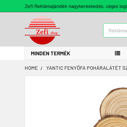
Zefi Reklámajándék nagykereskedés, céges log
Keresés
MINDEN TERMÉK
HOME
YANTIC FENYŐFA POHÁRALÁTÉT SZ