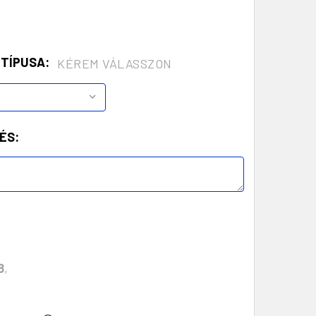
 TÍPUSA:
KÉREM VÁLASSZON
ÉS:
8
,