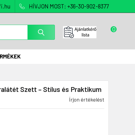
i.hu
HÍVJON MOST: +36-30-902-8377
0
ERMÉKEK
alátét Szett – Stílus és Praktikum
Írjon értékelést