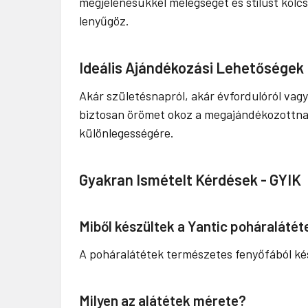
megjelenésükkel melegséget és stílust kölc
lenyűgöz.
Ideális Ajándékozási Lehetőségek
Akár születésnapról, akár évfordulóról vagy
biztosan örömet okoz a megajándékozottnak.
különlegességére.
Gyakran Ismételt Kérdések - GYIK
Miből készültek a Yantic poháralátét
A poháralátétek természetes fenyőfából kés
Milyen az alátétek mérete?