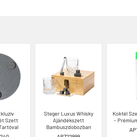
xkluzív
Steger Luxus Whisky
Koktél Sz
ét Szett
Ajándékszett
- Prémium
artóval
Bambuszdobozban
AP
240
AP722999