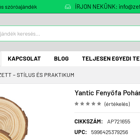
ÍRJON NEKÜNK: info@zef
ós szóróajándék
KAPCSOLAT
BLOG
TELJESEN EGYEDI T
ETT – STÍLUS ÉS PRAKTIKUM
Yantic Fenyőfa Pohár
(értékelés)
CIKKSZÁM:
AP721655
UPC:
5996425379256