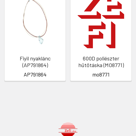
Fiyil nyaklánc
600D poliészter
(AP791864)
hűtőtáska (MO8771)
AP791864
mo8771