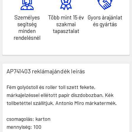
Személyes
Több mint 15 év
Gyors árajánlat
segítség
szakmai
és gyártás
minden
tapasztalat
rendelésnél
AP741403 reklámajándék leírás
Fém golyóstoll és roller toll szett fekete,
márkajelzéssel ellétott papír díszdobozban. Kék
tollbetéttel szállítjuk. Antonio Miro márkatermék.
csomagolás: karton
mennyiség: 100