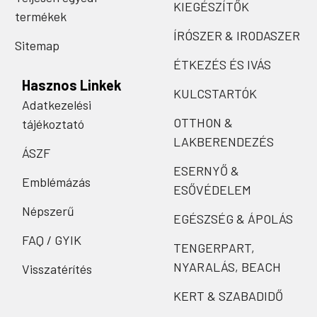
KIEGÉSZÍTŐK
termékek
ÍRÓSZER & IRODASZER
Sitemap
ÉTKEZÉS ÉS IVÁS
Hasznos Linkek
KULCSTARTÓK
Adatkezelési
OTTHON &
tájékoztató
LAKBERENDEZÉS
ÁSZF
ESERNYŐ &
Emblémázás
ESŐVÉDELEM
Népszerű
EGÉSZSÉG & ÁPOLÁS
FAQ / GYIK
TENGERPART,
NYARALÁS, BEACH
Visszatérítés
KERT & SZABADIDŐ